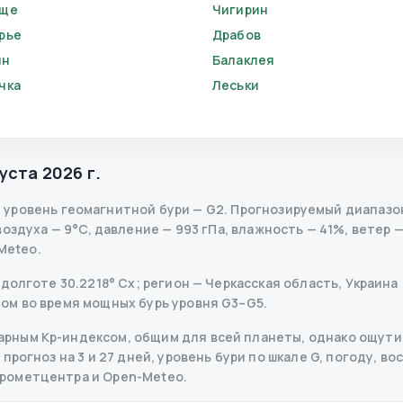
ище
Чигирин
рье
Драбов
ин
Балаклея
чка
Леськи
уста 2026 г.
,
уровень геомагнитной бури
— G
2
.
Прогнозируемый диапазон K
здуха — 9°C, давление — 993 гПа, влажность — 41%, ветер —
Meteo.
долготе 30.2218° Сх; регион — Черкасская область, Украина 
ом во время мощных бурь уровня G3–G5.
рным Kp-индексом, общим для всей планеты, однако ощутим
рогноз на 3 и 27 дней, уровень бури по шкале G, погоду, вос
дрометцентра и Open-Meteo.