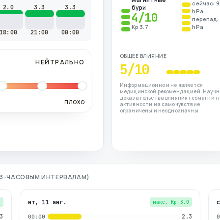
сейчас: 
2.0
3.3
3.3
бури
hPa ·
4
/10
перепад: 
Kp 3.7
hPa
18:00
21:00
00:00
ОБЩЕЕ ВЛИЯНИЕ
НЕЙТРАЛЬНО
5
/10
Информационно и не является
медицинской рекомендацией. Науч
доказательства влияния геомагнит
ПЛОХО
активности на самочувствие
ограничены и неоднозначны.
О 3-ЧАСОВЫМ ИНТЕРВАЛАМ)
вт, 11 авг.
3
макс. Kp
3.0
3
2.3
00:00