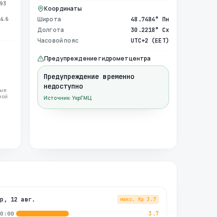
993
Координаты
4.6
Широта
48.7484° Пн
Долгота
30.2218° Сх
Часовой пояс
UTC+2 (EET)
Предупреждение гидрометцентра
Предупреждение временно
недоступно
ные
ной
Источник: УкрГМЦ
ср, 12 авг.
макс. Kp
3.7
3.7
00:00