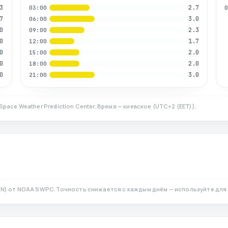
3
2.7
03:00
7
3.0
06:00
0
2.3
09:00
0
1.7
12:00
0
2.0
15:00
0
2.0
18:00
0
3.0
21:00
Space Weather Prediction Center. Время — киевское
(
UTC+2 (EET)
).
°N)
от NOAA SWPC. Точность снижается с каждым днём — используйте для