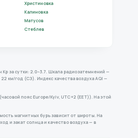
Христиновка
Калиновка
Матусов
Стеблев
p за сутки: 2.0–3.7.
Шкала радиозатемнений
—
 22 км/год (СЗ).
Индекс качества воздуха AQI —
(часовой пояс Europe/Kyiv, UTC+2 (EET)). На этой
ость магнитных бурь зависит от широты. На
ход и закат солнца и качество воздуха — в