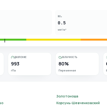
NO₂
0.5
мкг/м³
ДАВЛЕНИЕ
ОБЛАЧНОСТЬ
993
80%
гПа
Переменная
Золотоноша
во
Корсунь-Шевченковский