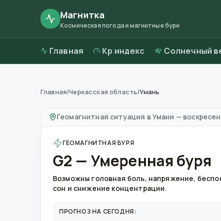
Магнитка
Космическая погода и магнитные бури
Главная
Kp индекс
Солнечный в
Главная
/
Черкасская область
/
Умань
Магнитные бури в
Умани
—
погода и качест
Геомагнитная ситуация в
Умани
—
воскресень
ГЕОМАГНИТНАЯ БУРЯ
G2 — Умеренная буря
Возможны головная боль, напряжение, бесп
сон и снижение концентрации.
ПРОГНОЗ НА СЕГОДНЯ: