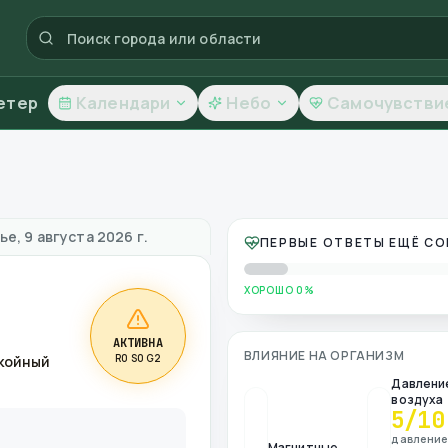
етер
Календари
Небо
Самочувстви
во воздуха
е, 9 августа 2026 г.
ПЕРВЫЕ ОТВЕТЫ ЕЩЁ С
ХОРОШО 0%
АКТИВНА
ВЛИЯНИЕ НА ОРГАНИЗМ
R0 S0 G2
окойный
Давлени
воздуха
5
/10
давлени
Магнитные