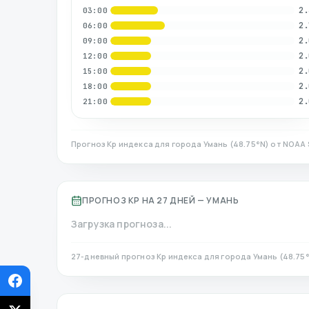
2.
03:00
2.
06:00
2.
09:00
2.
12:00
2.
15:00
2.
18:00
2.
21:00
Прогноз Kp индекса для города
Умань
(
48.75
°N)
от NOAA 
ПРОГНОЗ KP НА 27 ДНЕЙ —
УМАНЬ
Загрузка прогноза...
27-дневный прогноз Kp индекса для города
Умань
(
48.75