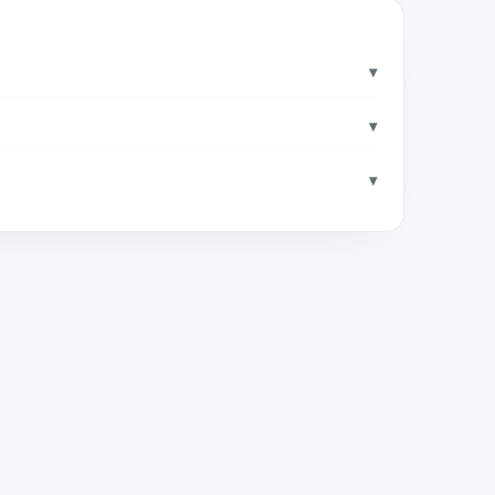
▾
▾
▾