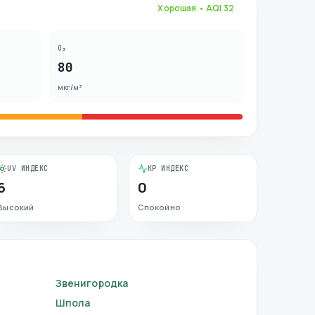
Хорошая
• AQI
32
O₃
80
мкг/м³
UV ИНДЕКС
KP ИНДЕКС
6
0
Высокий
Спокойно
Звенигородка
Шпола