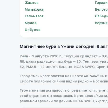
Жашков
Город
Маньковка
Белозо
Гельмязов
Лебед
Млиев
Верхня
Цибулев
Магнитные бури в
Умани
сегодня
,
9 авг
Умань
,
9 августа 2026 г.
.
Текущий Kp индекс
—
0.0
R
0
,
шкала радиационных бурь
— S
0
.
Температура во
32, PM2.5 — 1.9 мкг/м³.
Данные
: NOAA SWPC, Open-
Город Умань расположен на широте 48.7484° Пн и 
широте полярные сияния видны редко — в основн
Геомагнитная активность определяется планета
этой странице мы показываем Kp-индекс в Умани, п
реальном времени по данным NOAA SWPC, Укрги