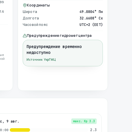
999
Координаты
1.6
Широта
49.0804° Пн
Долгота
32.6608° Сх
Часовой пояс
UTC+2 (EET)
Предупреждение гидрометцентра
Предупреждение временно
недоступно
ные
ной
Источник: УкрГМЦ
вс, 9 авг.
макс. Kp
3.3
2.3
00:00