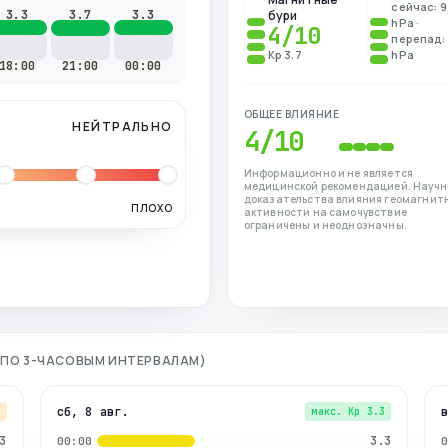
сейчас: 
3.3
3.7
3.3
бури
hPa ·
4
/10
перепад: 
Kp 3.7
hPa
18:00
21:00
00:00
ОБЩЕЕ ВЛИЯНИЕ
НЕЙТРАЛЬНО
4
/10
Информационно и не является
медицинской рекомендацией. Науч
доказательства влияния геомагнит
ПЛОХО
активности на самочувствие
ограничены и неоднозначны.
 (ПО 3-ЧАСОВЫМ ИНТЕРВАЛАМ)
сб, 8 авг.
7
макс. Kp
3.3
3
3.3
00:00