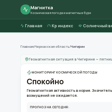
Магнитка
Космическая погода и магнитные бури
Главная
Kp индекс
Солнечный в
Главная
/
Черкасская область
/
Чигирин
Магнитные бури в
Чигирине
—
погода и кач
Геомагнитная ситуация в
Чигирине
—
пятниц
МОНИТОРИНГ КОСМИЧЕСКОЙ ПОГОДЫ
Спокойно
Геомагнитная активность в норме. Значител
возмущений не ожидается.
ПРОГНОЗ НА СЕГОДНЯ: