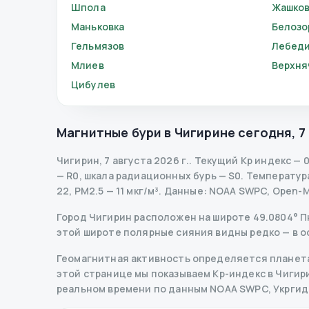
Шпола
Жашко
Маньковка
Белозо
Гельмязов
Лебед
Млиев
Верхня
Цибулев
Магнитные бури в
Чигирине
сегодня
,
7
Чигирин
,
7 августа 2026 г.
.
Текущий Kp индекс
—
0
— R
0
,
шкала радиационных бурь
— S
0
.
Температура 
22, PM2.5 — 11 мкг/м³.
Данные
: NOAA SWPC, Open-
Город Чигирин расположен на широте 49.0804° Пн 
этой широте полярные сияния видны редко — в о
Геомагнитная активность определяется планета
этой странице мы показываем Kp-индекс в Чигирин
реальном времени по данным NOAA SWPC, Укрги