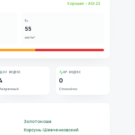
Хорошая
• AQI
22
O₃
55
мкг/м³
UV ИНДЕКС
KP ИНДЕКС
4
0
Умеренный
Спокойно
Золотоноша
Корсунь-Шевченковский