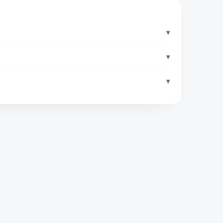
▾
▾
▾