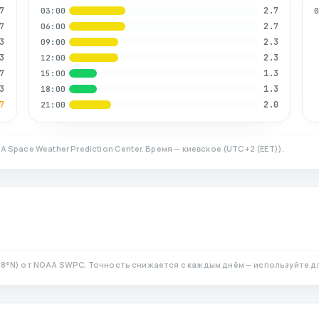
7
2.7
03:00
7
2.7
06:00
3
2.3
09:00
3
2.3
12:00
7
1.3
15:00
3
1.3
18:00
7
2.0
21:00
A Space Weather Prediction Center. Время — киевское
(
UTC+2 (EET)
).
08
°N)
от NOAA SWPC. Точность снижается с каждым днём — используйте д