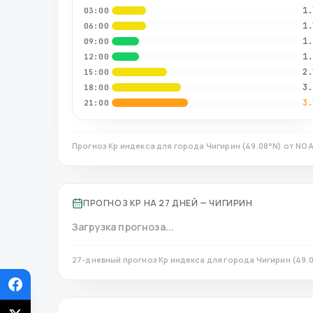
1.
03:00
1.
06:00
1.
09:00
1.
12:00
2.
15:00
3.
18:00
3.
21:00
Прогноз Kp индекса для города
Чигирин
(
49.08
°N)
от NOA
ПРОГНОЗ KP НА 27 ДНЕЙ —
ЧИГИРИН
Загрузка прогноза...
27-дневный прогноз Kp индекса для города
Чигирин
(
49.