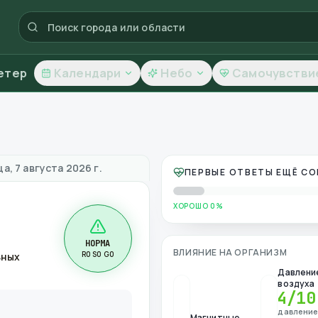
етер
Календари
Небо
Самочувстви
ество воздуха
а, 7 августа 2026 г.
ПЕРВЫЕ ОТВЕТЫ ЕЩЁ С
ХОРОШО 0%
НОРМА
ВЛИЯНИЕ НА ОРГАНИЗМ
R0 S0 G0
ьных
Давлени
воздуха
4
/10
давлени
Магнитные