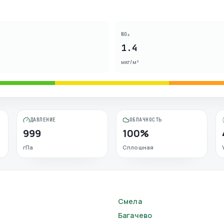
NO₂
1.4
мкг/м³
ДАВЛЕНИЕ
ОБЛАЧНОСТЬ
999
100%
гПа
Сплошная
Смела
Багачево