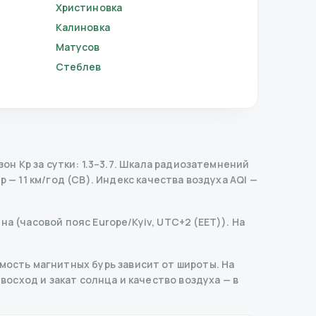
Христиновка
Калиновка
Матусов
Стеблев
 Kp за сутки: 1.3–3.7.
Шкала радиозатемнений
 — 11 км/год (СВ).
Индекс качества воздуха AQI —
а (часовой пояс Europe/Kyiv, UTC+2 (EET)). На
ость магнитных бурь зависит от широты. На
 восход и закат солнца и качество воздуха — в