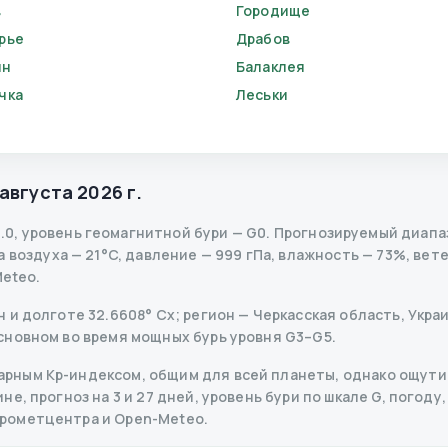
в
Городище
рье
Драбов
ин
Балаклея
чка
Леськи
 августа 2026 г.
.0
,
уровень геомагнитной бури
— G
0
.
Прогнозируемый диапазон
воздуха — 21°C, давление — 999 гПа, влажность — 73%, ветер
Meteo.
и долготе 32.6608° Сх; регион — Черкасская область, Украин
сновном во время мощных бурь уровня G3–G5.
рным Kp-индексом, общим для всей планеты, однако ощутим
е, прогноз на 3 и 27 дней, уровень бури по шкале G, погоду,
дрометцентра и Open-Meteo.