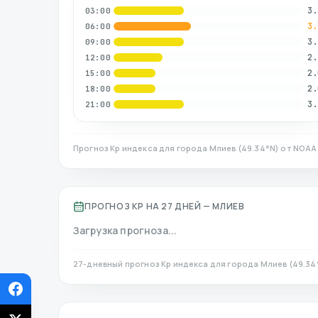
3.
03:00
3.
06:00
3.
09:00
2.
12:00
2.
15:00
2.
18:00
3.
21:00
Прогноз Kp индекса для города
Млиев
(
49.34
°N)
от NOAA 
ПРОГНОЗ KP НА 27 ДНЕЙ —
МЛИЕВ
Загрузка прогноза...
27-дневный прогноз Kp индекса для города
Млиев
(
49.34