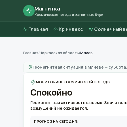
Магнитка
Космическая погода и магнитные бури
Главная
Kp индекс
Солнечный в
Главная
/
Черкасская область
/
Млиев
Магнитные бури в
Млиеве
—
погода и качес
Геомагнитная ситуация в
Млиеве
—
суббота,
МОНИТОРИНГ КОСМИЧЕСКОЙ ПОГОДЫ
Спокойно
Геомагнитная активность в норме. Значител
возмущений не ожидается.
ПРОГНОЗ НА СЕГОДНЯ: