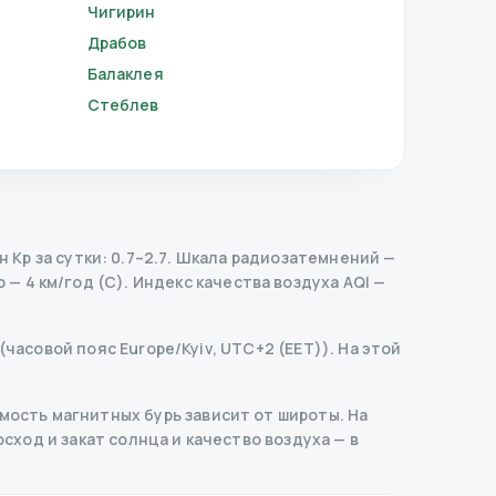
Чигирин
Драбов
Балаклея
Стеблев
Kp за сутки: 0.7–2.7.
Шкала радиозатемнений
—
 — 4 км/год (С).
Индекс качества воздуха AQI —
(часовой пояс Europe/Kyiv, UTC+2 (EET)). На этой
ость магнитных бурь зависит от широты. На
осход и закат солнца и качество воздуха — в