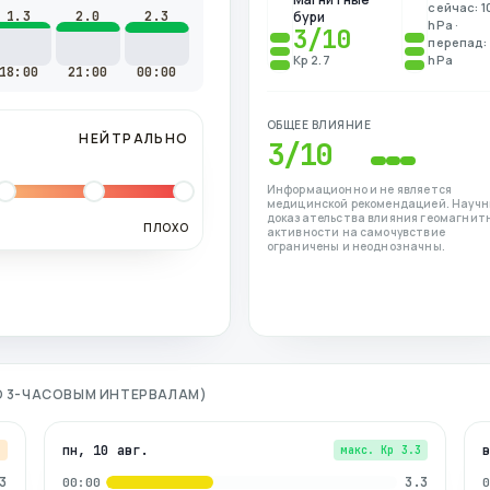
сейчас: 1
1.3
2.0
2.3
бури
hPa ·
3
/10
перепад: 
Kp 2.7
hPa
18:00
21:00
00:00
ОБЩЕЕ ВЛИЯНИЕ
НЕЙТРАЛЬНО
3
/10
Информационно и не является
медицинской рекомендацией. Науч
доказательства влияния геомагнит
ПЛОХО
активности на самочувствие
ограничены и неоднозначны.
ПО 3-ЧАСОВЫМ ИНТЕРВАЛАМ)
пн, 10 авг.
7
макс. Kp
3.3
3
3.3
00:00