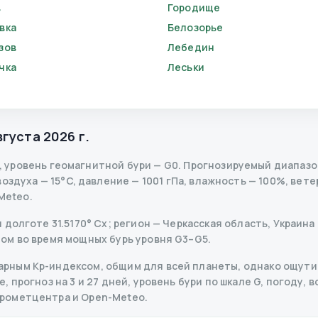
в
Городище
вка
Белозорье
зов
Лебедин
чка
Леськи
вгуста 2026 г.
,
уровень геомагнитной бури
— G
0
.
Прогнозируемый диапазон 
здуха — 15°C, давление — 1001 гПа, влажность — 100%, ветер
Meteo.
долготе 31.5170° Сх; регион — Черкасская область, Украина 
ом во время мощных бурь уровня G3–G5.
рным Kp-индексом, общим для всей планеты, однако ощутим
 прогноз на 3 и 27 дней, уровень бури по шкале G, погоду, в
дрометцентра и Open-Meteo.