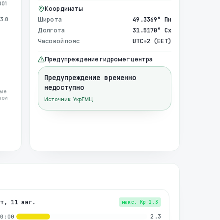
001
Координаты
3.8
Широта
49.3369° Пн
Долгота
31.5170° Сх
Часовой пояс
UTC+2 (EET)
Предупреждение гидрометцентра
Предупреждение временно
недоступно
ные
ной
Источник: УкрГМЦ
вт, 11 авг.
макс. Kp
2.3
2.3
00:00