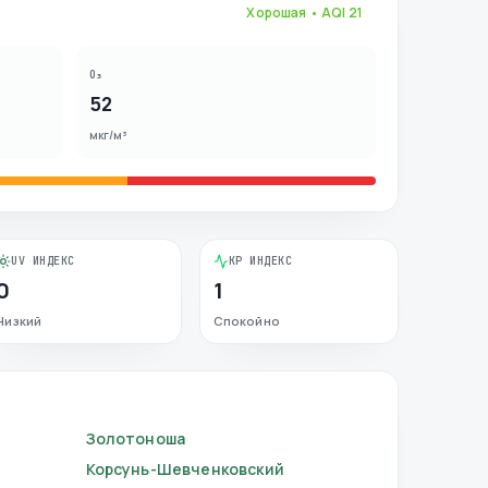
Хорошая
• AQI
21
O₃
52
мкг/м³
UV ИНДЕКС
KP ИНДЕКС
0
1
Низкий
Спокойно
Золотоноша
Корсунь-Шевченковский