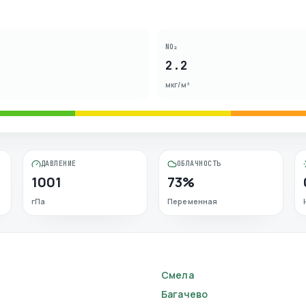
NO₂
2.2
мкг/м³
ДАВЛЕНИЕ
ОБЛАЧНОСТЬ
1001
73%
гПа
Переменная
Смела
Багачево