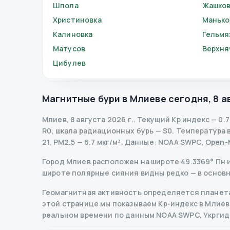
Шпола
Жашко
Христиновка
Манько
Калиновка
Гельмя
Матусов
Верхня
Цибулев
Магнитные бури в
Млиеве
сегодня
,
8 а
Млиев
,
8 августа 2026 г.
.
Текущий Kp индекс
—
0.7
R
0
,
шкала радиационных бурь
— S
0
.
Температура во
21, PM2.5 — 6.7 мкг/м³.
Данные
: NOAA SWPC, Open-
Город Млиев расположен на широте 49.3369° Пн и 
широте полярные сияния видны редко — в основн
Геомагнитная активность определяется планета
этой странице мы показываем Kp-индекс в Млиеве,
реальном времени по данным NOAA SWPC, Укрги