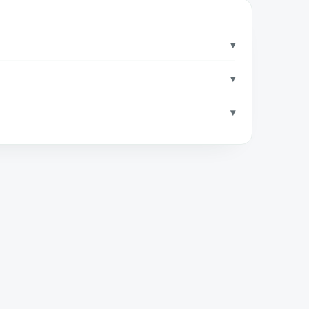
▾
▾
▾