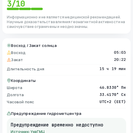
3
/10
Информационно и не является медицинской рекомендацией.
Научные доказательства влияния геомагнитной активности на
самочувствие ограничены и неоднозначны.
Восход / Закат солнца
Восход
05:03
Закат
20:22
Длительность дня
15 ч 19 мин
Координаты
Широта
46.8330° Пн
Долгота
33.4170° Сх
Часовой пояс
UTC+2 (EET)
Предупреждение гидрометцентра
Предупреждение временно недоступно
Источник: УкрГМЦ