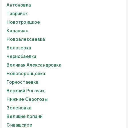
Антоновка
Таврийск
Новотроицкое
Каланчак
Новоалексеевка
Белозерка
Чернобаевка
Великая Александровка
Нововоронцовка
Горностаевка
Верхний Рогачик
Нижние Серогозы
Зеленовка
Великие Копани
Сивашское