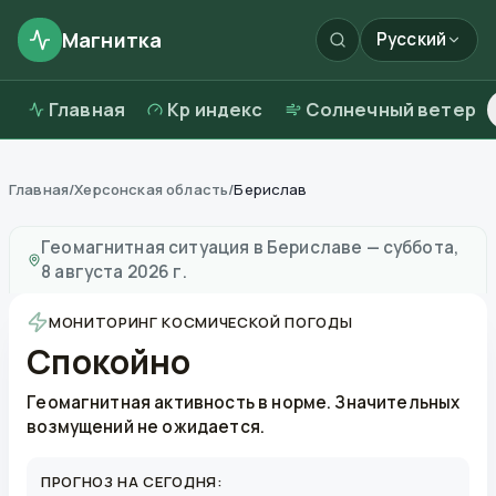
Магнитка
Русский
Главная
Kp индекс
Солнечный ветер
Главная
/
Херсонская область
/
Берислав
Магнитные бури в
Бериславе
—
погода и качество в
Геомагнитная ситуация в
Бериславе
—
суббота,
8 августа 2026 г.
МОНИТОРИНГ КОСМИЧЕСКОЙ ПОГОДЫ
Спокойно
Геомагнитная активность в норме. Значительных
возмущений не ожидается.
ПРОГНОЗ НА СЕГОДНЯ: