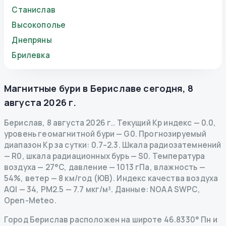
Станислав
Высокополье
Днепряны
Брилевка
Магнитные бури в
Бериславе
сегодня
,
8
августа 2026 г.
Берислав
,
8 августа 2026 г.
.
Текущий Kp индекс
—
0.0
,
уровень геомагнитной бури
— G
0
.
Прогнозируемый
диапазон Kp за сутки: 0.7–2.3.
Шкала радиозатемнений
— R
0
,
шкала радиационных бурь
— S
0
.
Температура
воздуха — 27°C, давление — 1013 гПа, влажность —
54%, ветер — 8 км/год (ЮВ).
Индекс качества воздуха
AQI — 34, PM2.5 — 7.7 мкг/м³.
Данные
: NOAA SWPC,
Open-Meteo.
Город Берислав расположен на широте 46.8330° Пн и