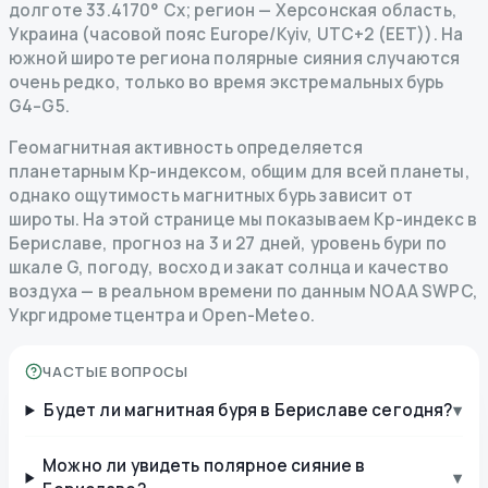
долготе 33.4170° Сх; регион — Херсонская область,
Украина (часовой пояс Europe/Kyiv, UTC+2 (EET)). На
южной широте региона полярные сияния случаются
очень редко, только во время экстремальных бурь
G4–G5.
Геомагнитная активность определяется
планетарным Kp-индексом, общим для всей планеты,
однако ощутимость магнитных бурь зависит от
широты. На этой странице мы показываем Kp-индекс в
Бериславе, прогноз на 3 и 27 дней, уровень бури по
шкале G, погоду, восход и закат солнца и качество
воздуха — в реальном времени по данным NOAA SWPC,
Укргидрометцентра и Open-Meteo.
ЧАСТЫЕ ВОПРОСЫ
Будет ли магнитная буря в Бериславе сегодня?
▾
Можно ли увидеть полярное сияние в
▾