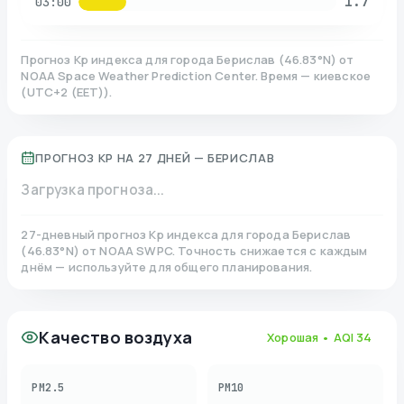
1.7
03:00
Прогноз Kp индекса для города
Берислав
(
46.83
°N)
от
NOAA Space Weather Prediction Center. Время — киевское
(
UTC+2 (EET)
).
ПРОГНОЗ KP НА 27 ДНЕЙ —
БЕРИСЛАВ
Загрузка прогноза...
27-дневный прогноз Kp индекса для города
Берислав
(
46.83
°N)
от NOAA SWPC. Точность снижается с каждым
днём — используйте для общего планирования.
Качество воздуха
Хорошая
• AQI
34
PM2.5
PM10