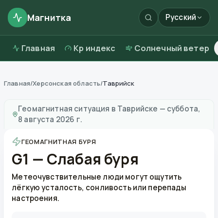
Магнитка
Русский
Главная
Kp индекс
Солнечный ветер
Главная
/
Херсонская область
/
Таврийск
Магнитные бури в
Таврийске
—
погода и качество в
Геомагнитная ситуация в
Таврийске
—
суббота,
8 августа 2026 г.
ГЕОМАГНИТНАЯ БУРЯ
G1 — Слабая буря
Метеочувствительные люди могут ощутить
лёгкую усталость, сонливость или перепады
настроения.