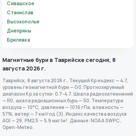
Сивашское
Станислав
Высокополье
Днепряны
Брилевка
Магнитные бури в
Таврийске
сегодня
,
8
августа 2026 г.
Таврийск
,
8 августа 2026 г.
.
Текущий Kp индекс
—
4.7
,
уровень геомагнитной бури
— G
0
.
Прогнозируемый
диапазон Kp за сутки: 0.7–4.7.
Шкала радиозатемнений
— R
0
,
шкала радиационных бурь
— S
0
.
Температура
воздуха — 10°C, давление — 1016 гПа, влажность —
57%, ветер — 7 км/год (З).
Индекс качества воздуха
AQI — 29, PM2.5 — 5.9 мкг/м³.
Данные
: NOAA SWPC,
Open-Meteo.