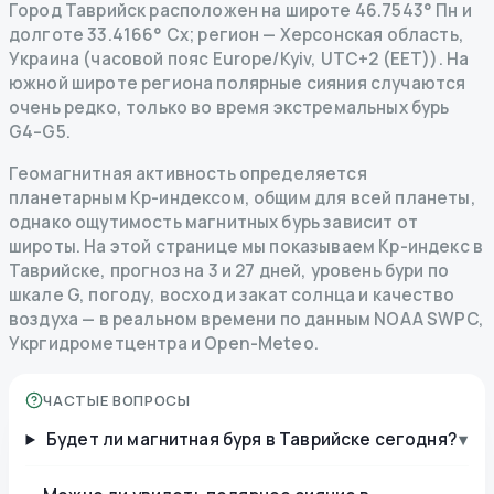
Город Таврийск расположен на широте 46.7543° Пн и
долготе 33.4166° Сх; регион — Херсонская область,
Украина (часовой пояс Europe/Kyiv, UTC+2 (EET)). На
южной широте региона полярные сияния случаются
очень редко, только во время экстремальных бурь
G4–G5.
Геомагнитная активность определяется
планетарным Kp-индексом, общим для всей планеты,
однако ощутимость магнитных бурь зависит от
широты. На этой странице мы показываем Kp-индекс в
Таврийске, прогноз на 3 и 27 дней, уровень бури по
шкале G, погоду, восход и закат солнца и качество
воздуха — в реальном времени по данным NOAA SWPC,
Укргидрометцентра и Open-Meteo.
ЧАСТЫЕ ВОПРОСЫ
Будет ли магнитная буря в Таврийске сегодня?
▾