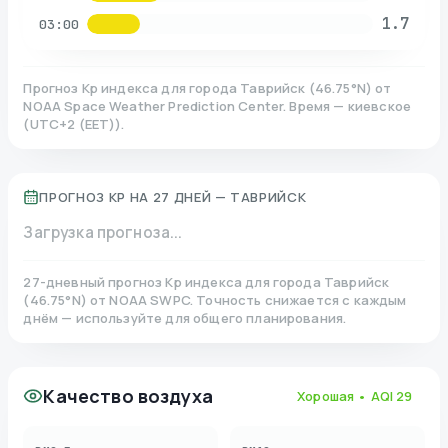
1.7
03:00
Прогноз Kp индекса для города
Таврийск
(
46.75
°N)
от
NOAA Space Weather Prediction Center. Время — киевское
(
UTC+2 (EET)
).
ПРОГНОЗ KP НА 27 ДНЕЙ —
ТАВРИЙСК
Загрузка прогноза...
27-дневный прогноз Kp индекса для города
Таврийск
(
46.75
°N)
от NOAA SWPC. Точность снижается с каждым
днём — используйте для общего планирования.
Качество воздуха
Хорошая
• AQI
29