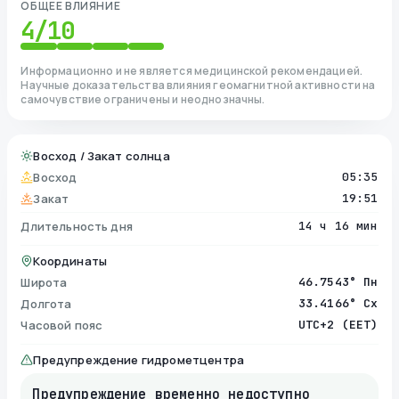
ОБЩЕЕ ВЛИЯНИЕ
4
/10
Информационно и не является медицинской рекомендацией.
Научные доказательства влияния геомагнитной активности на
самочувствие ограничены и неоднозначны.
Восход / Закат солнца
Восход
05:35
Закат
19:51
Длительность дня
14 ч 16 мин
Координаты
Широта
46.7543° Пн
Долгота
33.4166° Сх
Часовой пояс
UTC+2 (EET)
Предупреждение гидрометцентра
Предупреждение временно недоступно