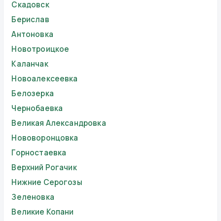
Скадовск
Берислав
Антоновка
Новотроицкое
Каланчак
Новоалексеевка
Белозерка
Чернобаевка
Великая Александровка
Нововоронцовка
Горностаевка
Верхний Рогачик
Нижние Серогозы
Зеленовка
Великие Копани