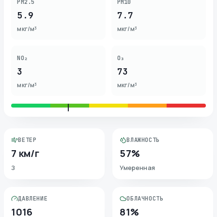
PM2.5
PM10
5.9
7.7
мкг/м³
мкг/м³
NO₂
O₃
3
73
мкг/м³
мкг/м³
ВЕТЕР
ВЛАЖНОСТЬ
7 км/г
57%
З
Умеренная
ДАВЛЕНИЕ
ОБЛАЧНОСТЬ
1016
81%