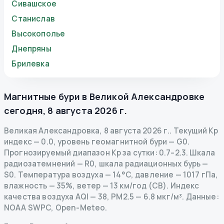
Сивашское
Станислав
Высокополье
Днепряны
Брилевка
Магнитные бури в
Великой Александровке
сегодня
,
8 августа 2026 г.
Великая Александровка
,
8 августа 2026 г.
.
Текущий Kp
индекс
—
0.0
,
уровень геомагнитной бури
— G
0
.
Прогнозируемый диапазон Kp за сутки: 0.7–2.3.
Шкала
радиозатемнений
— R
0
,
шкала радиационных бурь
—
S
0
.
Температура воздуха — 14°C, давление — 1017 гПа,
влажность — 35%, ветер — 13 км/год (СВ).
Индекс
качества воздуха AQI — 38, PM2.5 — 6.8 мкг/м³.
Данные
:
NOAA SWPC, Open-Meteo.