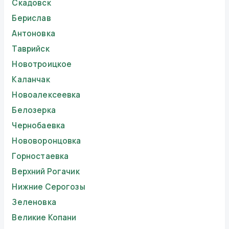
Скадовск
Берислав
Антоновка
Таврийск
Новотроицкое
Каланчак
Новоалексеевка
Белозерка
Чернобаевка
Нововоронцовка
Горностаевка
Верхний Рогачик
Нижние Серогозы
Зеленовка
Великие Копани