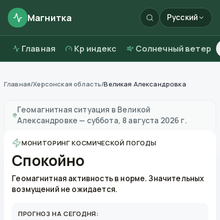
Магнитка
Русский
Главная
Kp индекс
Солнечный ветер
Главная
/
Херсонская область
/
Великая Александровка
Магнитные бури в
Великой Александровке
—
погода
Геомагнитная ситуация в
Великой
Александровке
—
суббота, 8 августа 2026 г.
МОНИТОРИНГ КОСМИЧЕСКОЙ ПОГОДЫ
Спокойно
Геомагнитная активность в норме. Значительных
возмущений не ожидается.
ПРОГНОЗ НА СЕГОДНЯ: