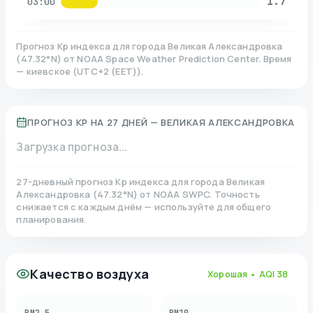
1.7
03:00
Прогноз Kp индекса для города
Великая Александровка
(
47.32
°N)
от NOAA Space Weather Prediction Center. Время
— киевское
(
UTC+2 (EET)
).
ПРОГНОЗ KP НА 27 ДНЕЙ —
ВЕЛИКАЯ АЛЕКСАНДРОВКА
Загрузка прогноза...
27-дневный прогноз Kp индекса для города
Великая
Александровка
(
47.32
°N)
от NOAA SWPC. Точность
снижается с каждым днём — используйте для общего
планирования.
Качество воздуха
Хорошая
• AQI
38