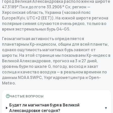
Город Великая Александровка расположен на широте
47.3189° Пн и долготе 33.2906° Сх; регион —
Херсонская область, Украина (часовой пояс
Europe/Kyiv, UTC+2 (EET)). На южной широте региона
полярные сияния случаются очень редко, только во
время экстремальных бурь G4–G5.
Геомагнитная активность определяется
планетарным Kp-индексом, общим для всей планеты,
однако ощутимость магнитных бурь зависит от
широты. На этой странице мы показываем Kp-индекс в
Великой Александровке, прогноз на 3 и 27 дней,
уровень бури по шкале G, погоду, восход и закат
солнца и качество воздуха — в реальном времени по
данным NOAA SWPC, Укргидрометцентра и Open-
Meteo.
ЧАСТЫЕ ВОПРОСЫ
Будет ли магнитная буря в Великой
▾
Александровке сегодня?