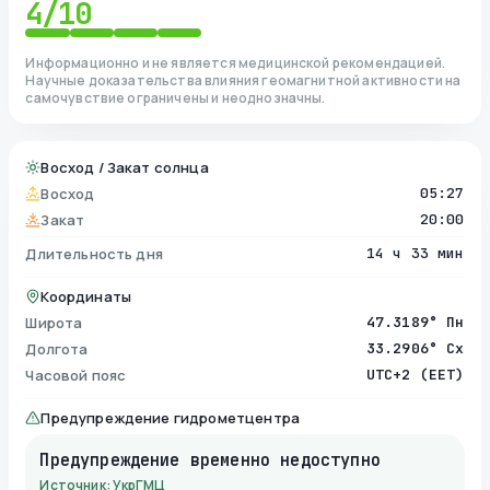
4
/10
Информационно и не является медицинской рекомендацией.
Научные доказательства влияния геомагнитной активности на
самочувствие ограничены и неоднозначны.
Восход / Закат солнца
Восход
05:27
Закат
20:00
Длительность дня
14 ч 33 мин
Координаты
Широта
47.3189° Пн
Долгота
33.2906° Сх
Часовой пояс
UTC+2 (EET)
Предупреждение гидрометцентра
Предупреждение временно недоступно
Источник: УкрГМЦ