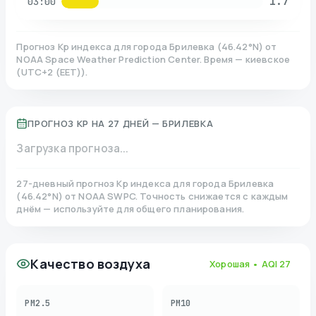
1.7
03:00
Прогноз Kp индекса для города
Брилевка
(
46.42
°N)
от
NOAA Space Weather Prediction Center. Время — киевское
(
UTC+2 (EET)
).
ПРОГНОЗ KP НА 27 ДНЕЙ —
БРИЛЕВКА
Загрузка прогноза...
27-дневный прогноз Kp индекса для города
Брилевка
(
46.42
°N)
от NOAA SWPC. Точность снижается с каждым
днём — используйте для общего планирования.
Качество воздуха
Хорошая
• AQI
27
PM2.5
PM10