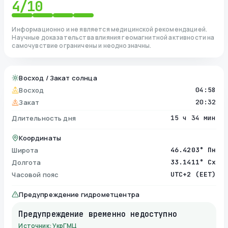
4
/10
Информационно и не является медицинской рекомендацией.
Научные доказательства влияния геомагнитной активности на
самочувствие ограничены и неоднозначны.
Восход / Закат солнца
Восход
04:58
Закат
20:32
Длительность дня
15 ч 34 мин
Координаты
Широта
46.4203° Пн
Долгота
33.1411° Сх
Часовой пояс
UTC+2 (EET)
Предупреждение гидрометцентра
Предупреждение временно недоступно
Источник: УкрГМЦ