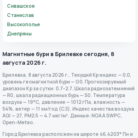
Сивашское
Станислав
Высокополье
Днепряны
Магнитные бури в
Брилевке
сегодня
,
8
августа 2026 г.
Брилевка
,
8 августа 2026 г.
.
Текущий Kp индекс
—
0.0
,
уровень геомагнитной бури
— G
0
.
Прогнозируемый
диапазон Kp за сутки: 0.7–2.7.
Шкала радиозатемнений
— R
0
,
шкала радиационных бурь
— S
0
.
Температура
воздуха — 19°C, давление — 1012 гПа, влажность —
54%, ветер — 11 км/год (СЗ).
Индекс качества воздуха
AQI — 27, PM2.5 — 4.7 мкг/м³.
Данные
: NOAA SWPC,
Open-Meteo.
Город Брилевка расположен на широте 46.4203° Пн и