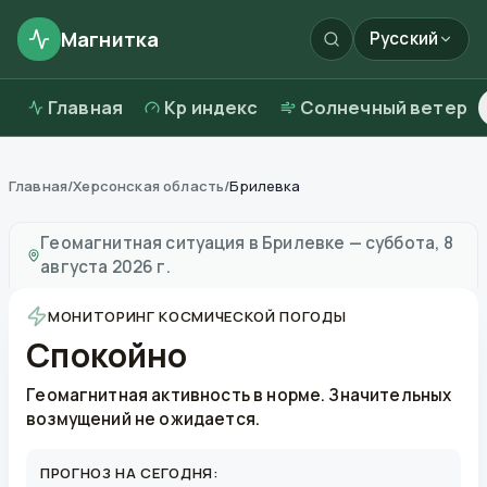
Магнитка
Русский
Главная
Kp индекс
Солнечный ветер
Главная
/
Херсонская область
/
Брилевка
Магнитные бури в
Брилевке
—
погода и качество во
Геомагнитная ситуация в
Брилевке
—
суббота, 8
августа 2026 г.
МОНИТОРИНГ КОСМИЧЕСКОЙ ПОГОДЫ
Спокойно
Геомагнитная активность в норме. Значительных
возмущений не ожидается.
ПРОГНОЗ НА СЕГОДНЯ: