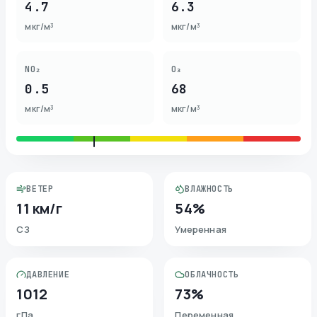
4.7
6.3
мкг/м³
мкг/м³
NO₂
O₃
0.5
68
мкг/м³
мкг/м³
ВЕТЕР
ВЛАЖНОСТЬ
11 км/г
54%
СЗ
Умеренная
ДАВЛЕНИЕ
ОБЛАЧНОСТЬ
1012
73%
гПа
Переменная