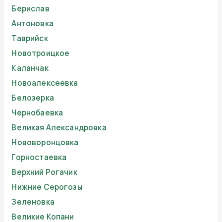
Берислав
Антоновка
Таврийск
Новотроицкое
Каланчак
Новоалексеевка
Белозерка
Чернобаевка
Великая Александровка
Нововоронцовка
Горностаевка
Верхний Рогачик
Нижние Серогозы
Зеленовка
Великие Копани