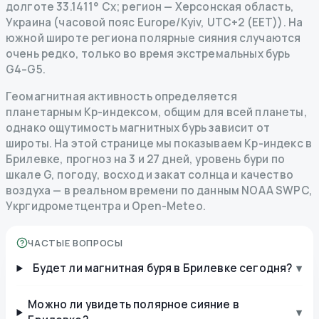
долготе 33.1411° Сх; регион — Херсонская область,
Украина (часовой пояс Europe/Kyiv, UTC+2 (EET)). На
южной широте региона полярные сияния случаются
очень редко, только во время экстремальных бурь
G4–G5.
Геомагнитная активность определяется
планетарным Kp-индексом, общим для всей планеты,
однако ощутимость магнитных бурь зависит от
широты. На этой странице мы показываем Kp-индекс в
Брилевке, прогноз на 3 и 27 дней, уровень бури по
шкале G, погоду, восход и закат солнца и качество
воздуха — в реальном времени по данным NOAA SWPC,
Укргидрометцентра и Open-Meteo.
ЧАСТЫЕ ВОПРОСЫ
Будет ли магнитная буря в Брилевке сегодня?
▾
Можно ли увидеть полярное сияние в
▾