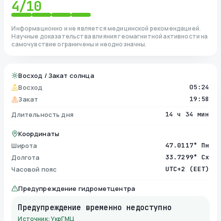
4
/10
Информационно и не является медицинской рекомендацией.
Научные доказательства влияния геомагнитной активности на
самочувствие ограничены и неоднозначны.
Восход / Закат солнца
Восход
05:24
Закат
19:58
Длительность дня
14 ч 34 мин
Координаты
Широта
47.0117° Пн
Долгота
33.7299° Сх
Часовой пояс
UTC+2 (EET)
Предупреждение гидрометцентра
Предупреждение временно недоступно
Источник: УкрГМЦ