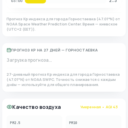
2.3
03:00
Прогноз Kp индекса для города
Горностаевка
(
47.01
°N)
от
NOAA Space Weather Prediction Center. Время — киевское
(
UTC+2 (EET)
).
ПРОГНОЗ KP НА 27 ДНЕЙ —
ГОРНОСТАЕВКА
Загрузка прогноза...
27-дневный прогноз Kp индекса для города
Горностаевка
(
47.01
°N)
от NOAA SWPC. Точность снижается с каждым
днём — используйте для общего планирования.
Качество воздуха
Умеренная
• AQI
43
PM2.5
PM10