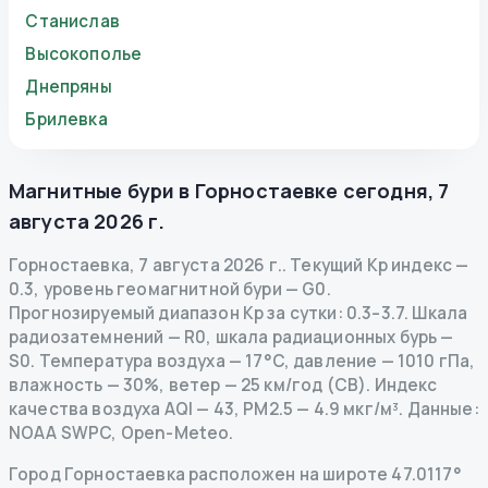
Станислав
Высокополье
Днепряны
Брилевка
Магнитные бури в
Горностаевке
сегодня
,
7
августа 2026 г.
Горностаевка
,
7 августа 2026 г.
.
Текущий Kp индекс
—
0.3
,
уровень геомагнитной бури
— G
0
.
Прогнозируемый диапазон Kp за сутки: 0.3–3.7.
Шкала
радиозатемнений
— R
0
,
шкала радиационных бурь
—
S
0
.
Температура воздуха — 17°C, давление — 1010 гПа,
влажность — 30%, ветер — 25 км/год (СВ).
Индекс
качества воздуха AQI — 43, PM2.5 — 4.9 мкг/м³.
Данные
:
NOAA SWPC, Open-Meteo.
Город Горностаевка расположен на широте 47.0117°