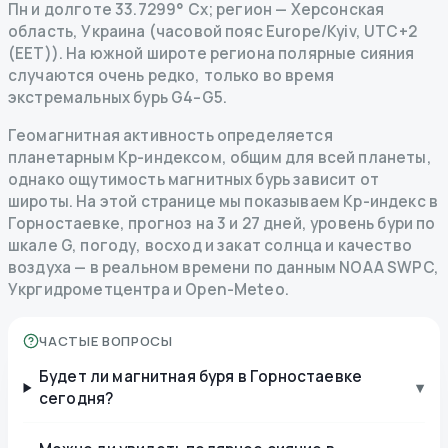
Пн и долготе 33.7299° Сх; регион — Херсонская
область, Украина (часовой пояс Europe/Kyiv, UTC+2
(EET)). На южной широте региона полярные сияния
случаются очень редко, только во время
экстремальных бурь G4–G5.
Геомагнитная активность определяется
планетарным Kp-индексом, общим для всей планеты,
однако ощутимость магнитных бурь зависит от
широты. На этой странице мы показываем Kp-индекс в
Горностаевке, прогноз на 3 и 27 дней, уровень бури по
шкале G, погоду, восход и закат солнца и качество
воздуха — в реальном времени по данным NOAA SWPC,
Укргидрометцентра и Open-Meteo.
ЧАСТЫЕ ВОПРОСЫ
Будет ли магнитная буря в Горностаевке
▾
сегодня?