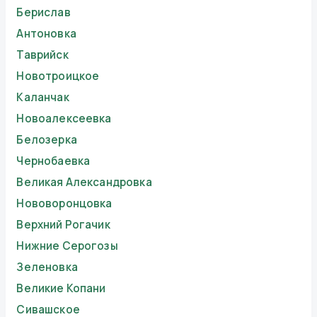
Берислав
Антоновка
Таврийск
Новотроицкое
Каланчак
Новоалексеевка
Белозерка
Чернобаевка
Великая Александровка
Нововоронцовка
Верхний Рогачик
Нижние Серогозы
Зеленовка
Великие Копани
Сивашское