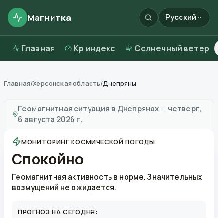
Магнитка
Русский
Главная
Kp индекс
Солнечный ветер
Главная
/
Херсонская область
/
Днепряны
Магнитные бури в
Днепрянах
—
погода и качество в
Геомагнитная ситуация в
Днепрянах
—
четверг,
6 августа 2026 г.
МОНИТОРИНГ КОСМИЧЕСКОЙ ПОГОДЫ
Спокойно
Геомагнитная активность в норме. Значительных
возмущений не ожидается.
ПРОГНОЗ НА СЕГОДНЯ: