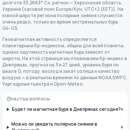
долготе 33.2663° Сх; регион — Херсонская область,
Украина (часовой пояс Europe/Kyiv, UTC+2 (EET)). На
южной широте региона полярные сияния случаются
очень редко, только во время экстремальных бурь
G4–G5.
Геомагнитная активность определяется
планетарным Kp-индексом, общим для всей планеты,
однако ощутимость магнитных бурь зависит от
широты. На этой странице мы показываем Kp-индекс в
Днепрянах, прогноз на 3 и 27 дней, уровень бури по
шкале G, погоду, восход и закат солнца и качество
воздуха — в реальном времени по данным NOAA SWPC,
Укргидрометцентра и Open-Meteo.
ЧАСТЫЕ ВОПРОСЫ
Будет ли магнитная буря в Днепрянах сегодня?
▾
Можно ли увидеть полярное сияние в
▾