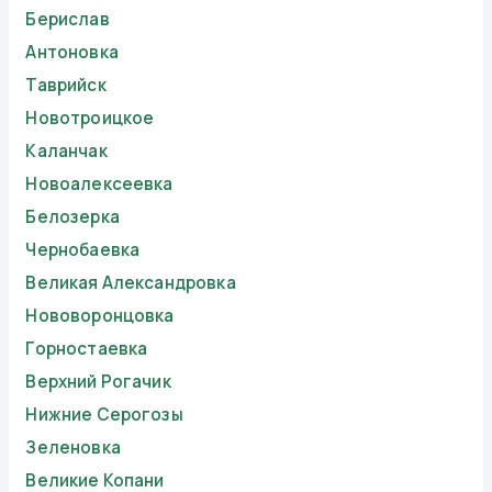
Берислав
Антоновка
Таврийск
Новотроицкое
Каланчак
Новоалексеевка
Белозерка
Чернобаевка
Великая Александровка
Нововоронцовка
Горностаевка
Верхний Рогачик
Нижние Серогозы
Зеленовка
Великие Копани