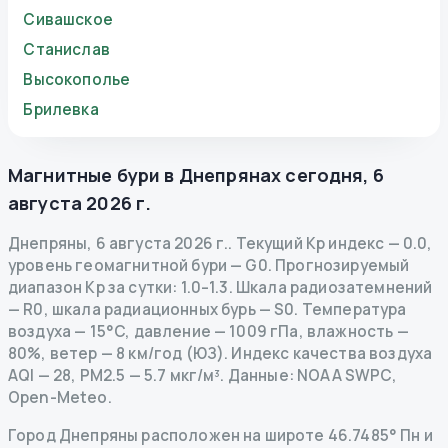
Сивашское
Станислав
Высокополье
Брилевка
Магнитные бури в
Днепрянах
сегодня
,
6
августа 2026 г.
Днепряны
,
6 августа 2026 г.
.
Текущий Kp индекс
—
0.0
,
уровень геомагнитной бури
— G
0
.
Прогнозируемый
диапазон Kp за сутки: 1.0–1.3.
Шкала радиозатемнений
— R
0
,
шкала радиационных бурь
— S
0
.
Температура
воздуха — 15°C, давление — 1009 гПа, влажность —
80%, ветер — 8 км/год (ЮЗ).
Индекс качества воздуха
AQI — 28, PM2.5 — 5.7 мкг/м³.
Данные
: NOAA SWPC,
Open-Meteo.
Город Днепряны расположен на широте 46.7485° Пн и