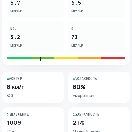
5.7
6.5
мкг/м³
мкг/м³
NO₂
O₃
3.2
71
мкг/м³
мкг/м³
ВЕТЕР
ВЛАЖНОСТЬ
8 км/г
80%
ЮЗ
Умеренная
ДАВЛЕНИЕ
ОБЛАЧНОСТЬ
1009
21%
гПа
Малооблачно