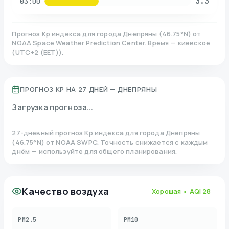
3.3
03:00
Прогноз Kp индекса для города
Днепряны
(
46.75
°N)
от
NOAA Space Weather Prediction Center. Время — киевское
(
UTC+2 (EET)
).
ПРОГНОЗ KP НА 27 ДНЕЙ —
ДНЕПРЯНЫ
Загрузка прогноза...
27-дневный прогноз Kp индекса для города
Днепряны
(
46.75
°N)
от NOAA SWPC. Точность снижается с каждым
днём — используйте для общего планирования.
Качество воздуха
Хорошая
• AQI
28
PM2.5
PM10