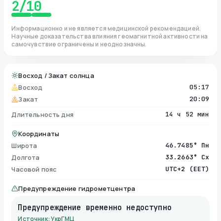
2
/10
Информационно и не является медицинской рекомендацией.
Научные доказательства влияния геомагнитной активности на
самочувствие ограничены и неоднозначны.
Восход / Закат солнца
Восход
05:17
Закат
20:09
Длительность дня
14 ч 52 мин
Координаты
Широта
46.7485° Пн
Долгота
33.2663° Сх
Часовой пояс
UTC+2 (EET)
Предупреждение гидрометцентра
Предупреждение временно недоступно
Источник: УкрГМЦ