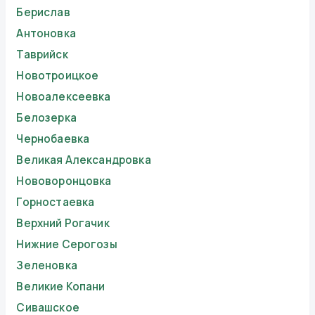
Берислав
Антоновка
Таврийск
Новотроицкое
Новоалексеевка
Белозерка
Чернобаевка
Великая Александровка
Нововоронцовка
Горностаевка
Верхний Рогачик
Нижние Серогозы
Зеленовка
Великие Копани
Сивашское