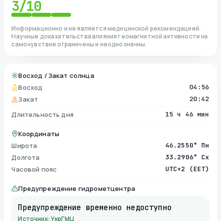
3
/10
Информационно и не является медицинской рекомендацией.
Научные доказательства влияния геомагнитной активности на
самочувствие ограничены и неоднозначны.
Восход / Закат солнца
Восход
04:56
Закат
20:42
Длительность дня
15 ч 46 мин
Координаты
Широта
46.2550° Пн
Долгота
33.2906° Сх
Часовой пояс
UTC+2 (EET)
Предупреждение гидрометцентра
Предупреждение временно недоступно
Источник: УкрГМЦ