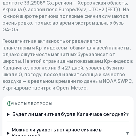
долготе 33.2906° Сх; регион — Херсонская область,
Украина (часовой пояс Europe/Kyiv, UTC+2 (EET)). На
южной широте региона полярные сияния случаются
очень редко, только во время экстремальных бурь
G4–G5.
Геомагнитная активность определяется
планетарным Kp-индексом, общим для всей планеты,
однако ощутимость магнитных бурь зависит от
широты. На этой странице мы показываем Kp-индекс в
Каланчаке, прогноз на 3 и 27 дней, уровень бури по
шкале G, погоду, восход и закат солнца и качество
воздуха — в реальном времени по данным NOAA SWPC,
Укргидрометцентра и Open-Meteo.
ЧАСТЫЕ ВОПРОСЫ
Будет ли магнитная буря в Каланчаке сегодня?
▾
Можно ли увидеть полярное сияние в
▾