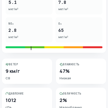
5.1
7.8
мкг/м³
мкг/м³
NO₂
O₃
2.8
65
мкг/м³
мкг/м³
ВЕТЕР
ВЛАЖНОСТЬ
9 км/г
47%
СВ
Низкая
ДАВЛЕНИЕ
ОБЛАЧНОСТЬ
1012
2%
гПа
Малооблачно