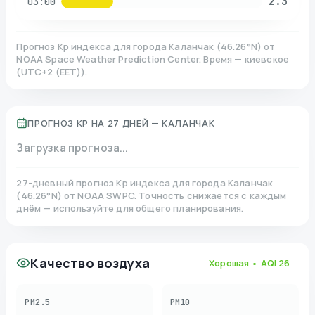
2.3
03:00
Прогноз Kp индекса для города
Каланчак
(
46.26
°N)
от
NOAA Space Weather Prediction Center. Время — киевское
(
UTC+2 (EET)
).
ПРОГНОЗ KP НА 27 ДНЕЙ —
КАЛАНЧАК
Загрузка прогноза...
27-дневный прогноз Kp индекса для города
Каланчак
(
46.26
°N)
от NOAA SWPC. Точность снижается с каждым
днём — используйте для общего планирования.
Качество воздуха
Хорошая
• AQI
26
PM2.5
PM10