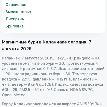
Станислав
Высокополье
Днепряны
Брилевка
Магнитные бури в
Каланчаке
сегодня
,
7
августа 2026 г.
Каланчак
,
7 августа 2026 г.
.
Текущий Kp индекс
—
0.0
,
уровень геомагнитной бури
— G
0
.
Прогнозируемый
диапазон Kp за сутки: 0.3–3.7.
Шкала радиозатемнений
— R
0
,
шкала радиационных бурь
— S
0
.
Температура
воздуха — 22°C, давление — 1012 гПа, влажность —
47%, ветер — 9 км/год (СВ).
Индекс качества воздуха
AQI — 26, PM2.5 — 5.1 мкг/м³.
Данные
: NOAA SWPC,
Open-Meteo.
Город Каланчак расположен на широте 46.2550° Пн и