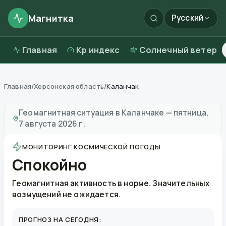
Магнитка
Русский
Главная
Kp индекс
Солнечный ветер
Главная
/
Херсонская область
/
Каланчак
Магнитные бури в
Каланчаке
—
погода и качество в
Геомагнитная ситуация в
Каланчаке
—
пятница,
7 августа 2026 г.
МОНИТОРИНГ КОСМИЧЕСКОЙ ПОГОДЫ
Спокойно
Геомагнитная активность в норме. Значительных
возмущений не ожидается.
ПРОГНОЗ НА СЕГОДНЯ: