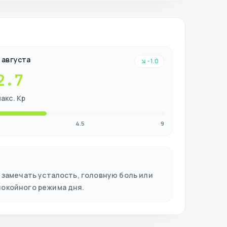
 августа
-1.0
2.7
акс. Kp
4.5
9
 замечать усталость, головную боль или
покойного режима дня.