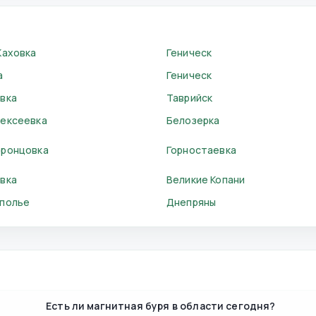
Каховка
Геническ
а
Геническ
вка
Таврийск
ексеевка
Белозерка
ронцовка
Горностаевка
вка
Великие Копани
полье
Днепряны
Есть ли магнитная буря в области сегодня?