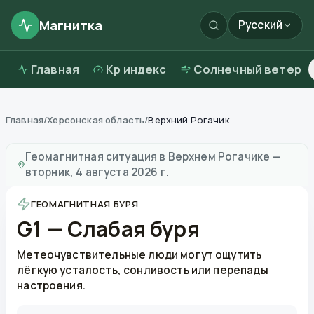
Магнитка
Русский
Главная
Kp индекс
Солнечный ветер
Главная
/
Херсонская область
/
Верхний Рогачик
Магнитные бури в
Верхнем Рогачике
—
погода и кач
Геомагнитная ситуация в
Верхнем Рогачике
—
вторник, 4 августа 2026 г.
ГЕОМАГНИТНАЯ БУРЯ
G1 — Слабая буря
Метеочувствительные люди могут ощутить
лёгкую усталость, сонливость или перепады
настроения.