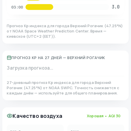
3.0
03:00
Прогноз Kp индекса для города
Верхний Рогачик
(
47.25
°N)
от NOAA Space Weather Prediction Center. Время —
киевское
(
UTC+2 (EET)
).
ПРОГНОЗ KP НА 27 ДНЕЙ —
ВЕРХНИЙ РОГАЧИК
Загрузка прогноза...
27-дневный прогноз Kp индекса для города
Верхний
Рогачик
(
47.25
°N)
от NOAA SWPC. Точность снижается с
каждым днём — используйте для общего планирования.
Качество воздуха
Хорошая
• AQI
30