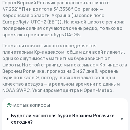
Город Верхний Рогачик расположен на широте
47.2521° Пн и долготе 34.3356° Сх; регион —
Херсонская область, Украина (часовой пояс
Europe/Kyiv, UTC+2 (EET)). На южной широте региона
полярные сияния случаются очень редко, только во
время экстремальных бурь G4–G5.
Геомагнитная активность определяется
планетарным Kp-индексом, общим для всей планеты,
однако ощутимость магнитных бурь зависит от
широты. На этой странице мы показываем Kp-индекс в
Верхнем Рогачике, прогноз на 3 и 27 дней, уровень
бури по шкале G, погоду, восход и закат солнца и
качество воздуха — в реальном времени по данным
NOAA SWPC, Укргидрометцентра и Open-Meteo.
ЧАСТЫЕ ВОПРОСЫ
Будет ли магнитная буря в Верхнем Рогачике
▾
сегодня?