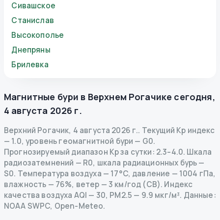
Сивашское
Станислав
Высокополье
Днепряны
Брилевка
Магнитные бури в
Верхнем Рогачике
сегодня
,
4 августа 2026 г.
Верхний Рогачик
,
4 августа 2026 г.
.
Текущий Kp индекс
—
1.0
,
уровень геомагнитной бури
— G
0
.
Прогнозируемый диапазон Kp за сутки: 2.3–4.0.
Шкала
радиозатемнений
— R
0
,
шкала радиационных бурь
—
S
0
.
Температура воздуха — 17°C, давление — 1004 гПа,
влажность — 76%, ветер — 3 км/год (СВ).
Индекс
качества воздуха AQI — 30, PM2.5 — 9.9 мкг/м³.
Данные
:
NOAA SWPC, Open-Meteo.