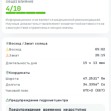
ОБЩЕЕ ВЛИЯНИЕ
4
/10
Информационно и не является медицинской рекомендацией.
Научные доказательства влияния геомагнитной активности на
самочувствие ограничены и неоднозначны.
Восход / Закат солнца
Восход
05:02
Закат
20:15
Длительность дня
15 ч 13 мин
Координаты
Широта
47.2521° Пн
Долгота
34.3356° Сх
Часовой пояс
UTC+2 (EET)
Предупреждение гидрометцентра
Предупреждение временно недоступно