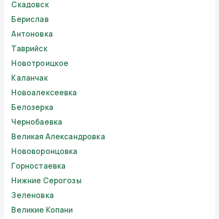
Скадовск
Берислав
Антоновка
Таврийск
Новотроицкое
Каланчак
Новоалексеевка
Белозерка
Чернобаевка
Великая Александровка
Нововоронцовка
Горностаевка
Нижние Серогозы
Зеленовка
Великие Копани