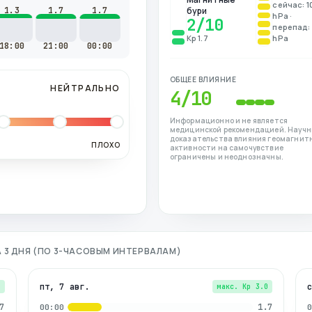
сейчас: 1
1.3
1.7
1.7
бури
hPa ·
2
/10
перепад: 
Kp 1.7
hPa
18:00
21:00
00:00
ОБЩЕЕ ВЛИЯНИЕ
НЕЙТРАЛЬНО
4
/10
Информационно и не является
медицинской рекомендацией. Науч
доказательства влияния геомагнит
ПЛОХО
активности на самочувствие
ограничены и неоднозначны.
А 3 ДНЯ (ПО 3-ЧАСОВЫМ ИНТЕРВАЛАМ)
пт, 7 авг.
7
макс. Kp
3.0
7
1.7
00:00