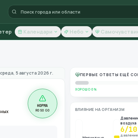
етер
Календари
Небо
Самочувстви
а и качество воздуха
среда, 5 августа 2026 г.
ПЕРВЫЕ ОТВЕТЫ ЕЩЁ С
ХОРОШО 0%
НОРМА
ВЛИЯНИЕ НА ОРГАНИЗМ
R0 S0 G0
ьных
Давлени
воздуха
6
/10
давлени
Магнитные