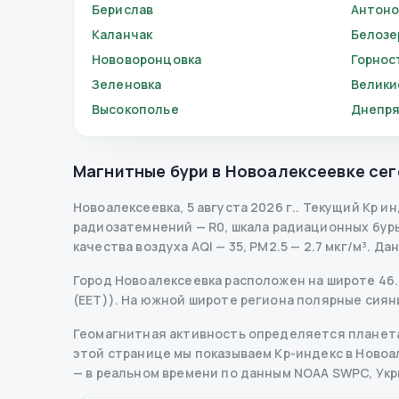
Берислав
Антоно
Каланчак
Белозе
Нововоронцовка
Горнос
Зеленовка
Велики
Высокополье
Днепр
Магнитные бури в
Новоалексеевке
сег
Новоалексеевка
,
5 августа 2026 г.
.
Текущий Kp ин
радиозатемнений
— R
0
,
шкала радиационных бур
качества воздуха AQI — 35, PM2.5 — 2.7 мкг/м³.
Да
Город Новоалексеевка расположен на широте 46.2
(EET)). На южной широте региона полярные сиян
Геомагнитная активность определяется планета
этой странице мы показываем Kp-индекс в Новоале
— в реальном времени по данным NOAA SWPC, Ук