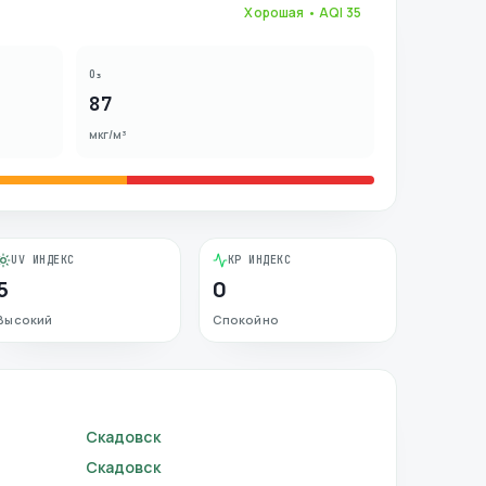
Хорошая
• AQI
35
O₃
87
мкг/м³
UV ИНДЕКС
KP ИНДЕКС
5
0
Высокий
Спокойно
Скадовск
Скадовск