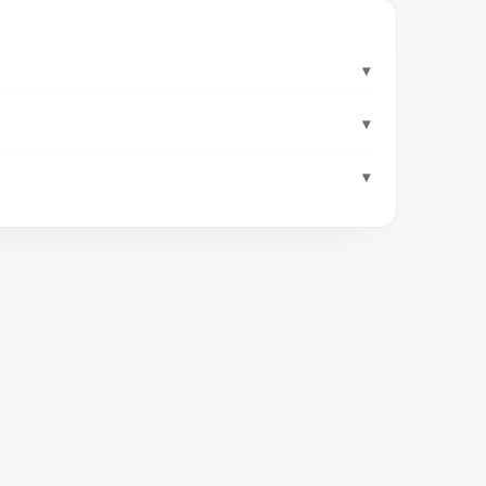
▾
▾
▾