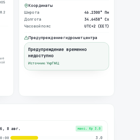
005
Координаты
8.2
Широта
46.2300° Пн
Долгота
34.6458° Сх
Часовой пояс
UTC+2 (EET)
Предупреждение гидрометцентра
Предупреждение временно
недоступно
ные
ной
Источник: УкрГМЦ
сб, 8 авг.
макс. Kp
3.0
3.0
00:00