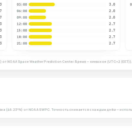
3
3.0
03:00
7
2.0
06:00
7
2.0
09:00
3
2.7
12:00
3
2.7
15:00
3
2.7
18:00
3
2.7
21:00
N)
от NOAA Space Weather Prediction Center. Время — киевское
(
UTC+2 (EET)
)
вка
(
46.23
°N)
от NOAA SWPC. Точность снижается с каждым днём — исполь