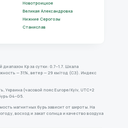
Новотроицкое
Великая Александровка
Нижние Серогозы
Станислав
диапазон Kp за сутки: 0.7–1.7.
Шкала
жность — 31%, ветер — 29 км/год (СЗ).
Индекс
ь, Украина (часовой пояс Europe/Kyiv, UTC+2
бурь G4–G5.
ость магнитных бурь зависит от широты. На
погоду, восход и закат солнца и качество воздуха