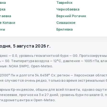
вка
Таврийск
рка
Чернобаевка
таевка
Верхний Рогачик
е Копани
Сивашское
яны
Брилевка
одня
,
5 августа 2026 г.
декс
—
0.0
,
уровень геомагнитной бури
— G
0
.
Прогнозируемый 
ь
— S
0
.
Температура воздуха — 12°C, давление — 1005 гПа, вла
нные
: NOAA SWPC, Open-Meteo.
300° Пн и долготе 34.6458° Сх; регион — Херсонская област
ия случаются очень редко, только во время экстремальных 
рным Kp-индексом, общим для всей планеты, однако ощутим
ксеевке, прогноз на 3 и 27 дней, уровень бури по шкале G, 
ргидрометцентра и Open-Meteo.