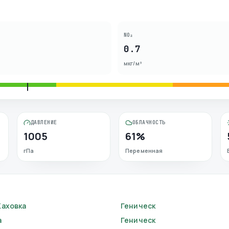
NO₂
0.7
мкг/м³
ДАВЛЕНИЕ
ОБЛАЧНОСТЬ
1005
61%
гПа
Переменная
Каховка
Геническ
а
Геническ