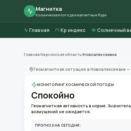
Магнитка
Космическая погода и магнитные бури
Главная
Kp индекс
Солнечный в
Главная
/
Херсонская область
/
Новоалексеевка
Магнитные бури в
Новоалексеевке
—
погод
Геомагнитная ситуация в
Новоалексеевке
—
МОНИТОРИНГ КОСМИЧЕСКОЙ ПОГОДЫ
Спокойно
Геомагнитная активность в норме. Значител
возмущений не ожидается.
ПРОГНОЗ НА СЕГОДНЯ: