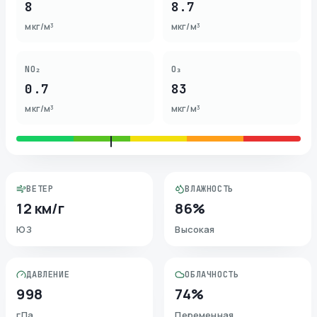
8
8.7
мкг/м³
мкг/м³
NO₂
O₃
0.7
83
мкг/м³
мкг/м³
ВЕТЕР
ВЛАЖНОСТЬ
12 км/г
86%
ЮЗ
Высокая
ДАВЛЕНИЕ
ОБЛАЧНОСТЬ
998
74%
гПа
Переменная