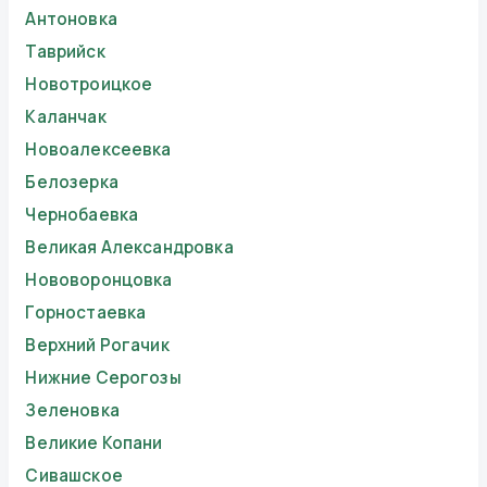
Антоновка
Таврийск
Новотроицкое
Каланчак
Новоалексеевка
Белозерка
Чернобаевка
Великая Александровка
Нововоронцовка
Горностаевка
Верхний Рогачик
Нижние Серогозы
Зеленовка
Великие Копани
Сивашское