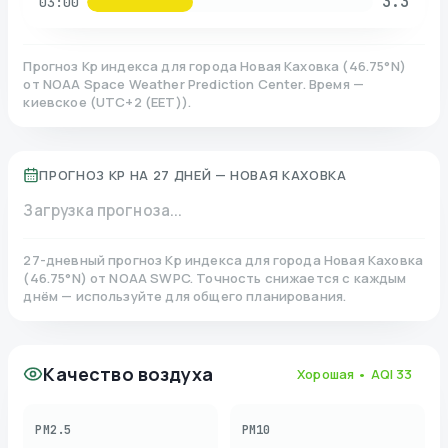
3.3
03:00
Прогноз Kp индекса для города
Новая Каховка
(
46.75
°N)
от NOAA Space Weather Prediction Center. Время —
киевское
(
UTC+2 (EET)
).
ПРОГНОЗ KP НА 27 ДНЕЙ —
НОВАЯ КАХОВКА
Загрузка прогноза...
27-дневный прогноз Kp индекса для города
Новая Каховка
(
46.75
°N)
от NOAA SWPC. Точность снижается с каждым
днём — используйте для общего планирования.
Качество воздуха
Хорошая
• AQI
33
PM2.5
PM10