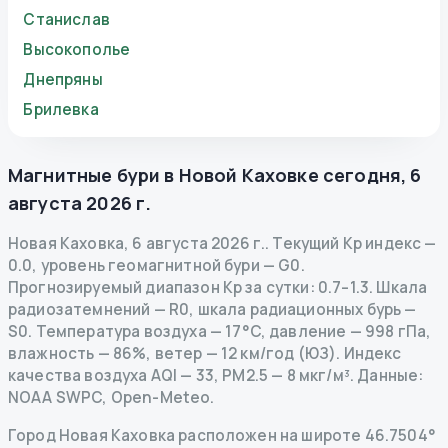
Станислав
Высокополье
Днепряны
Брилевка
Магнитные бури в
Новой Каховке
сегодня
,
6
августа 2026 г.
Новая Каховка
,
6 августа 2026 г.
.
Текущий Kp индекс
—
0.0
,
уровень геомагнитной бури
— G
0
.
Прогнозируемый диапазон Kp за сутки: 0.7–1.3.
Шкала
радиозатемнений
— R
0
,
шкала радиационных бурь
—
S
0
.
Температура воздуха — 17°C, давление — 998 гПа,
влажность — 86%, ветер — 12 км/год (ЮЗ).
Индекс
качества воздуха AQI — 33, PM2.5 — 8 мкг/м³.
Данные
:
NOAA SWPC, Open-Meteo.
Город Новая Каховка расположен на широте 46.7504°