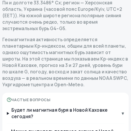
Пн и долготе 33.3486° Сх; регион — Херсонская
область, Украина (часовой пояс Europe/Kyiv, UTC+2
(EET)). На южной широте региона полярные сияния
случаются очень редко, только во время
экстремальных бурь G4–G5.
Геомагнитная активность определяется
планетарным Kp-индексом, общим для всей планеты,
однако ощутимость магнитных бурь зависит от
широты. На этой странице мы показываем Kp-индекс в
Новой Каховке, прогноз на 3 и 27 дней, уровень бури
по шкале G, погоду, восход и закат солнца и качество
воздуха — в реальном времени по данным NOAA SWPC,
Укргидрометцентра и Open-Meteo.
ЧАСТЫЕ ВОПРОСЫ
Будет ли магнитная буря в Новой Каховке
▾
сегодня?