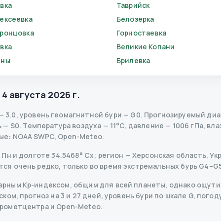
вка
Таврийск
ексеевка
Белозерка
ронцовка
Горностаевка
вка
Великие Копани
яны
Брилевка
,
4 августа 2026 г.
—
3.0
,
уровень геомагнитной бури
— G
0
.
Прогнозируемый диапа
ь
— S
0
.
Температура воздуха — 11°C, давление — 1006 гПа, вла
ые
: NOAA SWPC, Open-Meteo.
н и долготе 34.5468° Сх; регион — Херсонская область, Укра
я очень редко, только во время экстремальных бурь G4–G5
рным Kp-индексом, общим для всей планеты, однако ощутим
ом, прогноз на 3 и 27 дней, уровень бури по шкале G, погоду
дрометцентра и Open-Meteo.