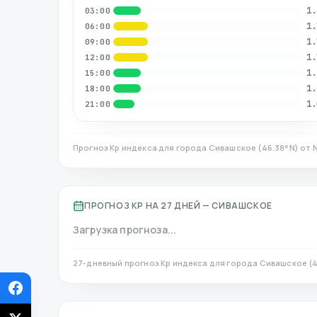
1.
03:00
1.
06:00
1.
09:00
1.
12:00
1.
15:00
1.
18:00
1.
21:00
Прогноз Kp индекса для города
Сивашское
(
46.38
°N)
от 
ПРОГНОЗ KP НА 27 ДНЕЙ —
СИВАШСКОЕ
Загрузка прогноза...
27-дневный прогноз Kp индекса для города
Сивашское
(
4