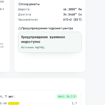
006
Координаты
8.2
Широта
46.3850° Пн
Долгота
34.5468° Сх
Часовой пояс
UTC+2 (EET)
Предупреждение гидрометцентра
Предупреждение временно
недоступно
ные
ной
Источник: УкрГМЦ
пт, 7 авг.
макс. Kp
3.0
1.7
00:00