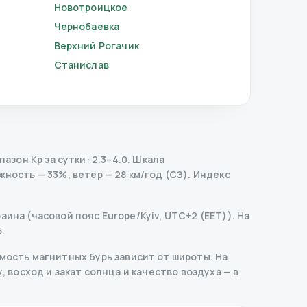
Новотроицкое
Чернобаевка
Верхний Рогачик
Станислав
зон Kp за сутки: 2.3–4.0.
Шкала
жность — 33%, ветер — 28 км/год (СЗ).
Индекс
ина (часовой пояс Europe/Kyiv, UTC+2 (EET)). На
.
ость магнитных бурь зависит от широты. На
, восход и закат солнца и качество воздуха — в