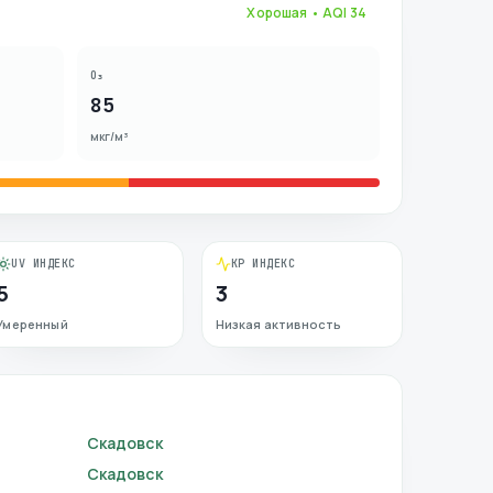
Хорошая
• AQI
34
O₃
85
мкг/м³
UV ИНДЕКС
KP ИНДЕКС
5
3
Умеренный
Низкая активность
Скадовск
Скадовск