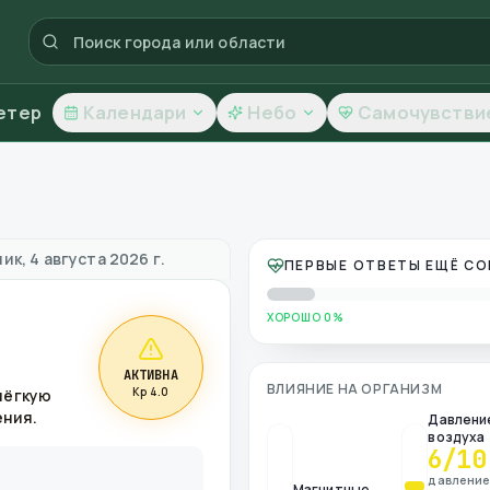
етер
Календари
Небо
Самочувстви
ачество воздуха
ик, 4 августа 2026 г.
ПЕРВЫЕ ОТВЕТЫ ЕЩЁ С
ХОРОШО 0%
АКТИВНА
ВЛИЯНИЕ НА ОРГАНИЗМ
Kp 4.0
лёгкую
ения.
Давлени
воздуха
6
/10
давлени
Магнитные