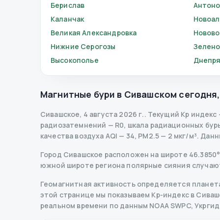
Берислав
Антоно
Каланчак
Новоал
Великая Александровка
Новово
Нижние Серогозы
Зелено
Высокополье
Днепр
Магнитные бури в
Сивашском
сегодня
Сивашское
,
4 августа 2026 г.
.
Текущий Kp индекс
радиозатемнений
— R
0
,
шкала радиационных бур
качества воздуха AQI — 34, PM2.5 — 2 мкг/м³.
Данн
Город Сивашское расположен на широте 46.3850° П
южной широте региона полярные сияния случаютс
Геомагнитная активность определяется планета
этой странице мы показываем Kp-индекс в Сивашск
реальном времени по данным NOAA SWPC, Укрги