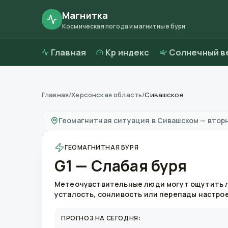
Магнитка
Космическая погода и магнитные бури
Главная
Kp индекс
Солнечный в
Главная
/
Херсонская область
/
Сивашское
Магнитные бури в
Сивашском
—
погода и к
Геомагнитная ситуация в
Сивашском
—
вторн
ГЕОМАГНИТНАЯ БУРЯ
G1 — Слабая буря
Метеочувствительные люди могут ощутить 
усталость, сонливость или перепады настро
ПРОГНОЗ НА СЕГОДНЯ: