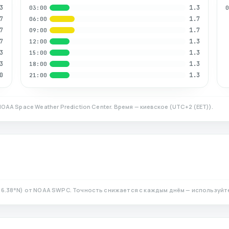
3
1.3
03:00
7
1.7
06:00
7
1.7
09:00
7
1.3
12:00
3
1.3
15:00
3
1.3
18:00
0
1.3
21:00
NOAA Space Weather Prediction Center. Время — киевское
(
UTC+2 (EET)
).
6.38
°N)
от NOAA SWPC. Точность снижается с каждым днём — используйт