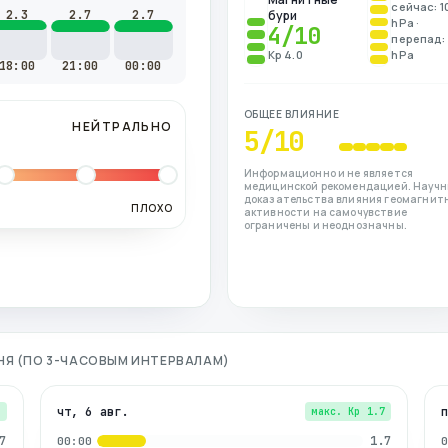
сейчас: 1
2.3
2.7
2.7
бури
hPa ·
4
/10
перепад: 
Kp 4.0
hPa
18:00
21:00
00:00
ОБЩЕЕ ВЛИЯНИЕ
НЕЙТРАЛЬНО
5
/10
Информационно и не является
медицинской рекомендацией. Науч
доказательства влияния геомагнит
ПЛОХО
активности на самочувствие
ограничены и неоднозначны.
ДНЯ (ПО 3-ЧАСОВЫМ ИНТЕРВАЛАМ)
чт, 6 авг.
7
макс. Kp
1.7
7
1.7
00:00