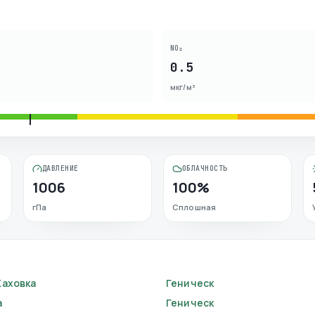
NO₂
0.5
мкг/м³
ДАВЛЕНИЕ
ОБЛАЧНОСТЬ
1006
100%
гПа
Сплошная
Каховка
Геническ
а
Геническ