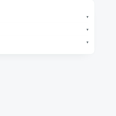
▾
▾
▾