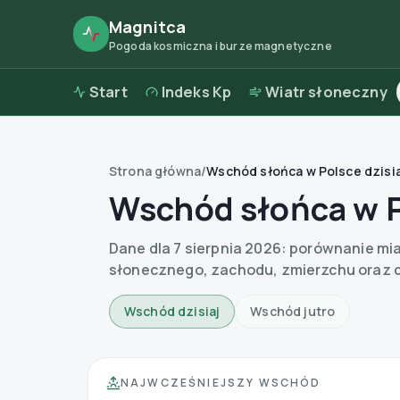
Magnitca
Pogoda kosmiczna i burze magnetyczne
Start
Indeks Kp
Wiatr słoneczny
Strona główna
/
Wschód słońca w Polsce dzisia
Wschód słońca w P
Dane dla 7 sierpnia 2026: porównanie mi
słonecznego, zachodu, zmierzchu oraz dł
Wschód dzisiaj
Wschód jutro
NAJWCZEŚNIEJSZY WSCHÓD