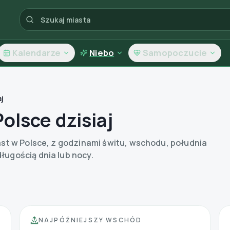
Kalendarze
Niebo
Samopoczucie
j
olsce dzisiaj
ast w Polsce, z godzinami świtu, wschodu, południa
ugością dnia lub nocy.
NAJPÓŹNIEJSZY WSCHÓD