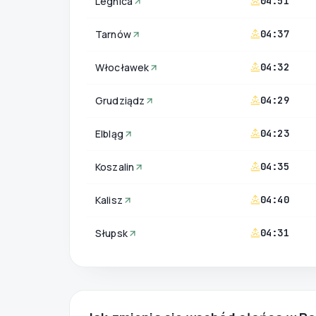
Legnica
04:51
Tarnów
04:37
Włocławek
04:32
Grudziądz
04:29
Elbląg
04:23
Koszalin
04:35
Kalisz
04:40
Słupsk
04:31