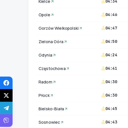
Kielce
04:34
Opole
04:46
Gorzów Wielkopolski
04:47
Zielona Góra
04:50
Gdynia
04:24
Częstochowa
04:41
Radom
04:30
Płock
04:30
Bielsko-Biała
04:45
Sosnowiec
04:43