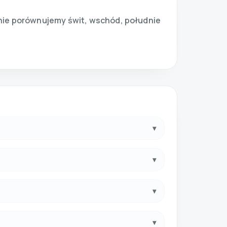
onie porównujemy świt, wschód, południe
▾
▾
▾
▾