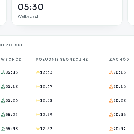
05:30
Wałbrzych
H POLSKI
WSCHÓD
POŁUDNIE SŁONECZNE
ZACHÓD
05:06
12:43
20:16
05:18
12:47
20:13
05:26
12:58
20:28
05:22
12:59
20:33
05:08
12:52
20:34