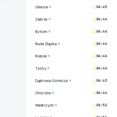
Gliwice
04:45
Zabrze
04:44
Bytom
04:44
Ruda Śląska
04:44
Rybnik
04:46
Tychy
04:44
Dąbrowa Górnicza
04:43
Chorzów
04:44
Wałbrzych
04:52