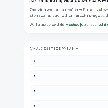
Jak zmienia się wschód słońca w Po
Godzina wschodu słońca w Polsce zależy 
słoneczne, zachód, zmierzch i długość d
Warto też sprawdzić:
wschód jutro
,
zachód dz
NAJCZĘSTSZE PYTANIA