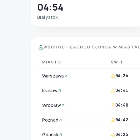
04:54
Białystok
WSCHÓD I ZACHÓD SŁOŃCA W MIASTAC
MIASTO
ŚWIT
Warszawa
04:26
Kraków
04:41
Wrocław
04:48
Poznań
04:42
Gdańsk
04:25