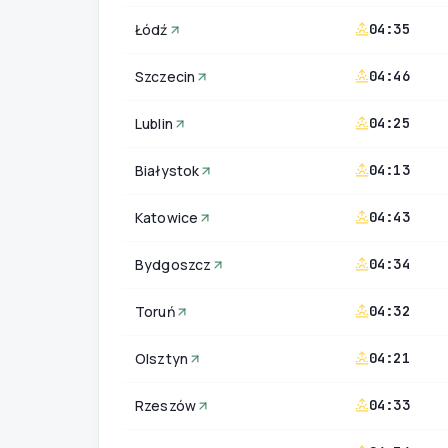
Łódź
04:35
Szczecin
04:46
Lublin
04:25
Białystok
04:13
Katowice
04:43
Bydgoszcz
04:34
Toruń
04:32
Olsztyn
04:21
Rzeszów
04:33