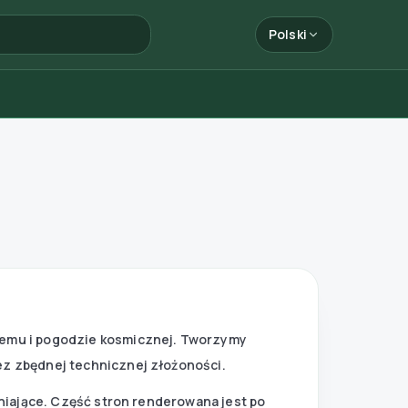
Polski
nemu i pogodzie kosmicznej. Tworzymy
ez zbędnej technicznej złożoności.
niające. Część stron renderowana jest po