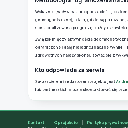
Metodologia i ograniczenia nau
Wskaźniki „wpływ na samopoczucie” i „poziom 
geomagnetycznej, a tam, gdzie są pokazane, 
spersonalizowaną prognozę; każdy człowiek r
Związek między aktywnością geomagnetyczną
ograniczone i dają niejednoznaczne wyniki. T
zdrowotnych należy skonsultować się z wykw
Kto odpowiada za serwis
Założycielem i redaktorem projektu jest
Andre
lub partnerskich można skontaktować się prze
Kontakt
O projekcie
Polityka prywatnoś