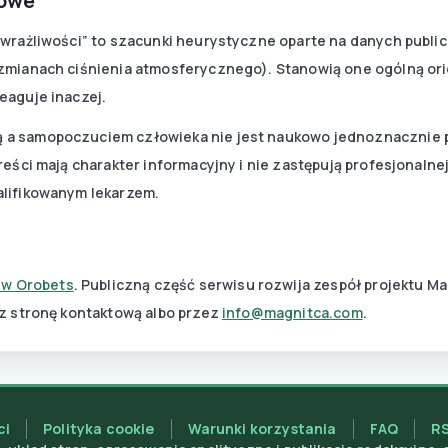
kowe
wrażliwości” to szacunki heurystyczne oparte na danych public
zmianach ciśnienia atmosferycznego). Stanowią one ogólną ori
eaguje inaczej.
 a samopoczuciem człowieka nie jest naukowo jednoznacznie 
reści mają charakter informacyjny i nie zastępują profesjonaln
alifikowanym lekarzem.
w Orobets
. Publiczną część serwisu rozwija zespół projektu 
z stronę kontaktową albo przez
info@magnitca.com
.
ci
Polityka cookie
Warunki korzystania
FAQ
R