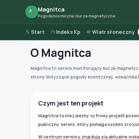
Magnitca
Pogoda kosmiczna i burze magnetyczne
Start
Indeks Kp
Wiatr słoneczny
O Magnitca
Magnitca to serwis monitorujący burze magnetycz
strony dotyczące pogody kosmicznej, wskaźnika 
Czym jest ten projekt
Magnitca to niezależny cyfrowy projekt poś
publiczny serwis, który pomaga szybko zrozu
W centrum serwisu znajdują się aktualne wska