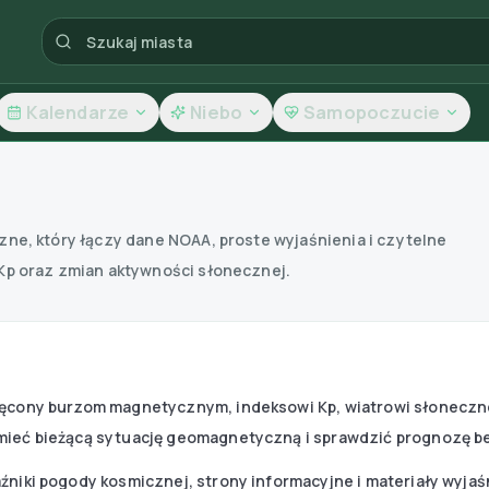
Kalendarze
Niebo
Samopoczucie
ne, który łączy dane NOAA, proste wyjaśnienia i czytelne
Kp oraz zmian aktywności słonecznej.
więcony burzom magnetycznym, indeksowi Kp, wiatrowi słonecz
mieć bieżącą sytuację geomagnetyczną i sprawdzić prognozę b
źniki pogody kosmicznej, strony informacyjne i materiały wyjaś