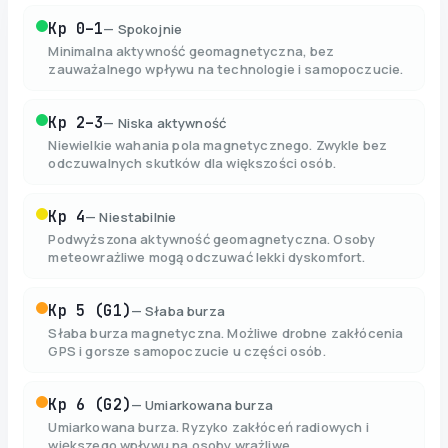
Kp
0–1
—
Spokojnie
Minimalna aktywność geomagnetyczna, bez
zauważalnego wpływu na technologie i samopoczucie.
Kp
2–3
—
Niska aktywność
Niewielkie wahania pola magnetycznego. Zwykle bez
odczuwalnych skutków dla większości osób.
Kp
4
—
Niestabilnie
Podwyższona aktywność geomagnetyczna. Osoby
meteowrażliwe mogą odczuwać lekki dyskomfort.
Kp
5 (G1)
—
Słaba burza
Słaba burza magnetyczna. Możliwe drobne zakłócenia
GPS i gorsze samopoczucie u części osób.
Kp
6 (G2)
—
Umiarkowana burza
Umiarkowana burza. Ryzyko zakłóceń radiowych i
większego wpływu na osoby wrażliwe.