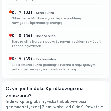
Kp
7 (G3)
—
Silna burza
Silna burza. Możliwe wyraźniejsze problemy z
nawigacją, łącznością i energią.
Kp
8 (G4)
—
Bardzo silna
Bardzo silna burza z podwyższonym ryzykiem zakłóceń
technologicznych.
Kp
9 (G5)
—
Ekstremalna
Ekstremalna burza geomagnetyczna o największym
potencjalnym wpływie na infrastrukturę.
Czym jest indeks Kp i dlaczego ma
znaczenie?
Indeks Kp
to globalny wskaźnik aktywności
geomagnetycznej Ziemi w skali od 0 do 9. Powstaje