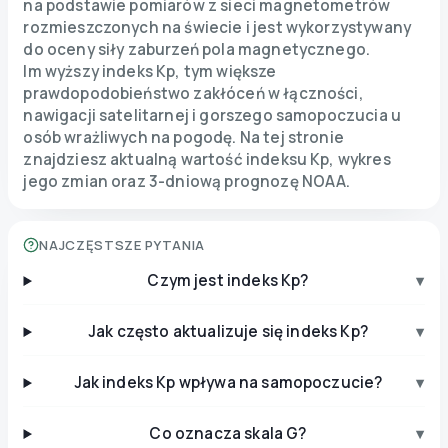
na podstawie pomiarów z sieci magnetometrów
rozmieszczonych na świecie i jest wykorzystywany
do oceny siły zaburzeń pola magnetycznego.
Im wyższy indeks Kp, tym większe
prawdopodobieństwo zakłóceń w łączności,
nawigacji satelitarnej i gorszego samopoczucia u
osób wrażliwych na pogodę. Na tej stronie
znajdziesz aktualną wartość indeksu Kp, wykres
jego zmian oraz 3-dniową prognozę NOAA.
NAJCZĘSTSZE PYTANIA
Czym jest indeks Kp?
▾
Jak często aktualizuje się indeks Kp?
▾
Jak indeks Kp wpływa na samopoczucie?
▾
Co oznacza skala G?
▾