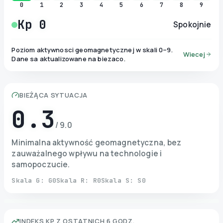
0
1
2
3
4
5
6
7
8
9
Kp
0
Spokojnie
Poziom aktywnosci geomagnetycznej w skali 0–9.
Wiecej
Dane sa aktualizowane na biezaco.
BIEŻĄCA SYTUACJA
0.3
/ 9.0
Minimalna aktywność geomagnetyczna, bez
zauważalnego wpływu na technologie i
samopoczucie.
Skala G
: G
0
Skala R
: R
0
Skala S
: S
0
INDEKS KP Z OSTATNICH
6 GODZ.