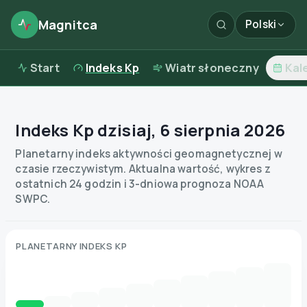
Magnitca
Polski
Start
Indeks Kp
Wiatr słoneczny
Kal
Indeks Kp dzisiaj
,
6 sierpnia 2026
Planetarny indeks aktywności geomagnetycznej w
czasie rzeczywistym. Aktualna wartość, wykres z
ostatnich 24 godzin i 3-dniowa prognoza NOAA
SWPC.
PLANETARNY INDEKS KP