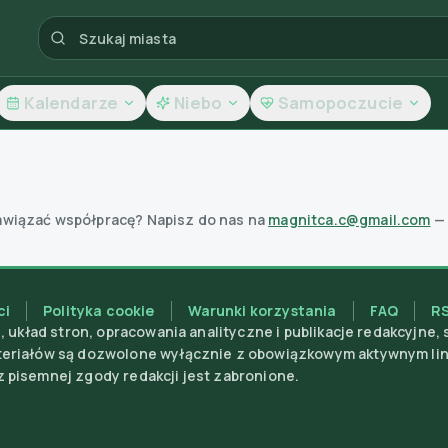
Kalendarze
Niebo
Samopoczucie
awiązać współpracę? Napisz do nas na
magnitca.c@gmail.com
—
ci
Polityka cookie
Warunki korzystania
FAQ
R
i, układ stron, opracowania analityczne i publikacje redakcyjne
ateriałów są dozwolone wyłącznie z obowiązkowym aktywnym li
z pisemnej zgody redakcji jest zabronione.