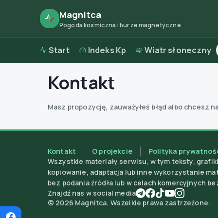
Magnitca
Pogoda kosmiczna i burze magnetyczne
Start
Indeks Kp
Wiatr słoneczny
Kontakt
Masz propozycję, zauważyłeś błąd albo chcesz n
Kontakt
O projekcie
Polityka prywatnoś
Wszystkie materiały serwisu, w tym teksty, grafik
kopiowanie, adaptacja lub inne wykorzystanie m
bez podania źródła lub w celach komercyjnych be
Znajdź nas w social media
©
2026
Magnitca. Wszelkie prawa zastrzeżone.