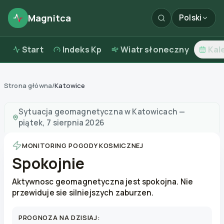
Magnitca
Polski
Start
Indeks Kp
Wiatr słoneczny
Kal
Strona główna
/
Katowice
Burze magnetyczne w
Katowicach
—
pogoda i jakość 
Sytuacja geomagnetyczna w
Katowicach
—
piątek, 7 sierpnia 2026
MONITORING POGODY KOSMICZNEJ
Spokojnie
Aktywnosc geomagnetyczna jest spokojna. Nie
przewiduje sie silniejszych zaburzen.
PROGNOZA NA DZISIAJ: