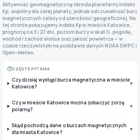
Aktywność geomagnetyczną określa planetarny indeks
Kp, wspólny dla całej planety, jednak odczuwalność burz
magnetycznych zależy od szerokości geograficznej. Na
tej stronie pokazujemy indeks Kp w mieście Katowice,
prognozę na 3 i 27 dni, poziom burzy w skali G, pogodę,
wschód i zachód słońca oraz jakość powietrza — w
czasie rzeczywistym na podstawie danych NOAA SWPC i
Open-Meteo.
CZĘSTE PYTANIA
Czy dzisiaj wystąpi burza magnetyczna w mieście
▾
Katowice?
Czy w mieście Katowice można zobaczyć zorzę
▾
polarną?
Skąd pochodzą dane o burzach magnetycznych
▾
dla miasta Katowice?