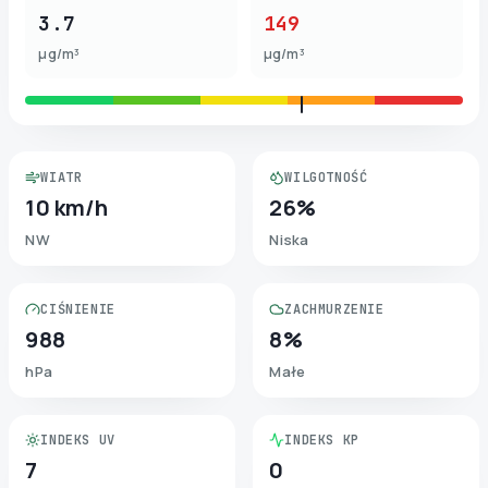
3.7
149
µg/m³
µg/m³
WIATR
WILGOTNOŚĆ
10 km/h
26%
NW
Niska
CIŚNIENIE
ZACHMURZENIE
988
8%
hPa
Małe
INDEKS UV
INDEKS KP
7
0