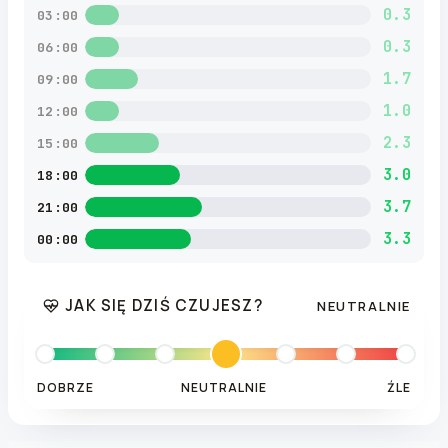
0.3
03:00
0.3
06:00
1.7
09:00
1.0
12:00
2.3
15:00
3.0
18:00
3.7
21:00
3.3
00:00
JAK SIĘ DZIŚ CZUJESZ?
NEUTRALNIE
DOBRZE
NEUTRALNIE
ŹLE