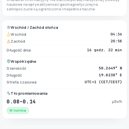
naukowe na wpływ aktywności geomagnetycznej na
samopoczucie są ograniczone i niejednoznaczne.
Wschód / Zachód słońca
Wschód
04:36
Zachód
20:58
Długość dnia
16 godz. 22 min
Współrzędne
Szerokość
50.2649° N
Długość
19.0238° E
Strefa czasowa
UTC+1 (CET/CEST)
Tło promieniowania
0.08–0.14
µSv/h
W normie