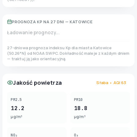
PROGNOZA KP NA 27 DNI —
KATOWICE
Ładowanie prognozy...
27-dniowa prognoza indeksu Kp dla miasta
Katowice
(
50.26
°N)
od NOAA SWPC. Dokładność maleje z każdym dniem
— traktuj ją jako orientacyjną.
Jakość powietrza
Słaba
• AQI
63
PM2.5
PM10
12.2
18.8
µg/m³
µg/m³
NO₂
O₃