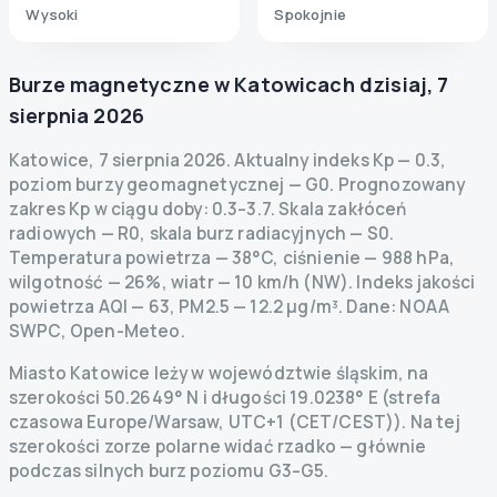
Wysoki
Spokojnie
Burze magnetyczne w
Katowicach
dzisiaj
,
7
sierpnia 2026
Katowice
,
7 sierpnia 2026
.
Aktualny indeks Kp
—
0.3
,
poziom burzy geomagnetycznej
— G
0
.
Prognozowany
zakres Kp w ciągu doby: 0.3–3.7.
Skala zakłóceń
radiowych
— R
0
,
skala burz radiacyjnych
— S
0
.
Temperatura powietrza — 38°C, ciśnienie — 988 hPa,
wilgotność — 26%, wiatr — 10 km/h (NW).
Indeks jakości
powietrza AQI — 63, PM2.5 — 12.2 µg/m³.
Dane
: NOAA
SWPC, Open-Meteo.
Miasto Katowice leży w województwie śląskim, na
szerokości 50.2649° N i długości 19.0238° E (strefa
czasowa Europe/Warsaw, UTC+1 (CET/CEST)). Na tej
szerokości zorze polarne widać rzadko — głównie
podczas silnych burz poziomu G3–G5.