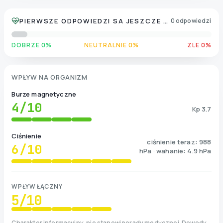
PIERWSZE ODPOWIEDZI SA JESZCZE ZBIERANE
0 odpowiedzi
DOBRZE 0%
NEUTRALNIE 0%
ZLE 0%
WPŁYW NA ORGANIZM
Burze magnetyczne
4
/10
Kp 3.7
Ciśnienie
ciśnienie teraz: 988
6
/10
hPa · wahanie: 4.9 hPa
WPŁYW ŁĄCZNY
5
/10
Charakter informacyjny, nie stanowi porady medycznej. Dowody