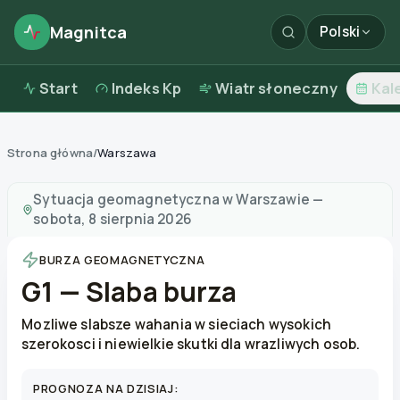
Magnitca
Polski
Start
Indeks Kp
Wiatr słoneczny
Kal
Strona główna
/
Warszawa
Burze magnetyczne w
Warszawie
—
pogoda i jakość p
Sytuacja geomagnetyczna w
Warszawie
—
sobota, 8 sierpnia 2026
BURZA GEOMAGNETYCZNA
G1 — Slaba burza
Mozliwe slabsze wahania w sieciach wysokich
szerokosci i niewielkie skutki dla wrazliwych osob.
PROGNOZA NA DZISIAJ: