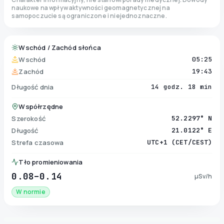
naukowe na wpływ aktywności geomagnetycznej na
samopoczucie są ograniczone i niejednoznaczne.
Wschód / Zachód słońca
Wschód
05:25
Zachód
19:43
Długość dnia
14 godz. 18 min
Współrzędne
Szerokość
52.2297° N
Długość
21.0122° E
Strefa czasowa
UTC+1 (CET/CEST)
Tło promieniowania
0.08–0.14
µSv/h
W normie