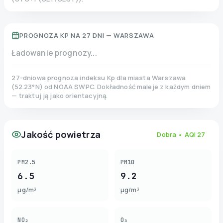
PROGNOZA KP NA 27 DNI —
WARSZAWA
Ładowanie prognozy...
27-dniowa prognoza indeksu Kp dla miasta
Warszawa
(
52.23
°N)
od NOAA SWPC. Dokładność maleje z każdym dniem
— traktuj ją jako orientacyjną.
Jakość powietrza
Dobra
• AQI
27
PM2.5
PM10
6.5
9.2
µg/m³
µg/m³
NO₂
O₃