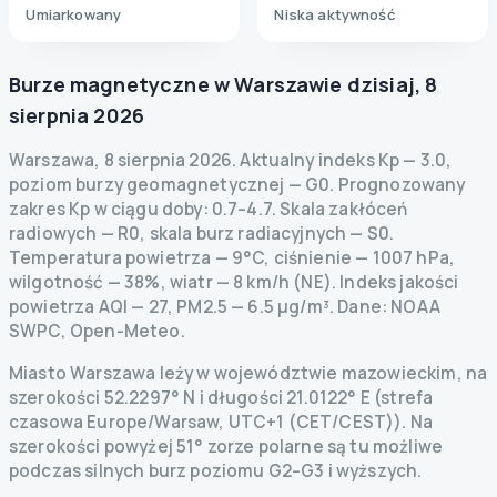
Umiarkowany
Niska aktywność
Burze magnetyczne w
Warszawie
dzisiaj
,
8
sierpnia 2026
Warszawa
,
8 sierpnia 2026
.
Aktualny indeks Kp
—
3.0
,
poziom burzy geomagnetycznej
— G
0
.
Prognozowany
zakres Kp w ciągu doby: 0.7–4.7.
Skala zakłóceń
radiowych
— R
0
,
skala burz radiacyjnych
— S
0
.
Temperatura powietrza — 9°C, ciśnienie — 1007 hPa,
wilgotność — 38%, wiatr — 8 km/h (NE).
Indeks jakości
powietrza AQI — 27, PM2.5 — 6.5 µg/m³.
Dane
: NOAA
SWPC, Open-Meteo.
Miasto Warszawa leży w województwie mazowieckim, na
szerokości 52.2297° N i długości 21.0122° E (strefa
czasowa Europe/Warsaw, UTC+1 (CET/CEST)). Na
szerokości powyżej 51° zorze polarne są tu możliwe
podczas silnych burz poziomu G2–G3 i wyższych.