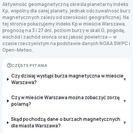
Aktywność geomagnetyczną określa planetarny indeks
Kp, wspólny dla całej planety, jednak odczuwalność burz
magnetycznych zależy od szerokości geograficznej. Na
tej stronie pokazujemy indeks Kp w mieście Warszawa,
prognozę na 3 i 27 dni, poziom burzy w skali G, pogodę,
wschód i zachód słońca oraz jakość powietrza — w
czasie rzeczywistym na podstawie danych NOAA SWPC i
Open-Meteo.
CZĘSTE PYTANIA
Czy dzisiaj wystąpi burza magnetyczna w mieście
▾
Warszawa?
Czy w mieście Warszawa można zobaczyć zorzę
▾
polarną?
Skąd pochodzą dane o burzach magnetycznych
▾
dla miasta Warszawa?