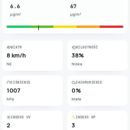
6.6
67
µg/m³
µg/m³
WIATR
WILGOTNOŚĆ
8 km/h
38%
NE
Niska
CIŚNIENIE
ZACHMURZENIE
1007
0%
hPa
Małe
INDEKS UV
INDEKS KP
2
3