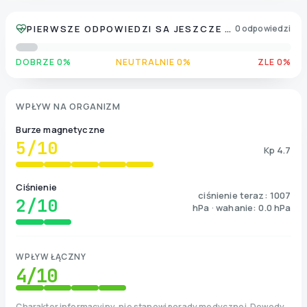
PIERWSZE ODPOWIEDZI SA JESZCZE ZBIERANE
0 odpowiedzi
DOBRZE 0%
NEUTRALNIE 0%
ZLE 0%
WPŁYW NA ORGANIZM
Burze magnetyczne
5
/10
Kp 4.7
Ciśnienie
ciśnienie teraz: 1007
2
/10
hPa · wahanie: 0.0 hPa
WPŁYW ŁĄCZNY
4
/10
Charakter informacyjny, nie stanowi porady medycznej. Dowody