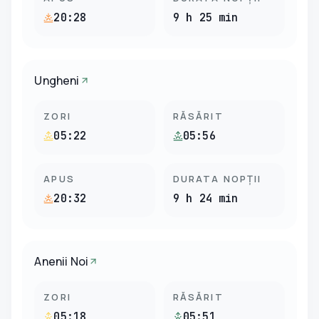
20:28
9 h 25 min
Ungheni
ZORI
RĂSĂRIT
05:22
05:56
APUS
DURATA NOPȚII
20:32
9 h 24 min
Anenii Noi
ZORI
RĂSĂRIT
05:18
05:51