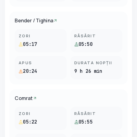
Bender / Tighina
ZORI
RĂSĂRIT
05:17
05:50
APUS
DURATA NOPȚII
20:24
9 h 26 min
Comrat
ZORI
RĂSĂRIT
05:22
05:55