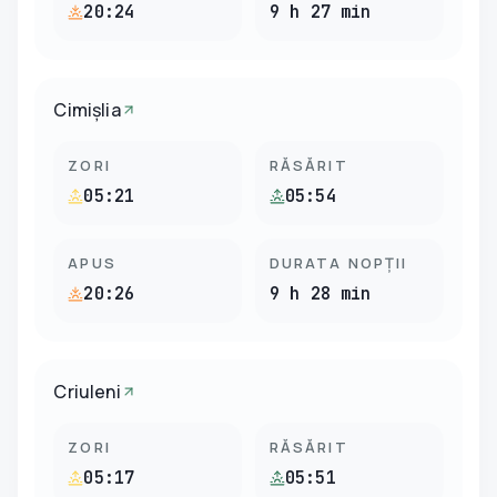
20:24
9 h 27 min
Cimișlia
ZORI
RĂSĂRIT
05:21
05:54
APUS
DURATA NOPȚII
20:26
9 h 28 min
Criuleni
ZORI
RĂSĂRIT
05:17
05:51