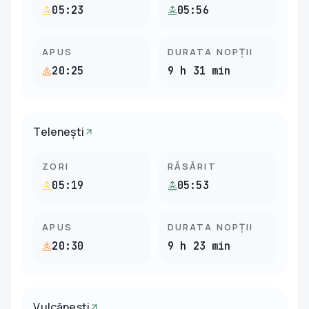
05:23
05:56
APUS
DURATA NOPȚII
20:25
9 h 31 min
Telenești
ZORI
RĂSĂRIT
05:19
05:53
APUS
DURATA NOPȚII
20:30
9 h 23 min
Vulcănești