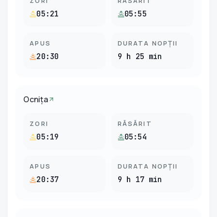
ZORI
RĂSĂRIT
05:21
05:55
APUS
DURATA NOPȚII
20:30
9 h 25 min
Ocnița
ZORI
RĂSĂRIT
05:19
05:54
APUS
DURATA NOPȚII
20:37
9 h 17 min