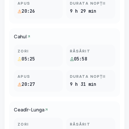
APUS
DURATA NOPȚII
20:26
9 h 29 min
Cahul
ZORI
RĂSĂRIT
05:25
05:58
APUS
DURATA NOPȚII
20:27
9 h 31 min
Ceadîr-Lunga
ZORI
RĂSĂRIT