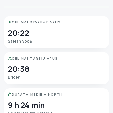
CEL MAI DEVREME APUS
20:22
Ștefan Vodă
CEL MAI TÂRZIU APUS
20:38
Briceni
DURATA MEDIE A NOPȚII
9 h 24 min