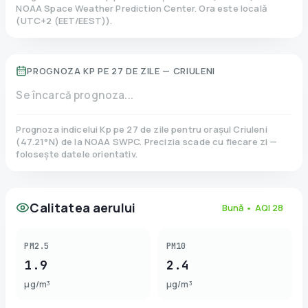
NOAA Space Weather Prediction Center. Ora este locală
(
UTC+2 (EET/EEST)
).
PROGNOZA KP PE 27 DE ZILE —
CRIULENI
Se încarcă prognoza...
Prognoza indicelui Kp pe 27 de zile pentru orașul
Criuleni
(
47.21
°N)
de la NOAA SWPC. Precizia scade cu fiecare zi —
folosește datele orientativ.
Calitatea aerului
Bună
• AQI
28
PM2.5
PM10
1.9
2.4
µg/m³
µg/m³