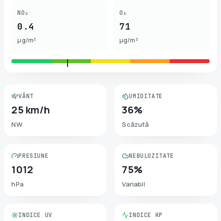
NO₂
O₃
0.4
71
µg/m³
µg/m³
VÂNT
UMIDITATE
25 km/h
36%
NW
Scăzută
PRESIUNE
NEBULOZITATE
1012
75%
hPa
Variabil
INDICE UV
INDICE KP