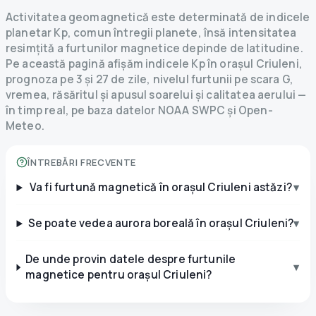
Activitatea geomagnetică este determinată de indicele
planetar Kp, comun întregii planete, însă intensitatea
resimțită a furtunilor magnetice depinde de latitudine.
Pe această pagină afișăm indicele Kp în orașul Criuleni,
prognoza pe 3 și 27 de zile, nivelul furtunii pe scara G,
vremea, răsăritul și apusul soarelui și calitatea aerului —
în timp real, pe baza datelor NOAA SWPC și Open-
Meteo.
ÎNTREBĂRI FRECVENTE
Va fi furtună magnetică în orașul Criuleni astăzi?
▾
Se poate vedea aurora boreală în orașul Criuleni?
▾
De unde provin datele despre furtunile
▾
magnetice pentru orașul Criuleni?