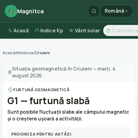
Magnitca
Română
Acasă
Indice Kp
Vânt solar
Calendar
Acasă
/
Moldova
/
Criuleni
Furtuni magnetice în
Criuleni
—
vreme și calitatea aerul
Situația geomagnetică în
Criuleni
—
marți, 4
august 2026
FURTUNĂ GEOMAGNETICĂ
G1 — furtună slabă
Sunt posibile fluctuații slabe ale câmpului magnetic
și o creștere ușoară a activității.
PROGNOZA PENTRU ASTĂZI: