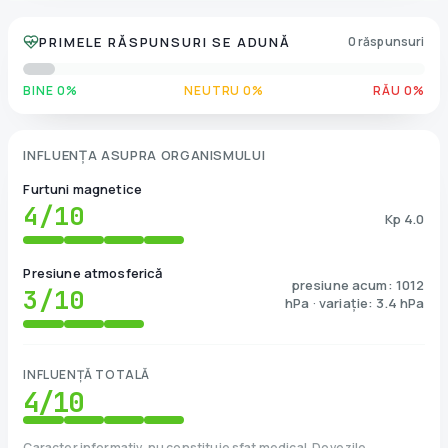
PRIMELE RĂSPUNSURI SE ADUNĂ
0 răspunsuri
BINE 0%
NEUTRU 0%
RĂU 0%
INFLUENȚA ASUPRA ORGANISMULUI
Furtuni magnetice
4
/10
Kp 4.0
Presiune atmosferică
presiune acum: 1012
3
/10
hPa · variație: 3.4 hPa
INFLUENȚĂ TOTALĂ
4
/10
Caracter informativ, nu constituie sfat medical. Dovezile