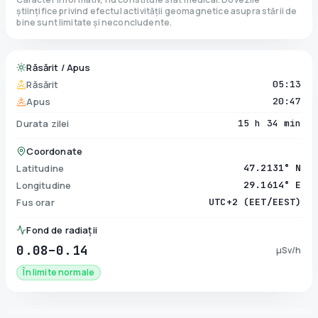
științifice privind efectul activității geomagnetice asupra stării de
bine sunt limitate și neconcludente.
Răsărit / Apus
Răsărit
05:13
Apus
20:47
Durata zilei
15 h 34 min
Coordonate
Latitudine
47.2131° N
Longitudine
29.1614° E
Fus orar
UTC+2 (EET/EEST)
Fond de radiații
0.08–0.14
µSv/h
În limite normale