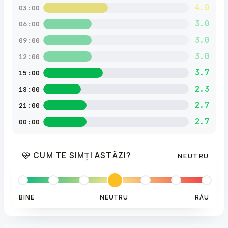
4.0
03:00
3.0
06:00
3.0
09:00
3.0
12:00
3.7
15:00
2.3
18:00
2.7
21:00
2.7
00:00
CUM TE SIMȚI ASTĂZI?
NEUTRU
BINE
NEUTRU
RĂU