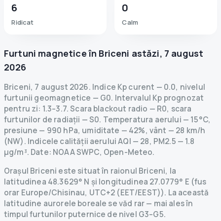
6
0
Ridicat
Calm
Furtuni magnetice în
Briceni
astăzi
,
7 august
2026
Briceni
,
7 august 2026
.
Indice Kp curent
—
0.0
,
nivelul
furtunii geomagnetice
— G
0
.
Intervalul Kp prognozat
pentru zi: 1.3–3.7.
Scara blackout radio
— R
0
,
scara
furtunilor de radiații
— S
0
.
Temperatura aerului — 15°C,
presiune — 990 hPa, umiditate — 42%, vânt — 28 km/h
(NW).
Indicele calității aerului AQI — 28, PM2.5 — 1.8
µg/m³.
Date
: NOAA SWPC, Open-Meteo.
Orașul Briceni este situat în raionul Briceni, la
latitudinea 48.3629° N și longitudinea 27.0779° E (fus
orar Europe/Chisinau, UTC+2 (EET/EEST)). La această
latitudine aurorele boreale se văd rar — mai ales în
timpul furtunilor puternice de nivel G3–G5.