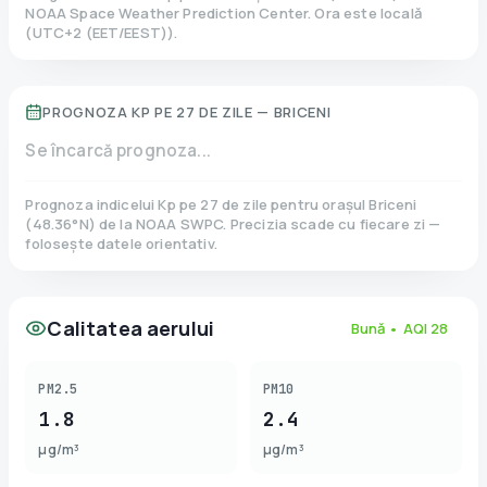
NOAA Space Weather Prediction Center. Ora este locală
(
UTC+2 (EET/EEST)
).
PROGNOZA KP PE 27 DE ZILE —
BRICENI
Se încarcă prognoza...
Prognoza indicelui Kp pe 27 de zile pentru orașul
Briceni
(
48.36
°N)
de la NOAA SWPC. Precizia scade cu fiecare zi —
folosește datele orientativ.
Calitatea aerului
Bună
• AQI
28
PM2.5
PM10
1.8
2.4
µg/m³
µg/m³