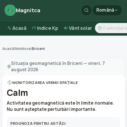
Magnitca
Română
Acasă
Indice Kp
Vânt solar
Calendar
Acasă
/
Moldova
/
Briceni
Furtuni magnetice în
Briceni
—
vreme și calitatea aerulu
Situația geomagnetică în
Briceni
—
vineri, 7
august 2026
MONITORIZAREA VREMII SPAȚIALE
Calm
Activitatea geomagnetică este în limite normale.
Nu sunt așteptate perturbări importante.
PROGNOZA PENTRU ASTĂZI: