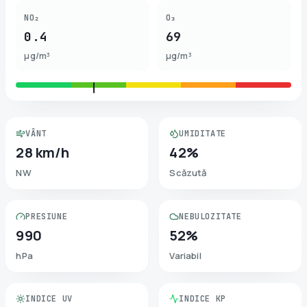
NO₂
O₃
0.4
69
µg/m³
µg/m³
VÂNT
UMIDITATE
28 km/h
42%
NW
Scăzută
PRESIUNE
NEBULOZITATE
990
52%
hPa
Variabil
INDICE UV
INDICE KP