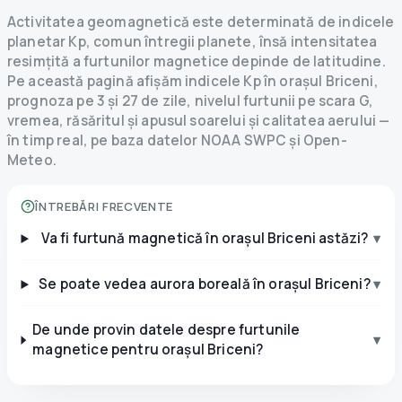
Activitatea geomagnetică este determinată de indicele
planetar Kp, comun întregii planete, însă intensitatea
resimțită a furtunilor magnetice depinde de latitudine.
Pe această pagină afișăm indicele Kp în orașul Briceni,
prognoza pe 3 și 27 de zile, nivelul furtunii pe scara G,
vremea, răsăritul și apusul soarelui și calitatea aerului —
în timp real, pe baza datelor NOAA SWPC și Open-
Meteo.
ÎNTREBĂRI FRECVENTE
Va fi furtună magnetică în orașul Briceni astăzi?
▾
Se poate vedea aurora boreală în orașul Briceni?
▾
De unde provin datele despre furtunile
▾
magnetice pentru orașul Briceni?