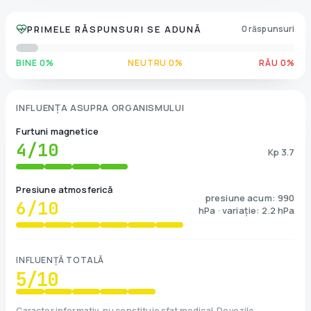
PRIMELE RĂSPUNSURI SE ADUNĂ
0 răspunsuri
BINE 0%
NEUTRU 0%
RĂU 0%
INFLUENȚA ASUPRA ORGANISMULUI
Furtuni magnetice
4
/10
Kp 3.7
Presiune atmosferică
presiune acum: 990
6
/10
hPa · variație: 2.2 hPa
INFLUENȚĂ TOTALĂ
5
/10
Caracter informativ, nu constituie sfat medical. Dovezile