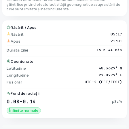
științifice privind efectul activității geomagnetice asupra stării de
bine sunt limitate și neconcludente.
Răsărit / Apus
Răsărit
05:17
Apus
21:01
Durata zilei
15 h 44 min
Coordonate
Latitudine
48.3629° N
Longitudine
27.0779° E
Fus orar
UTC+2 (EET/EEST)
Fond de radiații
0.08–0.14
µSv/h
În limite normale