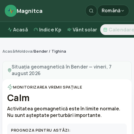
Magnitca
Română
Acasă
Indice Kp
Vânt solar
Calendar
Acasă
/
Moldova
/
Bender / Tighina
Furtuni magnetice în
Bender
—
vreme și calitatea aerul
Situația geomagnetică în
Bender
—
vineri, 7
august 2026
MONITORIZAREA VREMII SPAȚIALE
Calm
Activitatea geomagnetică este în limite normale.
Nu sunt așteptate perturbări importante.
PROGNOZA PENTRU ASTĂZI: