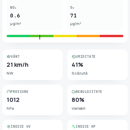
NO₂
O₃
0.6
71
µg/m³
µg/m³
VÂNT
UMIDITATE
21 km/h
41%
NW
Scăzută
PRESIUNE
NEBULOZITATE
1012
80%
hPa
Variabil
INDICE UV
INDICE KP