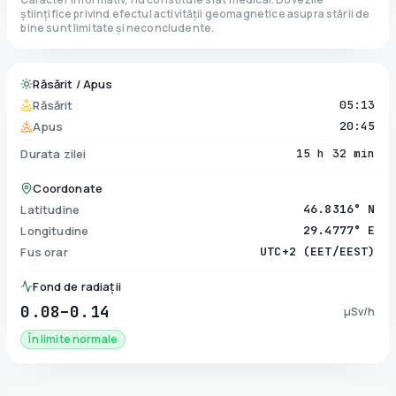
științifice privind efectul activității geomagnetice asupra stării de
bine sunt limitate și neconcludente.
Răsărit / Apus
Răsărit
05:13
Apus
20:45
Durata zilei
15 h 32 min
Coordonate
Latitudine
46.8316° N
Longitudine
29.4777° E
Fus orar
UTC+2 (EET/EEST)
Fond de radiații
0.08–0.14
µSv/h
În limite normale