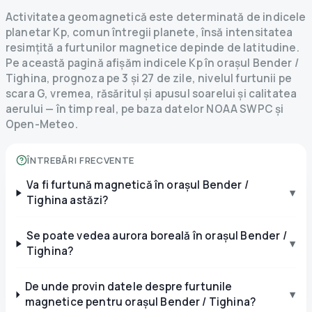
Activitatea geomagnetică este determinată de indicele
planetar Kp, comun întregii planete, însă intensitatea
resimțită a furtunilor magnetice depinde de latitudine.
Pe această pagină afișăm indicele Kp în orașul Bender /
Tighina, prognoza pe 3 și 27 de zile, nivelul furtunii pe
scara G, vremea, răsăritul și apusul soarelui și calitatea
aerului — în timp real, pe baza datelor NOAA SWPC și
Open-Meteo.
ÎNTREBĂRI FRECVENTE
Va fi furtună magnetică în orașul Bender /
▾
Tighina astăzi?
Se poate vedea aurora boreală în orașul Bender /
▾
Tighina?
De unde provin datele despre furtunile
▾
magnetice pentru orașul Bender / Tighina?