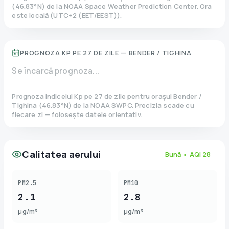
(
46.83
°N)
de la NOAA Space Weather Prediction Center. Ora
este locală
(
UTC+2 (EET/EEST)
).
PROGNOZA KP PE 27 DE ZILE —
BENDER / TIGHINA
Se încarcă prognoza...
Prognoza indicelui Kp pe 27 de zile pentru orașul
Bender /
Tighina
(
46.83
°N)
de la NOAA SWPC. Precizia scade cu
fiecare zi — folosește datele orientativ.
Calitatea aerului
Bună
• AQI
28
PM2.5
PM10
2.1
2.8
µg/m³
µg/m³