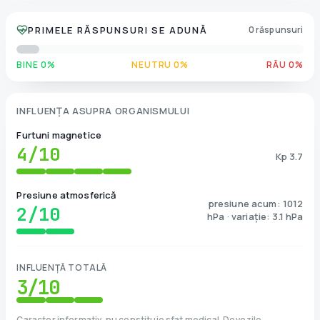
PRIMELE RĂSPUNSURI SE ADUNĂ
0 răspunsuri
BINE 0%
NEUTRU 0%
RĂU 0%
INFLUENȚA ASUPRA ORGANISMULUI
Furtuni magnetice
4
/10
Kp 3.7
Presiune atmosferică
presiune acum: 1012
2
/10
hPa · variație: 3.1 hPa
INFLUENȚĂ TOTALĂ
3
/10
Caracter informativ, nu constituie sfat medical. Dovezile