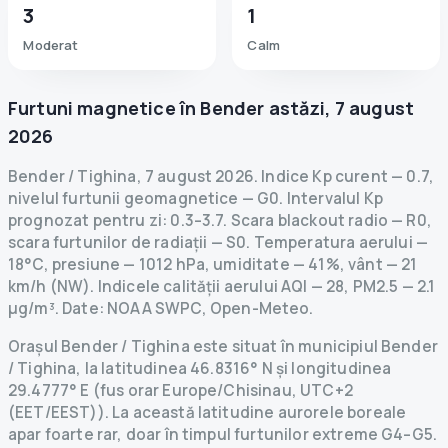
3
1
Moderat
Calm
Furtuni magnetice în
Bender
astăzi
,
7 august
2026
Bender / Tighina
,
7 august 2026
.
Indice Kp curent
—
0.7
,
nivelul furtunii geomagnetice
— G
0
.
Intervalul Kp
prognozat pentru zi: 0.3–3.7.
Scara blackout radio
— R
0
,
scara furtunilor de radiații
— S
0
.
Temperatura aerului —
18°C, presiune — 1012 hPa, umiditate — 41%, vânt — 21
km/h (NW).
Indicele calității aerului AQI — 28, PM2.5 — 2.1
µg/m³.
Date
: NOAA SWPC, Open-Meteo.
Orașul Bender / Tighina este situat în municipiul Bender
/ Tighina, la latitudinea 46.8316° N și longitudinea
29.4777° E (fus orar Europe/Chisinau, UTC+2
(EET/EEST)). La această latitudine aurorele boreale
apar foarte rar, doar în timpul furtunilor extreme G4–G5.