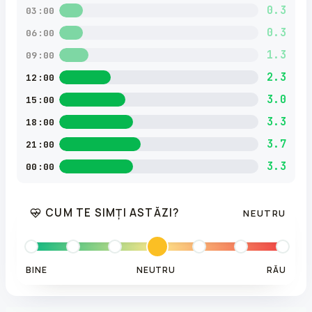
0.3
03:00
0.3
06:00
1.3
09:00
2.3
12:00
3.0
15:00
3.3
18:00
3.7
21:00
3.3
00:00
CUM TE SIMȚI ASTĂZI?
NEUTRU
BINE
NEUTRU
RĂU