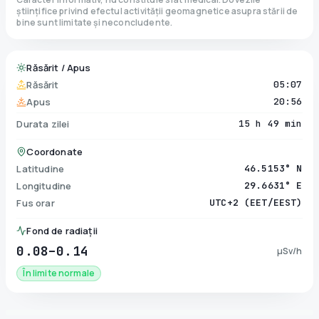
științifice privind efectul activității geomagnetice asupra stării de
bine sunt limitate și neconcludente.
Răsărit / Apus
Răsărit
05:07
Apus
20:56
Durata zilei
15 h 49 min
Coordonate
Latitudine
46.5153° N
Longitudine
29.6631° E
Fus orar
UTC+2 (EET/EEST)
Fond de radiații
0.08–0.14
µSv/h
În limite normale