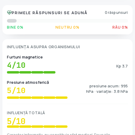
PRIMELE RĂSPUNSURI SE ADUNĂ
0 răspunsuri
BINE 0%
NEUTRU 0%
RĂU 0%
INFLUENȚA ASUPRA ORGANISMULUI
Furtuni magnetice
4
/10
Kp 3.7
Presiune atmosferică
presiune acum: 995
5
/10
hPa · variație: 3.8 hPa
INFLUENȚĂ TOTALĂ
5
/10
Caracter informativ, nu constituie sfat medical. Dovezile