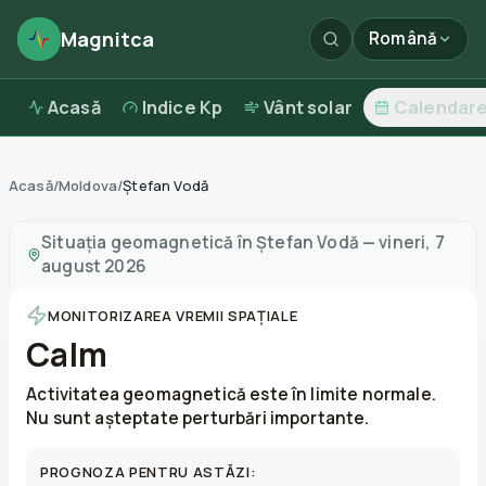
Magnitca
Română
Acasă
Indice Kp
Vânt solar
Calendar
Acasă
/
Moldova
/
Ștefan Vodă
Furtuni magnetice în
Ștefan Vodă
—
vreme și calitatea 
Situația geomagnetică în
Ștefan Vodă
—
vineri, 7
august 2026
MONITORIZAREA VREMII SPAȚIALE
Calm
Activitatea geomagnetică este în limite normale.
Nu sunt așteptate perturbări importante.
PROGNOZA PENTRU ASTĂZI: