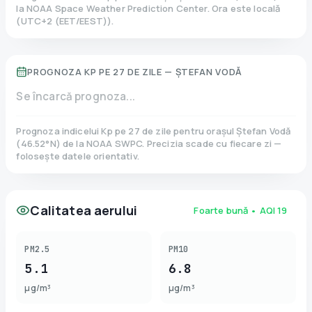
la NOAA Space Weather Prediction Center. Ora este locală
(
UTC+2 (EET/EEST)
).
PROGNOZA KP PE 27 DE ZILE —
ȘTEFAN VODĂ
Se încarcă prognoza...
Prognoza indicelui Kp pe 27 de zile pentru orașul
Ștefan Vodă
(
46.52
°N)
de la NOAA SWPC. Precizia scade cu fiecare zi —
folosește datele orientativ.
Calitatea aerului
Foarte bună
• AQI
19
PM2.5
PM10
5.1
6.8
µg/m³
µg/m³