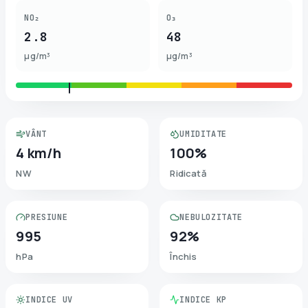
NO₂
O₃
2.8
48
µg/m³
µg/m³
VÂNT
UMIDITATE
4 km/h
100%
NW
Ridicată
PRESIUNE
NEBULOZITATE
995
92%
hPa
Închis
INDICE UV
INDICE KP