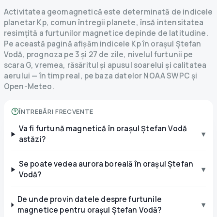
Activitatea geomagnetică este determinată de indicele
planetar Kp, comun întregii planete, însă intensitatea
resimțită a furtunilor magnetice depinde de latitudine.
Pe această pagină afișăm indicele Kp în orașul Ștefan
Vodă, prognoza pe 3 și 27 de zile, nivelul furtunii pe
scara G, vremea, răsăritul și apusul soarelui și calitatea
aerului — în timp real, pe baza datelor NOAA SWPC și
Open-Meteo.
ÎNTREBĂRI FRECVENTE
Va fi furtună magnetică în orașul Ștefan Vodă
▾
astăzi?
Se poate vedea aurora boreală în orașul Ștefan
▾
Vodă?
De unde provin datele despre furtunile
▾
magnetice pentru orașul Ștefan Vodă?