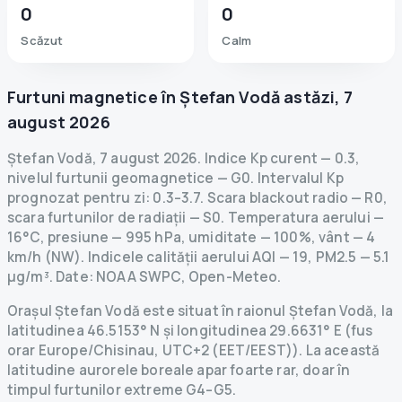
0
0
Scăzut
Calm
Furtuni magnetice în
Ștefan Vodă
astăzi
,
7
august 2026
Ștefan Vodă
,
7 august 2026
.
Indice Kp curent
—
0.3
,
nivelul furtunii geomagnetice
— G
0
.
Intervalul Kp
prognozat pentru zi: 0.3–3.7.
Scara blackout radio
— R
0
,
scara furtunilor de radiații
— S
0
.
Temperatura aerului —
16°C, presiune — 995 hPa, umiditate — 100%, vânt — 4
km/h (NW).
Indicele calității aerului AQI — 19, PM2.5 — 5.1
µg/m³.
Date
: NOAA SWPC, Open-Meteo.
Orașul Ștefan Vodă este situat în raionul Ștefan Vodă, la
latitudinea 46.5153° N și longitudinea 29.6631° E (fus
orar Europe/Chisinau, UTC+2 (EET/EEST)). La această
latitudine aurorele boreale apar foarte rar, doar în
timpul furtunilor extreme G4–G5.