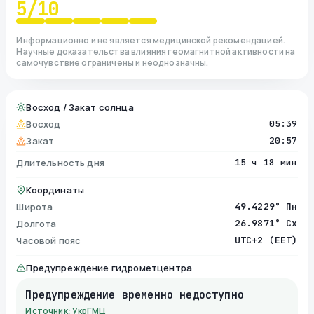
5
/10
Информационно и не является медицинской рекомендацией.
Научные доказательства влияния геомагнитной активности на
самочувствие ограничены и неоднозначны.
Восход / Закат солнца
Восход
05:39
Закат
20:57
Длительность дня
15 ч 18 мин
Координаты
Широта
49.4229° Пн
Долгота
26.9871° Сх
Часовой пояс
UTC+2 (EET)
Предупреждение гидрометцентра
Предупреждение временно недоступно
Источник: УкрГМЦ