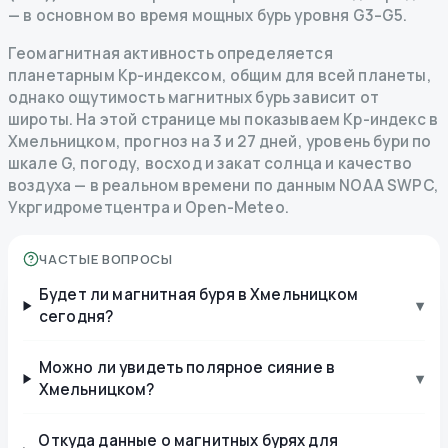
— в основном во время мощных бурь уровня G3–G5.
Геомагнитная активность определяется
планетарным Kp-индексом, общим для всей планеты,
однако ощутимость магнитных бурь зависит от
широты. На этой странице мы показываем Kp-индекс в
Хмельницком, прогноз на 3 и 27 дней, уровень бури по
шкале G, погоду, восход и закат солнца и качество
воздуха — в реальном времени по данным NOAA SWPC,
Укргидрометцентра и Open-Meteo.
ЧАСТЫЕ ВОПРОСЫ
Будет ли магнитная буря в Хмельницком
▾
сегодня?
Можно ли увидеть полярное сияние в
▾
Хмельницком?
Откуда данные о магнитных бурях для