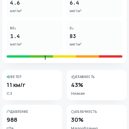
4.6
6.4
мкг/м³
мкг/м³
NO₂
O₃
1.4
83
мкг/м³
мкг/м³
ВЕТЕР
ВЛАЖНОСТЬ
11 км/г
43%
СЗ
Низкая
ДАВЛЕНИЕ
ОБЛАЧНОСТЬ
988
30%
гПа
Малооблачно