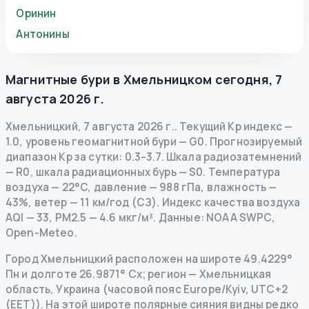
Оринин
Антонины
Магнитные бури в
Хмельницком
сегодня
,
7
августа 2026 г.
Хмельницкий
,
7 августа 2026 г.
.
Текущий Kp индекс
—
1.0
,
уровень геомагнитной бури
— G
0
.
Прогнозируемый
диапазон Kp за сутки: 0.3–3.7.
Шкала радиозатемнений
— R
0
,
шкала радиационных бурь
— S
0
.
Температура
воздуха — 22°C, давление — 988 гПа, влажность —
43%, ветер — 11 км/год (СЗ).
Индекс качества воздуха
AQI — 33, PM2.5 — 4.6 мкг/м³.
Данные
: NOAA SWPC,
Open-Meteo.
Город Хмельницкий расположен на широте 49.4229°
Пн и долготе 26.9871° Сх; регион — Хмельницкая
область, Украина (часовой пояс Europe/Kyiv, UTC+2
(EET)). На этой широте полярные сияния видны редко