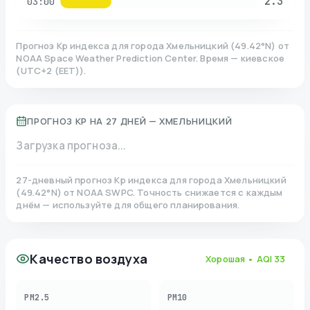
2.3
03:00
Прогноз Kp индекса для города
Хмельницкий
(
49.42
°N)
от
NOAA Space Weather Prediction Center. Время — киевское
(
UTC+2 (EET)
).
ПРОГНОЗ KP НА 27 ДНЕЙ —
ХМЕЛЬНИЦКИЙ
Загрузка прогноза...
27-дневный прогноз Kp индекса для города
Хмельницкий
(
49.42
°N)
от NOAA SWPC. Точность снижается с каждым
днём — используйте для общего планирования.
Качество воздуха
Хорошая
• AQI
33
PM2.5
PM10