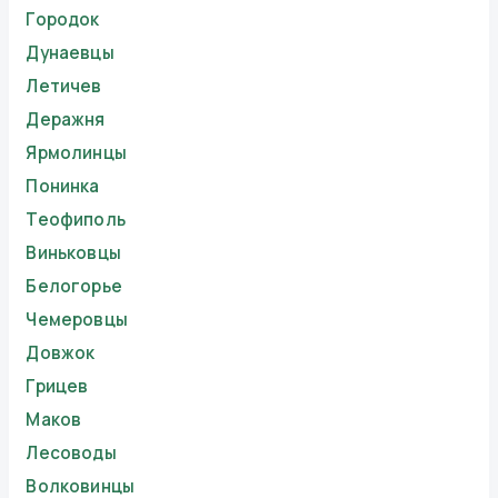
Городок
Дунаевцы
Летичев
Деражня
Ярмолинцы
Понинка
Теофиполь
Виньковцы
Белогорье
Чемеровцы
Довжок
Грицев
Маков
Лесоводы
Волковинцы