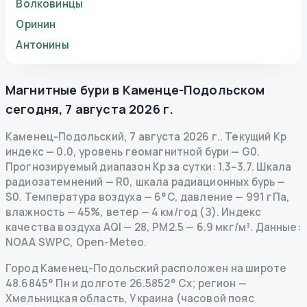
Волковинцы
Оринин
Антонины
Магнитные бури в
Каменце-Подольском
сегодня
,
7 августа 2026 г.
Каменец-Подольский
,
7 августа 2026 г.
.
Текущий Kp
индекс
—
0.0
,
уровень геомагнитной бури
— G
0
.
Прогнозируемый диапазон Kp за сутки: 1.3–3.7.
Шкала
радиозатемнений
— R
0
,
шкала радиационных бурь
—
S
0
.
Температура воздуха — 6°C, давление — 991 гПа,
влажность — 45%, ветер — 4 км/год (З).
Индекс
качества воздуха AQI — 28, PM2.5 — 6.9 мкг/м³.
Данные
:
NOAA SWPC, Open-Meteo.
Город Каменец-Подольский расположен на широте
48.6845° Пн и долготе 26.5852° Сх; регион —
Хмельницкая область, Украина (часовой пояс