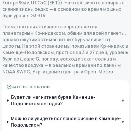
Europe/Kyiv, UTC+2 (EET)). На этой широте полярные
сияния видны редко — в основном во время мощных
бурь уровня G3–G5.
Геомагнитная активность определяется
планетарным Kp-индексом, общим для всей планеты,
однако ощутимость магнитных бурь зависит от
широты. На этой странице мы показываем Kp-индекс в
Каменце-Подольском, прогноз на 3 и 27 дней, уровень
бури по шкале G, погоду, восход и закат солнца и
качество воздуха — в реальном времени по данным
NOAA SWPC, Укргидрометцентра и Open-Meteo.
ЧАСТЫЕ ВОПРОСЫ
Будет ли магнитная буря в Каменце-
▾
Подольском сегодня?
Можно ли увидеть полярное сияние в Каменце-
▾
Подольском?