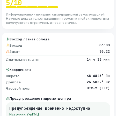
5
/10
Информационно и не является медицинской рекомендацией.
Научные доказательства влияния геомагнитной активности на
самочувствие ограничены и неоднозначны.
Восход / Закат солнца
Восход
06:00
Закат
20:22
Длительность дня
14 ч 22 мин
Координаты
Широта
48.6845° Пн
Долгота
26.5852° Сх
Часовой пояс
UTC+2 (EET)
Предупреждение гидрометцентра
Предупреждение временно недоступно
Источник: УкрГМЦ