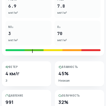
6.9
7.8
мкг/м³
мкг/м³
NO₂
O₃
3
70
мкг/м³
мкг/м³
ВЕТЕР
ВЛАЖНОСТЬ
4 км/г
45%
З
Низкая
ДАВЛЕНИЕ
ОБЛАЧНОСТЬ
991
32%