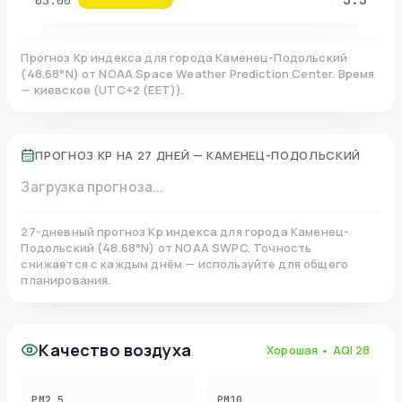
03:00
Прогноз Kp индекса для города
Каменец-Подольский
(
48.68
°N)
от NOAA Space Weather Prediction Center. Время
— киевское
(
UTC+2 (EET)
).
ПРОГНОЗ KP НА 27 ДНЕЙ —
КАМЕНЕЦ-ПОДОЛЬСКИЙ
Загрузка прогноза...
27-дневный прогноз Kp индекса для города
Каменец-
Подольский
(
48.68
°N)
от NOAA SWPC. Точность
снижается с каждым днём — используйте для общего
планирования.
Качество воздуха
Хорошая
• AQI
28
PM2.5
PM10