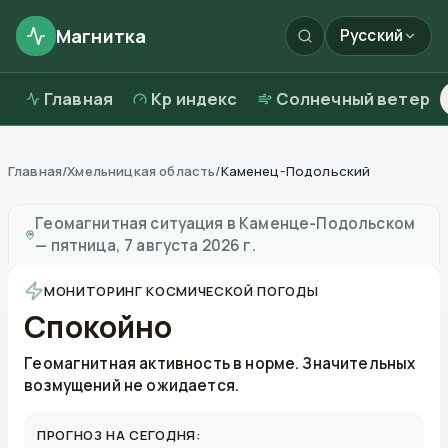
Магнитка
Русский
Главная
Kp индекс
Солнечный ветер
Главная
/
Хмельницкая область
/
Каменец-Подольский
Магнитные бури в
Каменце-Подольском
—
погода и
Геомагнитная ситуация в
Каменце-Подольском
—
пятница, 7 августа 2026 г.
МОНИТОРИНГ КОСМИЧЕСКОЙ ПОГОДЫ
Спокойно
Геомагнитная активность в норме. Значительных
возмущений не ожидается.
ПРОГНОЗ НА СЕГОДНЯ: