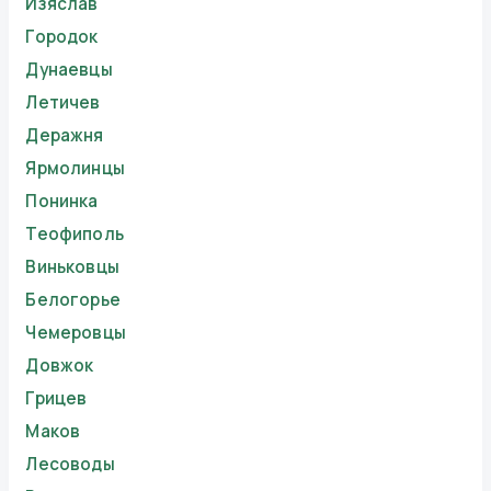
Изяслав
Городок
Дунаевцы
Летичев
Деражня
Ярмолинцы
Понинка
Теофиполь
Виньковцы
Белогорье
Чемеровцы
Довжок
Грицев
Маков
Лесоводы