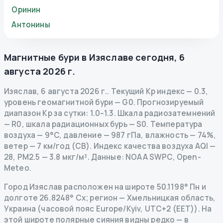
Оринин
Антонины
Магнитные бури в
Изяславе
сегодня
,
6
августа 2026 г.
Изяслав
,
6 августа 2026 г.
.
Текущий Kp индекс
—
0.3
,
уровень геомагнитной бури
— G
0
.
Прогнозируемый
диапазон Kp за сутки: 1.0–1.3.
Шкала радиозатемнений
— R
0
,
шкала радиационных бурь
— S
0
.
Температура
воздуха — 9°C, давление — 987 гПа, влажность — 74%,
ветер — 7 км/год (СВ).
Индекс качества воздуха AQI —
28, PM2.5 — 3.8 мкг/м³.
Данные
: NOAA SWPC, Open-
Meteo.
Город Изяслав расположен на широте 50.1198° Пн и
долготе 26.8248° Сх; регион — Хмельницкая область,
Украина (часовой пояс Europe/Kyiv, UTC+2 (EET)). На
этой широте полярные сияния видны редко — в