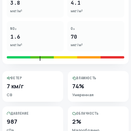
3.8
4.1
мкг/м³
мкг/м³
NO₂
O₃
1.6
70
мкг/м³
мкг/м³
ВЕТЕР
ВЛАЖНОСТЬ
7 км/г
74%
СВ
Умеренная
ДАВЛЕНИЕ
ОБЛАЧНОСТЬ
987
2%
гПа
Малооблачно