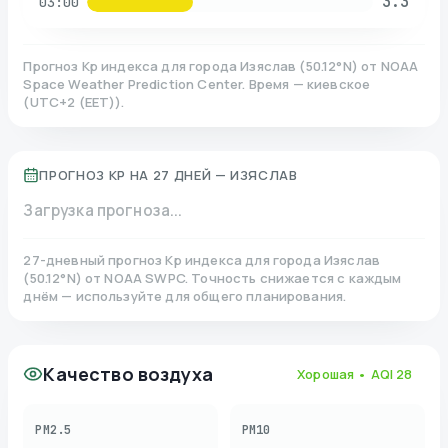
3.3
03:00
Прогноз Kp индекса для города
Изяслав
(
50.12
°N)
от NOAA
Space Weather Prediction Center. Время — киевское
(
UTC+2 (EET)
).
ПРОГНОЗ KP НА 27 ДНЕЙ —
ИЗЯСЛАВ
Загрузка прогноза...
27-дневный прогноз Kp индекса для города
Изяслав
(
50.12
°N)
от NOAA SWPC. Точность снижается с каждым
днём — используйте для общего планирования.
Качество воздуха
Хорошая
• AQI
28
PM2.5
PM10