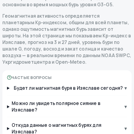
основном во время мощных бурь уровня G3–G5.
Геомагнитная активность определяется
планетарным Kp-индексом, общим для всей планеты,
однако ощутимость магнитных бурь зависит от
широты. На этой странице мы показываем Kp-индекс в
Изяславе, прогноз на 3 и 27 дней, уровень бури по
шкале G, погоду, восход и закат солнца и качество
воздуха — в реальном времени по данным NOAA SWPC,
Укргидрометцентра и Open-Meteo.
ЧАСТЫЕ ВОПРОСЫ
Будет ли магнитная буря в Изяславе сегодня?
▾
Можно ли увидеть полярное сияние в
▾
Изяславе?
Откуда данные о магнитных бурях для
▾
Изяслава?