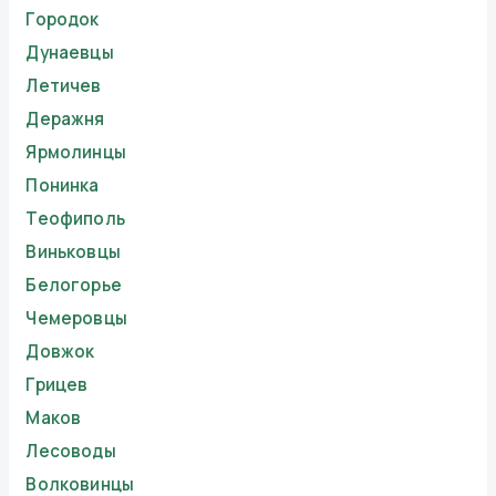
Городок
Дунаевцы
Летичев
Деражня
Ярмолинцы
Понинка
Теофиполь
Виньковцы
Белогорье
Чемеровцы
Довжок
Грицев
Маков
Лесоводы
Волковинцы