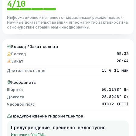
4
/10
Информационно и не является медицинской рекомендацией.
Научные доказательства влияния геомагнитной активности на
самочувствие ограничены и неоднозначны.
Восход / Закат солнца
Восход
05:33
Закат
20:44
Длительность дня
15 ч 11 мин
Координаты
Широта
50.1198° Пн
Долгота
26.8248° Сх
Часовой пояс
UTC+2 (EET)
Предупреждение гидрометцентра
Предупреждение временно недоступно
Источник: УкрГМЦ