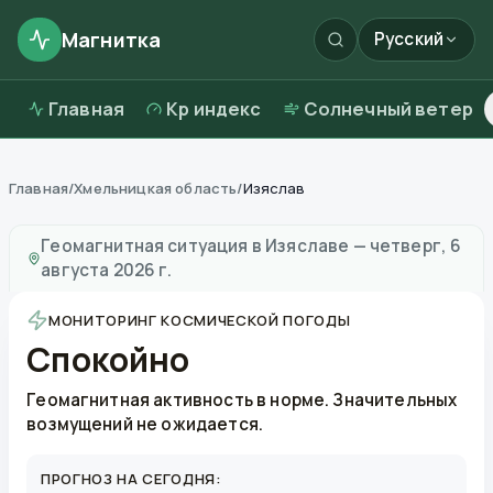
Магнитка
Русский
Главная
Kp индекс
Солнечный ветер
Главная
/
Хмельницкая область
/
Изяслав
Магнитные бури в
Изяславе
—
погода и качество во
Геомагнитная ситуация в
Изяславе
—
четверг, 6
августа 2026 г.
МОНИТОРИНГ КОСМИЧЕСКОЙ ПОГОДЫ
Спокойно
Геомагнитная активность в норме. Значительных
возмущений не ожидается.
ПРОГНОЗ НА СЕГОДНЯ: