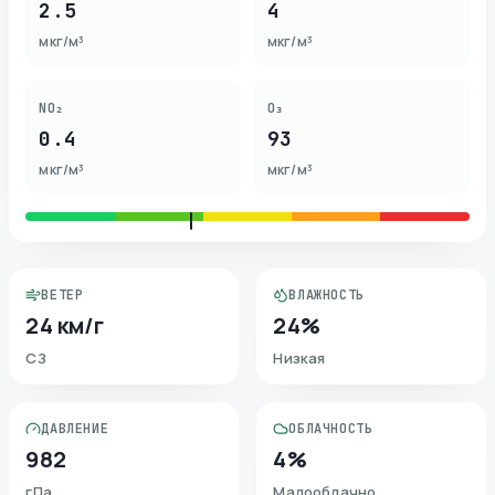
2.5
4
мкг/м³
мкг/м³
NO₂
O₃
0.4
93
мкг/м³
мкг/м³
ВЕТЕР
ВЛАЖНОСТЬ
24 км/г
24%
СЗ
Низкая
ДАВЛЕНИЕ
ОБЛАЧНОСТЬ
982
4%
гПа
Малооблачно