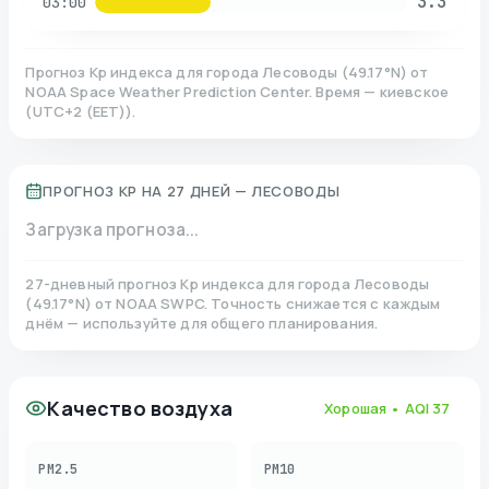
3.3
03:00
Прогноз Kp индекса для города
Лесоводы
(
49.17
°N)
от
NOAA Space Weather Prediction Center. Время — киевское
(
UTC+2 (EET)
).
ПРОГНОЗ KP НА 27 ДНЕЙ —
ЛЕСОВОДЫ
Загрузка прогноза...
27-дневный прогноз Kp индекса для города
Лесоводы
(
49.17
°N)
от NOAA SWPC. Точность снижается с каждым
днём — используйте для общего планирования.
Качество воздуха
Хорошая
• AQI
37
PM2.5
PM10