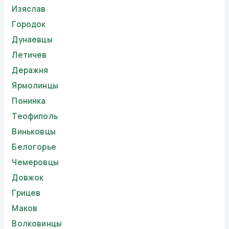
Изяслав
Городок
Дунаевцы
Летичев
Деражня
Ярмолинцы
Понинка
Теофиполь
Виньковцы
Белогорье
Чемеровцы
Довжок
Грицев
Маков
Волковинцы