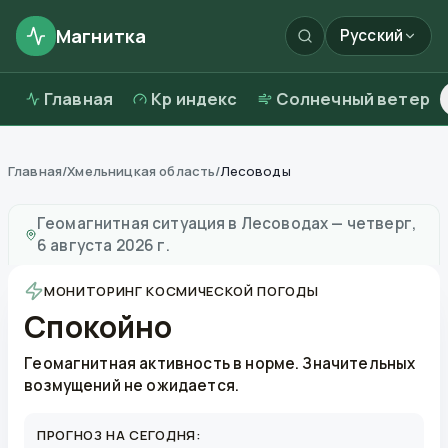
Магнитка
Русский
Главная
Kp индекс
Солнечный ветер
Главная
/
Хмельницкая область
/
Лесоводы
Магнитные бури в
Лесоводах
—
погода и качество 
Геомагнитная ситуация в
Лесоводах
—
четверг,
6 августа 2026 г.
МОНИТОРИНГ КОСМИЧЕСКОЙ ПОГОДЫ
Спокойно
Геомагнитная активность в норме. Значительных
возмущений не ожидается.
ПРОГНОЗ НА СЕГОДНЯ: