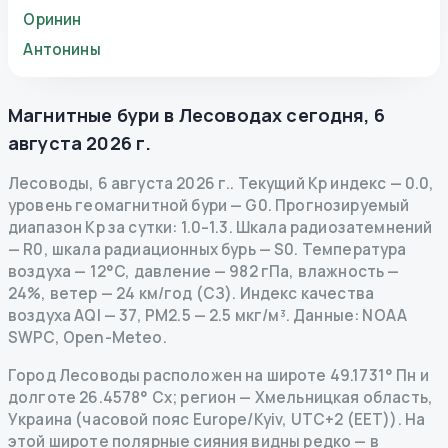
Оринин
Антонины
Магнитные бури в
Лесоводах
сегодня
,
6
августа 2026 г.
Лесоводы
,
6 августа 2026 г.
.
Текущий Kp индекс
—
0.0
,
уровень геомагнитной бури
— G
0
.
Прогнозируемый
диапазон Kp за сутки: 1.0–1.3.
Шкала радиозатемнений
— R
0
,
шкала радиационных бурь
— S
0
.
Температура
воздуха — 12°C, давление — 982 гПа, влажность —
24%, ветер — 24 км/год (СЗ).
Индекс качества
воздуха AQI — 37, PM2.5 — 2.5 мкг/м³.
Данные
: NOAA
SWPC, Open-Meteo.
Город Лесоводы расположен на широте 49.1731° Пн и
долготе 26.4578° Сх; регион — Хмельницкая область,
Украина (часовой пояс Europe/Kyiv, UTC+2 (EET)). На
этой широте полярные сияния видны редко — в