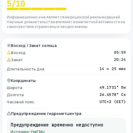
5
/10
Информационно и не является медицинской рекомендацией.
Научные доказательства влияния геомагнитной активности на
самочувствие ограничены и неоднозначны.
Восход / Закат солнца
Восход
05:59
Закат
20:24
Длительность дня
14 ч 25 мин
Координаты
Широта
49.1731° Пн
Долгота
26.4578° Сх
Часовой пояс
UTC+2 (EET)
Предупреждение гидрометцентра
Предупреждение временно недоступно
Источник: УкрГМЦ