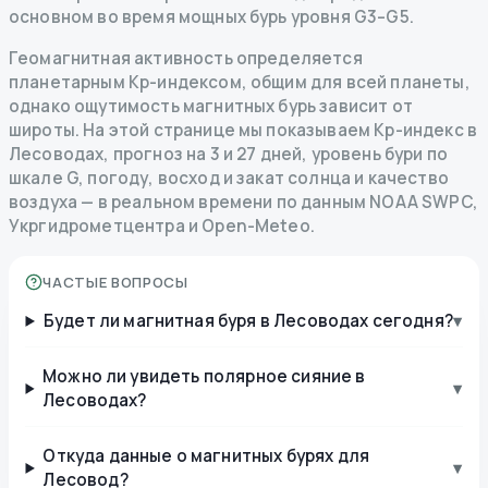
основном во время мощных бурь уровня G3–G5.
Геомагнитная активность определяется
планетарным Kp-индексом, общим для всей планеты,
однако ощутимость магнитных бурь зависит от
широты. На этой странице мы показываем Kp-индекс в
Лесоводах, прогноз на 3 и 27 дней, уровень бури по
шкале G, погоду, восход и закат солнца и качество
воздуха — в реальном времени по данным NOAA SWPC,
Укргидрометцентра и Open-Meteo.
ЧАСТЫЕ ВОПРОСЫ
Будет ли магнитная буря в Лесоводах сегодня?
▾
Можно ли увидеть полярное сияние в
▾
Лесоводах?
Откуда данные о магнитных бурях для
▾
Лесовод?