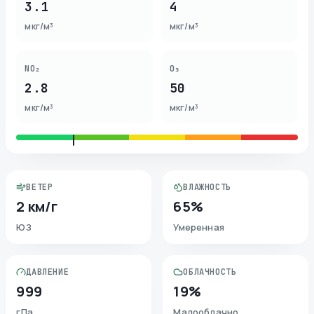
3.1
4
мкг/м³
мкг/м³
NO₂
O₃
2.8
50
мкг/м³
мкг/м³
ВЕТЕР
ВЛАЖНОСТЬ
2 км/г
65%
ЮЗ
Умеренная
ДАВЛЕНИЕ
ОБЛАЧНОСТЬ
999
19%
гПа
Малооблачно