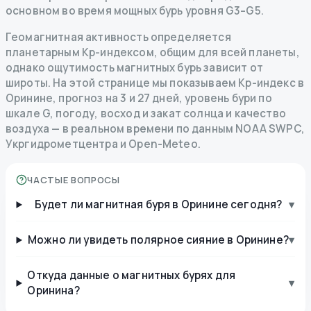
основном во время мощных бурь уровня G3–G5.
Геомагнитная активность определяется
планетарным Kp-индексом, общим для всей планеты,
однако ощутимость магнитных бурь зависит от
широты. На этой странице мы показываем Kp-индекс в
Оринине, прогноз на 3 и 27 дней, уровень бури по
шкале G, погоду, восход и закат солнца и качество
воздуха — в реальном времени по данным NOAA SWPC,
Укргидрометцентра и Open-Meteo.
ЧАСТЫЕ ВОПРОСЫ
Будет ли магнитная буря в Оринине сегодня?
▾
Можно ли увидеть полярное сияние в Оринине?
▾
Откуда данные о магнитных бурях для
▾
Оринина?