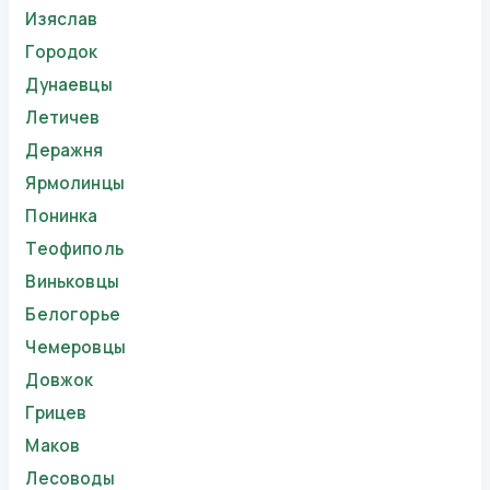
Изяслав
Городок
Дунаевцы
Летичев
Деражня
Ярмолинцы
Понинка
Теофиполь
Виньковцы
Белогорье
Чемеровцы
Довжок
Грицев
Маков
Лесоводы