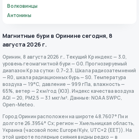
Волковинцы
Антонины
Магнитные бури в
Оринине
сегодня
,
8
августа 2026 г.
Оринин
,
8 августа 2026 г.
.
Текущий Kp индекс
—
3.0
,
уровень геомагнитной бури
— G
0
.
Прогнозируемый
диапазон Kp за сутки: 0.7–2.3.
Шкала радиозатемнений
— R
0
,
шкала радиационных бурь
— S
0
.
Температура
воздуха — 19°C, давление — 999 гПа, влажность —
65%, ветер — 2 км/год (ЮЗ).
Индекс качества воздуха
AQI — 20, PM2.5 — 3.1 мкг/м³.
Данные
: NOAA SWPC,
Open-Meteo.
Город Оринин расположен на широте 48.7607° Пн и
долготе 26.3954° Сх; регион — Хмельницкая область,
Украина (часовой пояс Europe/Kyiv, UTC+2 (EET)). На
этой широте полярные сияния видны редко — в