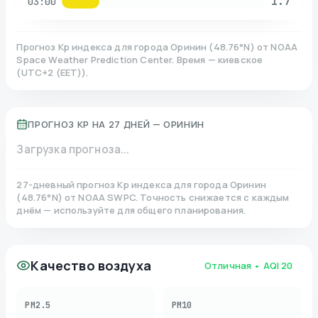
1.7
03:00
Прогноз Kp индекса для города
Оринин
(
48.76
°N)
от NOAA
Space Weather Prediction Center. Время — киевское
(
UTC+2 (EET)
).
ПРОГНОЗ KP НА 27 ДНЕЙ —
ОРИНИН
Загрузка прогноза...
27-дневный прогноз Kp индекса для города
Оринин
(
48.76
°N)
от NOAA SWPC. Точность снижается с каждым
днём — используйте для общего планирования.
Качество воздуха
Отличная
• AQI
20
PM2.5
PM10