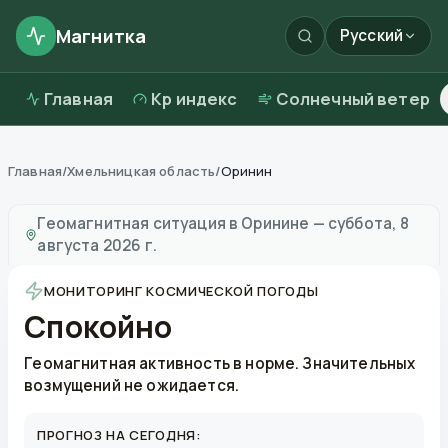
Магнитка
Русский
Главная
Kp индекс
Солнечный ветер
Главная
/
Хмельницкая область
/
Оринин
Магнитные бури в
Оринине
—
погода и качество воз
Геомагнитная ситуация в
Оринине
—
суббота, 8
августа 2026 г.
МОНИТОРИНГ КОСМИЧЕСКОЙ ПОГОДЫ
Спокойно
Геомагнитная активность в норме. Значительных
возмущений не ожидается.
ПРОГНОЗ НА СЕГОДНЯ: