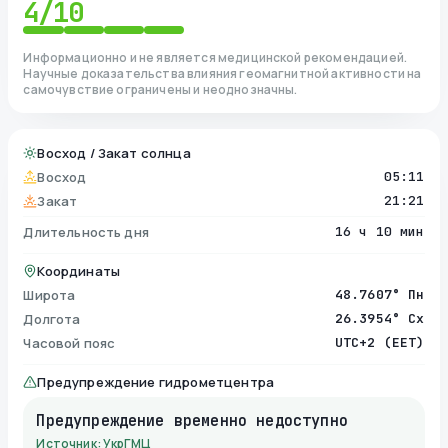
4
/10
Информационно и не является медицинской рекомендацией.
Научные доказательства влияния геомагнитной активности на
самочувствие ограничены и неоднозначны.
Восход / Закат солнца
Восход
05:11
Закат
21:21
Длительность дня
16 ч 10 мин
Координаты
Широта
48.7607° Пн
Долгота
26.3954° Сх
Часовой пояс
UTC+2 (EET)
Предупреждение гидрометцентра
Предупреждение временно недоступно
Источник: УкрГМЦ