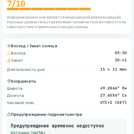
7
/10
Информационно и не является медицинской рекомендацией.
Научные доказательства влияния геомагнитной активности на
самочувствие ограничены и неоднозначны.
Восход / Закат солнца
Восход
05:30
Закат
20:41
Длительность дня
15 ч 11 мин
Координаты
Широта
49.2066° Пн
Долгота
27.6556° Сх
Часовой пояс
UTC+2 (EET)
Предупреждение гидрометцентра
Предупреждение временно недоступно
Источник: УкрГМЦ