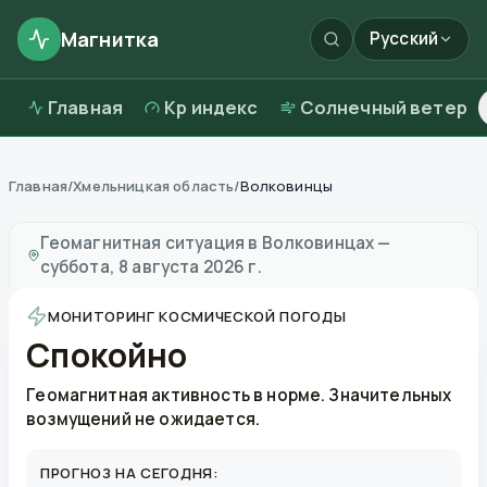
Магнитка
Русский
Главная
Kp индекс
Солнечный ветер
Главная
/
Хмельницкая область
/
Волковинцы
Магнитные бури в
Волковинцах
—
погода и качеств
Геомагнитная ситуация в
Волковинцах
—
суббота, 8 августа 2026 г.
МОНИТОРИНГ КОСМИЧЕСКОЙ ПОГОДЫ
Спокойно
Геомагнитная активность в норме. Значительных
возмущений не ожидается.
ПРОГНОЗ НА СЕГОДНЯ: