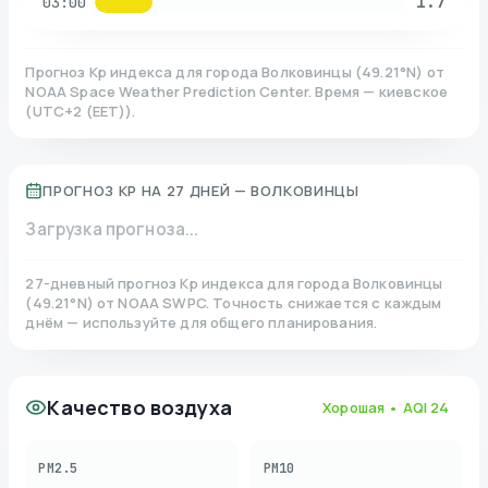
1.7
03:00
Прогноз Kp индекса для города
Волковинцы
(
49.21
°N)
от
NOAA Space Weather Prediction Center. Время — киевское
(
UTC+2 (EET)
).
ПРОГНОЗ KP НА 27 ДНЕЙ —
ВОЛКОВИНЦЫ
Загрузка прогноза...
27-дневный прогноз Kp индекса для города
Волковинцы
(
49.21
°N)
от NOAA SWPC. Точность снижается с каждым
днём — используйте для общего планирования.
Качество воздуха
Хорошая
• AQI
24
PM2.5
PM10