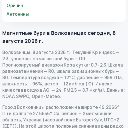
Оринин
Антонины
Магнитные бури в
Волковинцах
сегодня
,
8
августа 2026 г.
Волковинцы
,
8 августа 2026 г.
.
Текущий Kp индекс
—
2.3
,
уровень геомагнитной бури
— G
0
.
Прогнозируемый диапазон Kp за сутки: 0.7–2.3.
Шкала
радиозатемнений
— R
0
,
шкала радиационных бурь
—
S
0
.
Температура воздуха — 12°C, давление — 959 гПа,
влажность — 96%, ветер — 12 км/год (Ю).
Индекс
качества воздуха AQI — 24, PM2.5 — 8.7 мкг/м³.
Данные
:
NOAA SWPC, Open-Meteo.
Город Волковинцы расположен на широте 49.2066°
Пн и долготе 27.6556° Сх; регион — Хмельницкая
область, Украина (часовой пояс Europe/Kyiv, UTC+2
(EET)). На этой широте полярные сияния видны редко