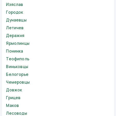
Изяслав
Городок
Дунаевцы
Летичев
Деражня
Ярмолинцы
Понинка
Теофиполь
Виньковцы
Белогорье
Чемеровцы
Довжок
Грицев
Маков
Лесоводы