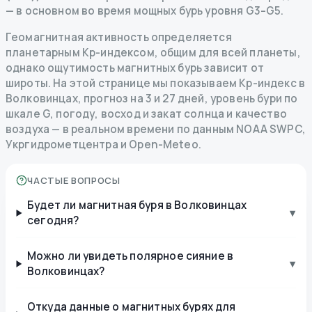
— в основном во время мощных бурь уровня G3–G5.
Геомагнитная активность определяется
планетарным Kp-индексом, общим для всей планеты,
однако ощутимость магнитных бурь зависит от
широты. На этой странице мы показываем Kp-индекс в
Волковинцах, прогноз на 3 и 27 дней, уровень бури по
шкале G, погоду, восход и закат солнца и качество
воздуха — в реальном времени по данным NOAA SWPC,
Укргидрометцентра и Open-Meteo.
ЧАСТЫЕ ВОПРОСЫ
Будет ли магнитная буря в Волковинцах
▾
сегодня?
Можно ли увидеть полярное сияние в
▾
Волковинцах?
Откуда данные о магнитных бурях для