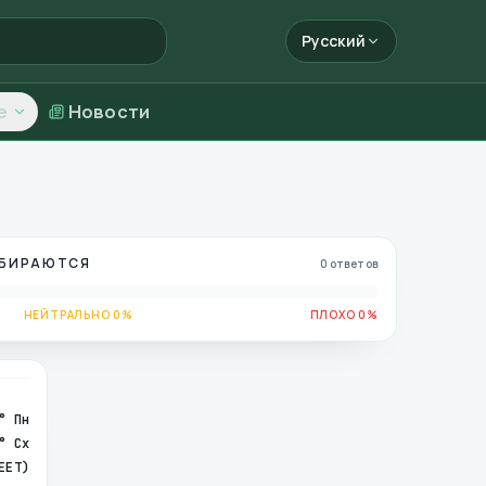
Русский
е
Новости
ОБИРАЮТСЯ
0 ответов
НЕЙТРАЛЬНО 0%
ПЛОХО 0%
° Пн
° Сх
EET)