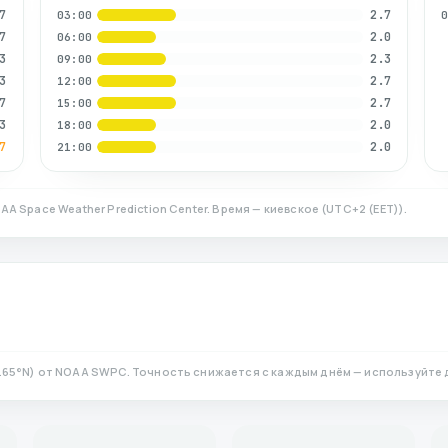
7
2.7
03:00
7
2.0
06:00
3
2.3
09:00
3
2.7
12:00
7
2.7
15:00
3
2.0
18:00
7
2.0
21:00
AA Space Weather Prediction Center. Время — киевское
(
UTC+2 (EET)
).
.65
°N)
от NOAA SWPC. Точность снижается с каждым днём — используйте 