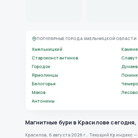
ПОПУЛЯРНЫЕ ГОРОДА ХМЕЛЬНИЦКОЙ ОБЛАСТИ
Хмельницкий
Камене
Староконстантинов
Славут
Городок
Дунае
Ярмолинцы
Понинк
Белогорье
Чемер
Маков
Лесов
Антонины
Магнитные бури в
Красилове
сегодня
,
Красилов
,
6 августа 2026 г.
.
Текущий Kp индекс
—