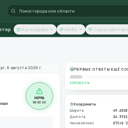
етер
Календари
Небо
Самочувстви
чество воздуха
рг, 6 августа 2026 г.
ПЕРВЫЕ ОТВЕТЫ ЕЩЁ С
ХОРОШО 0%
НОРМА
R0 S0 G0
ьных
Координаты
Широта
49.6538
Долгота
26.9721
Часовой пояс
UTC+2 (