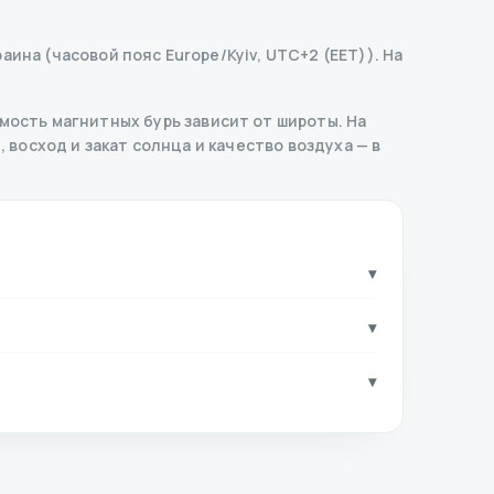
аина (часовой пояс Europe/Kyiv, UTC+2 (EET)). На
ость магнитных бурь зависит от широты. На
, восход и закат солнца и качество воздуха — в
▾
▾
▾