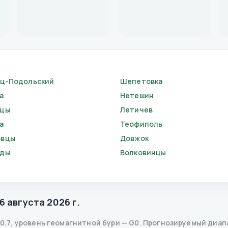
ц-Подольский
Шепетовка
а
Нетешин
вцы
Летичев
а
Теофиполь
овцы
Довжок
оды
Волковинцы
6 августа 2026 г.
0.7
,
уровень геомагнитной бури
— G
0
.
Прогнозируемый диапазо