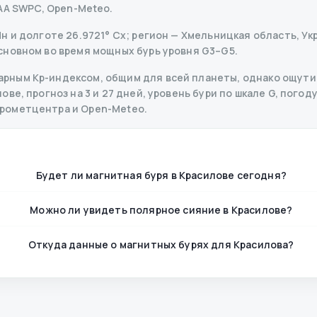
AA SWPC, Open-Meteo.
 и долготе 26.9721° Сх; регион — Хмельницкая область, Укр
сновном во время мощных бурь уровня G3–G5.
рным Kp-индексом, общим для всей планеты, однако ощутим
ве, прогноз на 3 и 27 дней, уровень бури по шкале G, погоду
дрометцентра и Open-Meteo.
Будет ли магнитная буря в Красилове сегодня?
Можно ли увидеть полярное сияние в Красилове?
Откуда данные о магнитных бурях для Красилова?