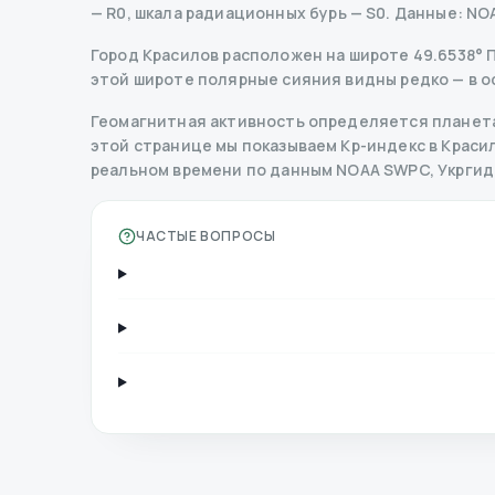
— R
0
,
шкала радиационных бурь
— S
0
.
Данные
: NO
Город Красилов расположен на широте 49.6538° Пн
этой широте полярные сияния видны редко — в о
Геомагнитная активность определяется планета
этой странице мы показываем Kp-индекс в Красило
реальном времени по данным NOAA SWPC, Укрги
ЧАСТЫЕ ВОПРОСЫ