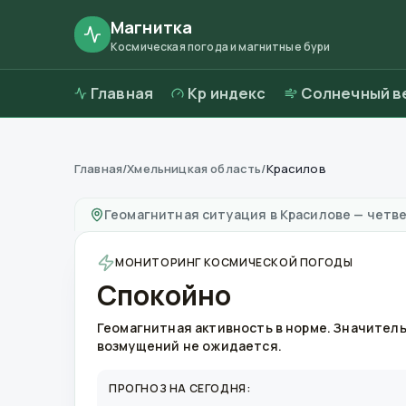
Магнитка
Космическая погода и магнитные бури
Главная
Kp индекс
Солнечный в
Главная
/
Хмельницкая область
/
Красилов
Магнитные бури в
Красилове
—
погода и ка
Геомагнитная ситуация в
Красилове
—
четве
МОНИТОРИНГ КОСМИЧЕСКОЙ ПОГОДЫ
Спокойно
Геомагнитная активность в норме. Значител
возмущений не ожидается.
ПРОГНОЗ НА СЕГОДНЯ: