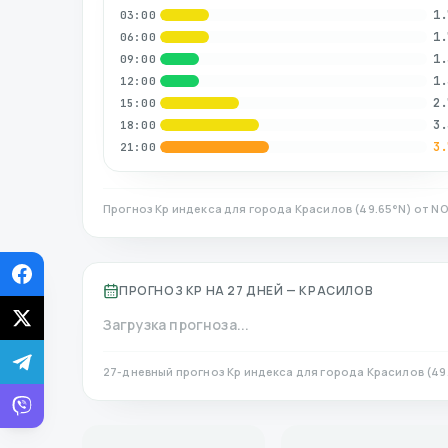
1.
03:00
1.
06:00
1.
09:00
1.
12:00
2.
15:00
3.
18:00
3.
21:00
Прогноз Kp индекса для города
Красилов
(
49.65
°N)
от NO
ПРОГНОЗ KP НА 27 ДНЕЙ —
КРАСИЛОВ
Загрузка прогноза...
27-дневный прогноз Kp индекса для города
Красилов
(
49