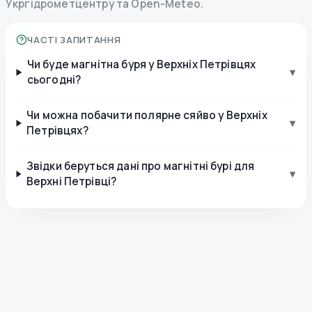
Укргідрометцентру та Open-Meteo.
ЧАСТІ ЗАПИТАННЯ
Чи буде магнітна буря у Верхніх Петрівцях
▾
сьогодні?
Чи можна побачити полярне сяйво у Верхніх
▾
Петрівцях?
Звідки беруться дані про магнітні бурі для
▾
Верхні Петрівці?