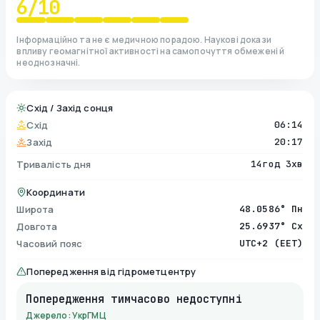
6
/10
Інформаційно та не є медичною порадою. Наукові докази
впливу геомагнітної активності на самопочуття обмежені й
неоднозначні.
Схід / Захід сонця
Схід
06:14
Захід
20:17
Тривалість дня
14год 3хв
Координати
Широта
48.0586° Пн
Довгота
25.6937° Сх
Часовий пояс
UTC+2 (EET)
Попередження від гідрометцентру
Попередження тимчасово недоступні
Джерело: УкрГМЦ