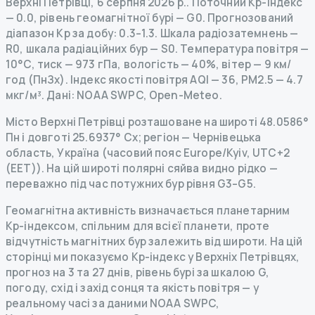
Верхні Петрівці
,
6 серпня 2026 р.
.
Поточний Kp-індекс
—
0.0
,
рівень геомагнітної бурі
— G
0
.
Прогнозований
діапазон Kp за добу: 0.3–1.3.
Шкала радіозатемнень
—
R
0
,
шкала радіаційних бур
— S
0
.
Температура повітря —
10°C, тиск — 973 гПа, вологість — 40%, вітер — 9 км/
год (ПнЗх).
Індекс якості повітря AQI — 36, PM2.5 — 4.7
мкг/м³.
Дані
: NOAA SWPC, Open-Meteo.
Місто Верхні Петрівці розташоване на широті 48.0586°
Пн і довготі 25.6937° Сх; регіон — Чернівецька
область, Україна (часовий пояс Europe/Kyiv, UTC+2
(EET)). На цій широті полярні сяйва видно рідко —
переважно під час потужних бур рівня G3–G5.
Геомагнітна активність визначається планетарним
Kp-індексом, спільним для всієї планети, проте
відчутність магнітних бур залежить від широти. На цій
сторінці ми показуємо Kp-індекс у Верхніх Петрівцях,
прогноз на 3 та 27 днів, рівень бурі за шкалою G,
погоду, схід і захід сонця та якість повітря — у
реальному часі за даними NOAA SWPC,