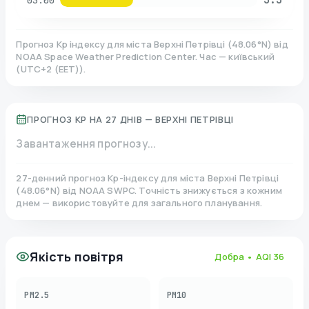
03:00
Прогноз Kp індексу для міста
Верхні Петрівці
(
48.06
°N)
від
NOAA Space Weather Prediction Center. Час — київський
(
UTC+2 (EET)
).
ПРОГНОЗ KP НА 27 ДНІВ —
ВЕРХНІ ПЕТРІВЦІ
Завантаження прогнозу...
27-денний прогноз Kp-індексу для міста
Верхні Петрівці
(
48.06
°N)
від NOAA SWPC. Точність знижується з кожним
днем — використовуйте для загального планування.
Якість повітря
Добра
• AQI
36
PM2.5
PM10