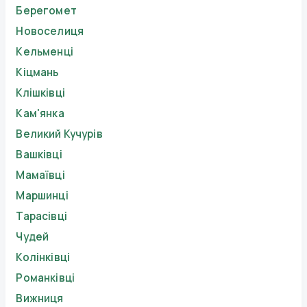
Берегомет
Новоселиця
Кельменці
Кіцмань
Клішківці
Кам'янка
Великий Кучурів
Вашківці
Мамаївці
Маршинці
Тарасівці
Чудей
Колінківці
Романківці
Вижниця