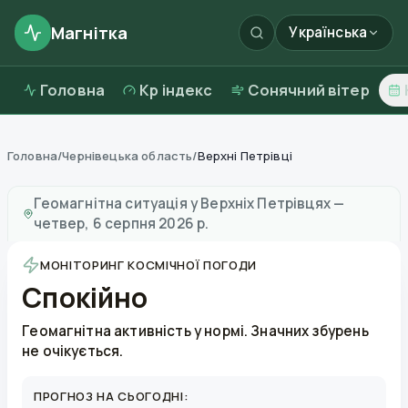
Магнітка
Українська
Головна
Kp індекс
Сонячний вітер
Головна
/
Чернівецька область
/
Верхні Петрівці
Магнітні бурі в
Верхніх Петрівцях
—
погода та якість
Геомагнітна ситуація у
Верхніх Петрівцях
—
четвер, 6 серпня 2026 р.
МОНІТОРИНГ КОСМІЧНОЇ ПОГОДИ
Спокійно
Геомагнітна активність у нормі. Значних збурень
не очікується.
ПРОГНОЗ НА СЬОГОДНІ: