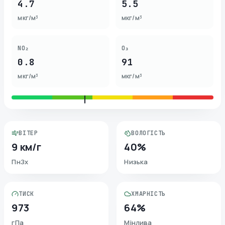
4.7
5.5
мкг/м³
мкг/м³
NO₂
O₃
0.8
91
мкг/м³
мкг/м³
ВІТЕР
ВОЛОГІСТЬ
9 км/г
40%
ПнЗх
Низька
ТИСК
ХМАРНІСТЬ
973
64%
гПа
Мінлива