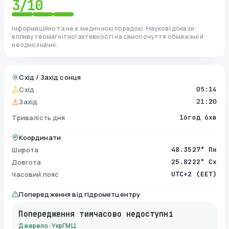
3
/10
Інформаційно та не є медичною порадою. Наукові докази
впливу геомагнітної активності на самопочуття обмежені й
неоднозначні.
Схід / Захід сонця
Схід
05:14
Захід
21:20
Тривалість дня
16год 6хв
Координати
Широта
48.3527° Пн
Довгота
25.8222° Сх
Часовий пояс
UTC+2 (EET)
Попередження від гідрометцентру
Попередження тимчасово недоступні
Джерело: УкрГМЦ