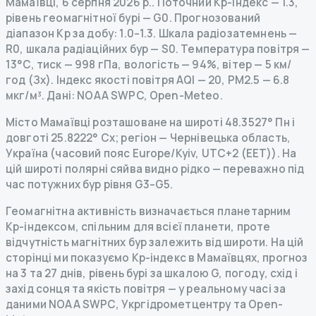
Мамаївці
,
6 серпня 2026 р.
.
Поточний Kp-індекс
—
1.3
,
рівень геомагнітної бурі
— G
0
.
Прогнозований
діапазон Kp за добу: 1.0–1.3.
Шкала радіозатемнень
—
R
0
,
шкала радіаційних бур
— S
0
.
Температура повітря —
13°C, тиск — 998 гПа, вологість — 94%, вітер — 5 км/
год (Зх).
Індекс якості повітря AQI — 20, PM2.5 — 6.8
мкг/м³.
Дані
: NOAA SWPC, Open-Meteo.
Місто Мамаївці розташоване на широті 48.3527° Пн і
довготі 25.8222° Сх; регіон — Чернівецька область,
Україна (часовий пояс Europe/Kyiv, UTC+2 (EET)). На
цій широті полярні сяйва видно рідко — переважно під
час потужних бур рівня G3–G5.
Геомагнітна активність визначається планетарним
Kp-індексом, спільним для всієї планети, проте
відчутність магнітних бур залежить від широти. На цій
сторінці ми показуємо Kp-індекс в Мамаївцях, прогноз
на 3 та 27 днів, рівень бурі за шкалою G, погоду, схід і
захід сонця та якість повітря — у реальному часі за
даними NOAA SWPC, Укргідрометцентру та Open-