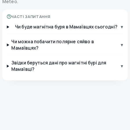
Meteo.
ЧАСТІ ЗАПИТАННЯ
Чи буде магнітна буря в Мамаївцях сьогодні?
▾
Чи можна побачити полярне сяйво в
▾
Мамаївцях?
Звідки беруться дані про магнітні бурі для
▾
Мамаївці?