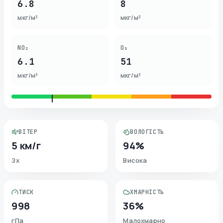
6.8
8
мкг/м³
мкг/м³
NO₂
O₃
6.1
51
мкг/м³
мкг/м³
ВІТЕР
ВОЛОГІСТЬ
5 км/г
94%
Зх
Висока
ТИСК
ХМАРНІСТЬ
998
36%
гПа
Малохмарно