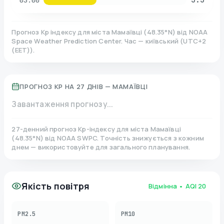
03:00
Прогноз Kp індексу для міста
Мамаївці
(
48.35
°N)
від NOAA
Space Weather Prediction Center. Час — київський
(
UTC+2
(EET)
).
ПРОГНОЗ KP НА 27 ДНІВ —
МАМАЇВЦІ
Завантаження прогнозу...
27-денний прогноз Kp-індексу для міста
Мамаївці
(
48.35
°N)
від NOAA SWPC. Точність знижується з кожним
днем — використовуйте для загального планування.
Якість повітря
Відмінна
• AQI
20
PM2.5
PM10