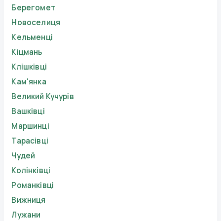
Берегомет
Новоселиця
Кельменці
Кіцмань
Клішківці
Кам'янка
Великий Кучурів
Вашківці
Маршинці
Тарасівці
Чудей
Колінківці
Романківці
Вижниця
Лужани