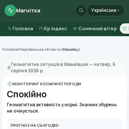
Магнітка
Українська
Головна
Kp індекс
Сонячний вітер
Головна
/
Чернівецька область
/
Мамаївці
Магнітні бурі в
Мамаївцях
—
погода та якість повітря
Геомагнітна ситуація в
Мамаївцях
—
четвер, 6
серпня 2026 р.
МОНІТОРИНГ КОСМІЧНОЇ ПОГОДИ
Спокійно
Геомагнітна активність у нормі. Значних збурень
не очікується.
ПРОГНОЗ НА СЬОГОДНІ: