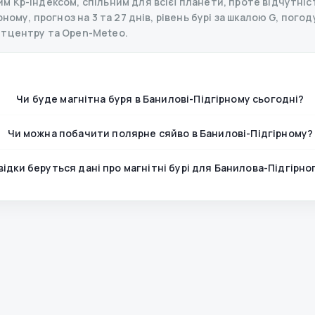
 Kp-індексом, спільним для всієї планети, проте відчутніст
ому, прогноз на 3 та 27 днів, рівень бурі за шкалою G, погоду,
етцентру та Open-Meteo.
Чи буде магнітна буря в Банилові-Підгірному сьогодні?
Чи можна побачити полярне сяйво в Банилові-Підгірному?
відки беруться дані про магнітні бурі для Банилова-Підгірно