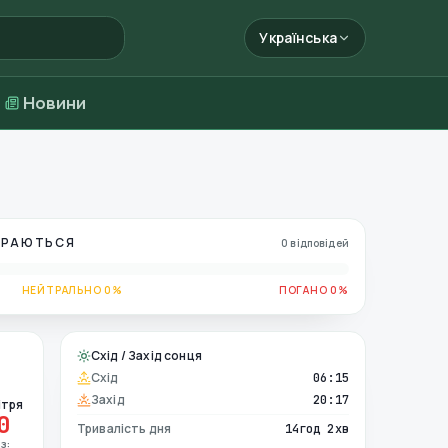
Українська
Новини
БИРАЮТЬСЯ
0 відповідей
НЕЙТРАЛЬНО 0%
ПОГАНО 0%
Схід / Захід сонця
Схід
06:15
Захід
20:17
ітря
0
Тривалість дня
14год 2хв
з: