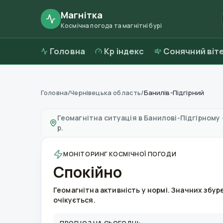
Магнітка
Космічна погода та магнітні бурі
Головна
Kp індекс
Сонячний віт
Головна
/
Чернівецька область
/
Банилів-Підгірний
Магнітні бурі в
Банилові-Підгірному
—
погод
Геомагнітна ситуація в
Банилові-Підгірному
р.
МОНІТОРИНГ КОСМІЧНОЇ ПОГОДИ
Спокійно
Геомагнітна активність у нормі. Значних збур
очікується.