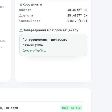
Координати
0.0
Широта
48.0932° Пн
Довгота
25.4937° Сх
Часовий пояс
UTC+2 (EET)
Попередження від гідрометцентру
Попередження тимчасово
дою.
недоступні
 й
Джерело: УкрГМЦ
пн, 10 серп.
макс. Kp
3.3