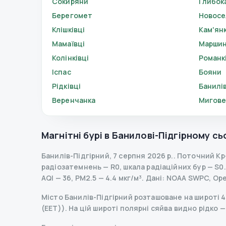
Сокиряни
Глибок
Берегомет
Новос
Клішківці
Кам'ян
Мамаївці
Маршин
Колінківці
Романк
Іспас
Бояни
Рідківці
Банилі
Веренчанка
Мигов
Магнітні бурі в
Банилові-Підгірному
сь
Банилів-Підгірний
,
7 серпня 2026 р.
.
Поточний Kp
радіозатемнень
— R
0
,
шкала радіаційних бур
— S
0
.
AQI — 36, PM2.5 — 4.4 мкг/м³.
Дані
: NOAA SWPC, Op
Місто Банилів-Підгірний розташоване на широті 48
(EET)). На цій широті полярні сяйва видно рідко 