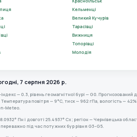
а
Красноїльськ
елиця
Кельменці
ка
Великий Кучурів
ці
Тарасівці
івці
Вижниця
Топорівці
в
Молодія
е
огодні
,
7 серпня 2026 р.
-індекс
—
0.3
,
рівень геомагнітної бурі
— G
0
.
Прогнозований діа
Температура повітря — 9°C, тиск — 962 гПа, вологість — 42%,
en-Meteo.
.0932° Пн і довготі 25.4937° Сх; регіон — Чернівецька облас
— переважно під час потужних бур рівня G3–G5.