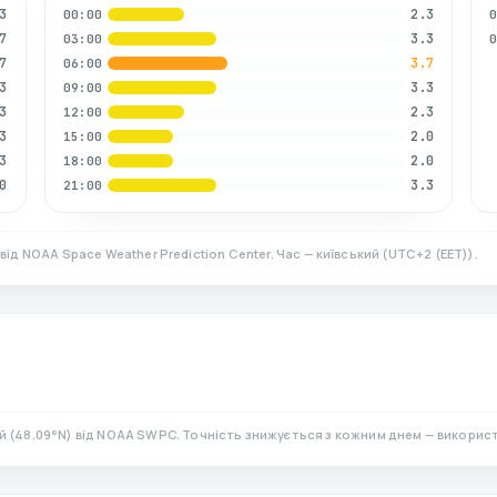
3
2.3
00:00
7
3.3
03:00
7
3.7
06:00
3
3.3
09:00
3
2.3
12:00
3
2.0
15:00
3
2.0
18:00
0
3.3
21:00
)
від NOAA Space Weather Prediction Center. Час — київський
(
UTC+2 (EET)
).
й
(
48.09
°N)
від NOAA SWPC. Точність знижується з кожним днем — викорис