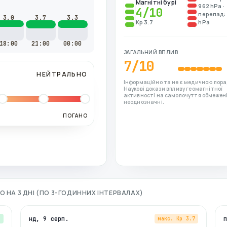
Магнітні бурі
962 hPa ·
4
/10
перепад: 
3.0
3.7
3.3
Kp 3.7
hPa
18:00
21:00
00:00
ЗАГАЛЬНИЙ ВПЛИВ
7
/10
НЕЙТРАЛЬНО
Інформаційно та не є медичною пора
Наукові докази впливу геомагнітної
активності на самопочуття обмежені
неоднозначні.
ПОГАНО
ГО
НА 3 ДНІ (ПО 3-ГОДИННИХ ІНТЕРВАЛАХ)
нд, 9 серп.
3
макс. Kp
3.7