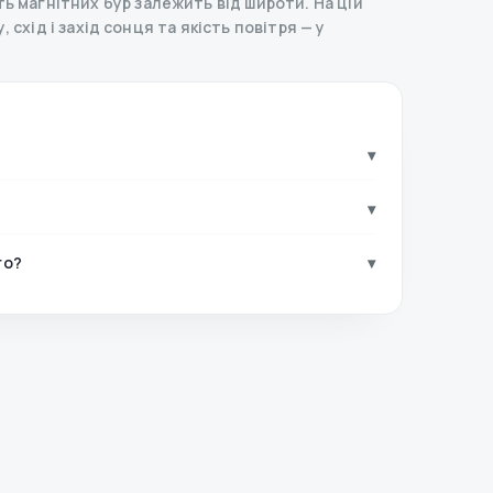
ь магнітних бур залежить від широти. На цій
 схід і захід сонця та якість повітря — у
▾
▾
го?
▾