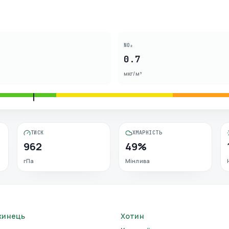
NO₂
0.7
мкг/м³
ТИСК
ХМАРНІСТЬ
962
49%
гПа
Мінлива
жинець
Хотин