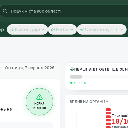
ер
Календарі
Небо
Самопочуття
а та якість повітря
—
пʼятниця, 7 серпня 2026
ПЕРШІ ВІДПОВІДІ ЩЕ З
ДОБРЕ 0%
ВПЛИВ НА ОРГАНІЗМ
НОРМА
R0 S0 G0
ень не
Тиск пов
10
/1
тиск зара