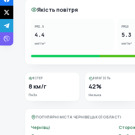
Якість повітря
PM2.5
PM10
4.4
5.3
мкг/м³
мкг/м³
ВІТЕР
ВОЛОГІСТЬ
8 км/г
42%
ПнЗх
Низька
ПОПУЛЯРНІ МІСТА ЧЕРНІВЕЦЬКОЇ ОБЛАСТІ
Чернівці
Сторо