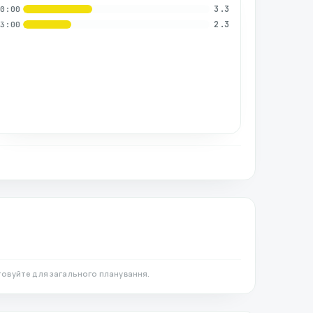
3.3
00:00
2.3
03:00
товуйте для загального планування.