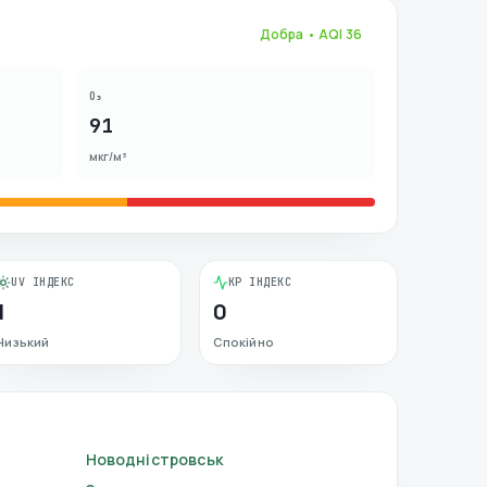
Добра
• AQI
36
O₃
91
мкг/м³
UV ІНДЕКС
KP ІНДЕКС
1
0
Низький
Спокійно
Новодністровськ