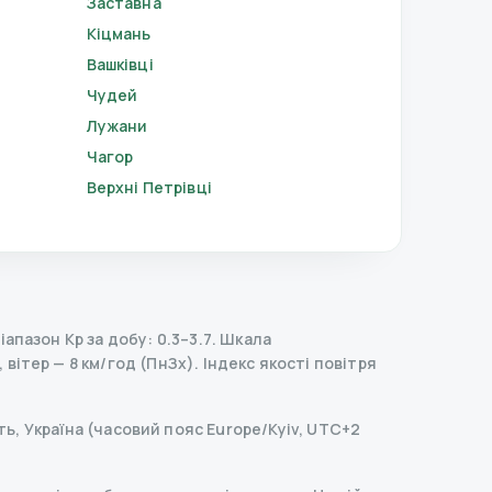
Заставна
Кіцмань
Вашківці
Чудей
Лужани
Чагор
Верхні Петрівці
пазон Kp за добу: 0.3–3.7.
Шкала
 вітер — 8 км/год (ПнЗх).
Індекс якості повітря
ть, Україна (часовий пояс Europe/Kyiv, UTC+2