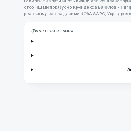
Геомагнітна активність визначається планетарним
сторінці ми показуємо Kp-індекс в Банилові-Підгірн
реальному часі за даними NOAA SWPC, Укргідром
ЧАСТІ ЗАПИТАННЯ
З