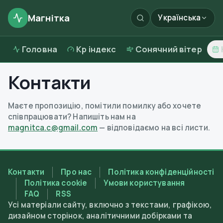
Магнітка
Українська
Головна
Kp індекс
Сонячний вітер
Контакти
Маєте пропозицію, помітили помилку або хочете
співпрацювати? Напишіть нам на
magnitca.c@gmail.com
— відповідаємо на всі листи.
Контакти
Про нас
Політика конфіденційності
Політика cookie
Умови користування
FAQ
RSS
Усі матеріали сайту, включно з текстами, графікою,
дизайном сторінок, аналітичними добірками та