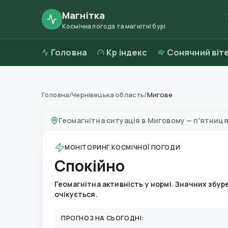
Магнітка
Космічна погода та магнітні бурі
Головна
Kp індекс
Сонячний віт
Головна
/
Чернівецька область
/
Мигове
Магнітні бурі в
Миговому
—
погода та якість
Геомагнітна ситуація в
Миговому
—
пʼятниця
МОНІТОРИНГ КОСМІЧНОЇ ПОГОДИ
Спокійно
Геомагнітна активність у нормі. Значних збур
очікується.
ПРОГНОЗ НА СЬОГОДНІ: