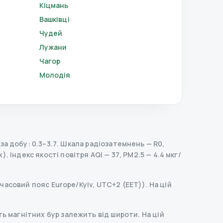
Кіцмань
Вашківці
Чудей
Лужани
Чагор
Молодія
а добу: 0.3–3.7.
Шкала радіозатемнень
— R
0
,
х).
Індекс якості повітря AQI — 37, PM2.5 — 4.4 мкг/
(часовий пояс Europe/Kyiv, UTC+2 (EET)). На цій
ь магнітних бур залежить від широти. На цій