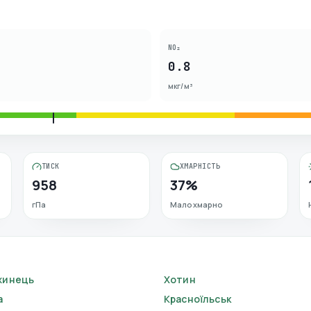
NO₂
0.8
мкг/м³
ТИСК
ХМАРНІСТЬ
958
37%
гПа
Малохмарно
жинець
Хотин
а
Красноїльськ