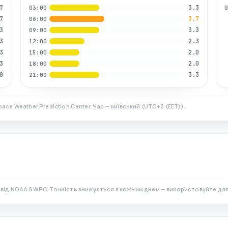
7
3.3
03:00
7
3.7
06:00
3
3.3
09:00
3
2.3
12:00
3
2.0
15:00
3
2.0
18:00
0
3.3
21:00
ace Weather Prediction Center. Час — київський
(
UTC+2 (EET)
).
)
від NOAA SWPC. Точність знижується з кожним днем — використовуйте для