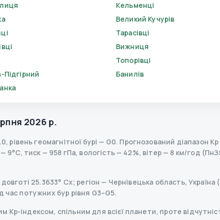
елиця
Кельменці
ка
Великий Кучурів
ці
Тарасівці
івці
Вижниця
Топорівці
в-Підгірний
Банилів
анка
ерпня 2026 р.
.0
,
рівень геомагнітної бурі
— G
0
.
Прогнозований діапазон Kp з
 9°C, тиск — 958 гПа, вологість — 42%, вітер — 8 км/год (ПнЗ
 довготі 25.3633° Сх; регіон — Чернівецька область, Україна 
д час потужних бур рівня G3–G5.
 Kp-індексом, спільним для всієї планети, проте відчутніст