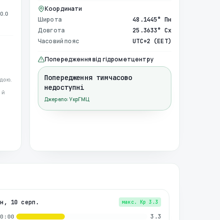
Координати
0.0
Широта
48.1445° Пн
Довгота
25.3633° Сх
Часовий пояс
UTC+2 (EET)
Попередження від гідрометцентру
Попередження тимчасово
дою.
недоступні
 й
Джерело: УкрГМЦ
пн, 10 серп.
макс. Kp
3.3
3.3
00:00