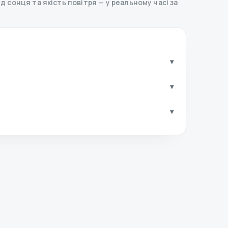
хід сонця та якість повітря — у реальному часі за
▾
▾
▾