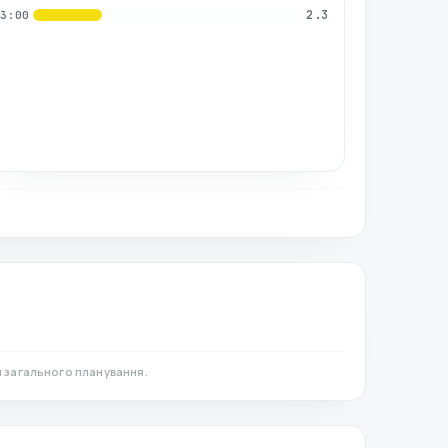
2.3
03:00
 загального планування.