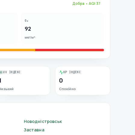
Добра
• AQI
37
O₃
92
мкг/м³
UV ІНДЕКС
KP ІНДЕКС
1
0
Низький
Спокійно
Новодністровськ
Заставна