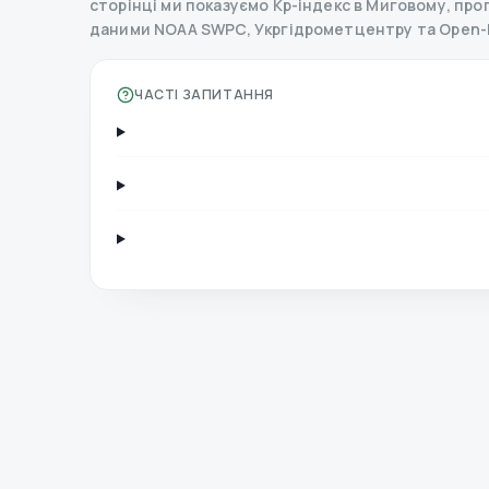
сторінці ми показуємо Kp-індекс в Миговому, прогно
даними NOAA SWPC, Укргідрометцентру та Open-
ЧАСТІ ЗАПИТАННЯ