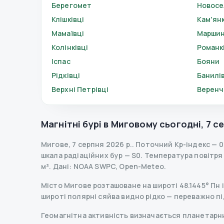
Берегомет
Новос
Клішківці
Кам'ян
Мамаївці
Маршин
Колінківці
Романк
Іспас
Бояни
Рідківці
Банилі
Верхні Петрівці
Веренч
Магнітні бурі в
Миговому
сьогодні
,
7 с
Мигове
,
7 серпня 2026 р.
.
Поточний Kp-індекс
—
0
шкала радіаційних бур
— S
0
.
Температура повітря —
м³.
Дані
: NOAA SWPC, Open-Meteo.
Місто Мигове розташоване на широті 48.1445° Пн і
широті полярні сяйва видно рідко — переважно пі
Геомагнітна активність визначається планетарним