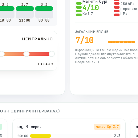
Магнітні бурі
958 hPa ·
3.3
3.7
3.3
4
/10
перепад: 
Kp 3.7
hPa
18:00
21:00
00:00
ЗАГАЛЬНИЙ ВПЛИВ
7
/10
НЕЙТРАЛЬНО
Інформаційно та не є медичною пора
Наукові докази впливу геомагнітної
активності на самопочуття обмежені
неоднозначні.
ПОГАНО
(ПО 3-ГОДИННИХ ІНТЕРВАЛАХ)
нд, 9 серп.
3
макс. Kp
3.7
3
2.3
00:00