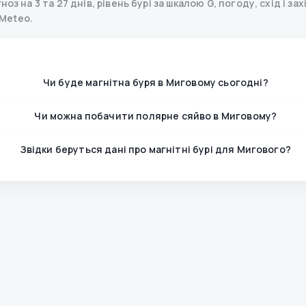
з на 3 та 27 днів, рівень бурі за шкалою G, погоду, схід і за
Meteo.
Чи буде магнітна буря в Миговому сьогодні?
Чи можна побачити полярне сяйво в Миговому?
Звідки беруться дані про магнітні бурі для Мигового?