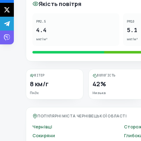
Якість повітря
PM2.5
PM10
4.4
5.1
мкг/м³
мкг/м³
ВІТЕР
ВОЛОГІСТЬ
8 км/г
42%
ПнЗх
Низька
ПОПУЛЯРНІ МІСТА ЧЕРНІВЕЦЬКОЇ ОБЛАСТІ
Чернівці
Сторо
Сокиряни
Глибок