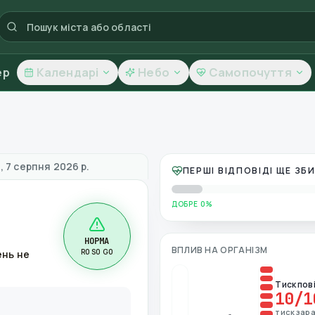
ер
Календарі
Небо
Самопочуття
 повітря
, 7 серпня 2026 р.
ПЕРШІ ВІДПОВІДІ ЩЕ З
ДОБРЕ 0%
НОРМА
ВПЛИВ НА ОРГАНІЗМ
R0 S0 G0
ень не
Тиск пов
10
/1
тиск зара