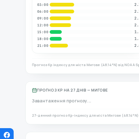
2.
03:00
2.
06:00
2.
09:00
2.
12:00
1.
15:00
1.
18:00
2.
21:00
Прогноз Kp індексу для міста
Мигове
(
48.14
°N)
від NOAA Sp
ПРОГНОЗ KP НА 27 ДНІВ —
МИГОВЕ
Завантаження прогнозу...
27-денний прогноз Kp-індексу для міста
Мигове
(
48.14
°N