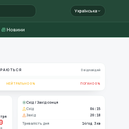
Українська
Новини
БИРАЮТЬСЯ
0 відповідей
НЕЙТРАЛЬНО 0%
ПОГАНО 0%
Схід / Захід сонця
Схід
06:15
Захід
20:18
ітря
0
Тривалість дня
14год 3хв
з: