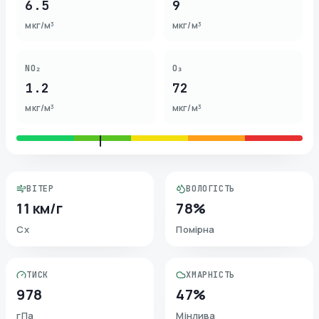
6.5
9
мкг/м³
мкг/м³
NO₂
O₃
1.2
72
мкг/м³
мкг/м³
ВІТЕР
ВОЛОГІСТЬ
11 км/г
78%
Сх
Помірна
ТИСК
ХМАРНІСТЬ
978
47%
гПа
Мінлива