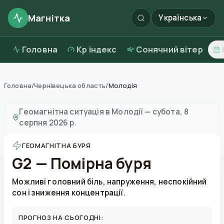
Магнітка
Українська
Головна
Kp індекс
Сонячний вітер
Головна
/
Чернівецька область
/
Молодія
Магнітні бурі в
Молодії
—
погода та якість повітря
Геомагнітна ситуація в
Молодії
—
субота, 8
серпня 2026 р.
ГЕОМАГНІТНА БУРЯ
G2 — Помірна буря
Можливі головний біль, напруження, неспокійний
сон і зниження концентрації.
ПРОГНОЗ НА СЬОГОДНІ: