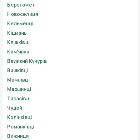
Берегомет
Новоселиця
Кельменці
Кіцмань
Клішківці
Кам'янка
Великий Кучурів
Вашківці
Мамаївці
Маршинці
Тарасівці
Чудей
Колінківці
Романківці
Вижниця