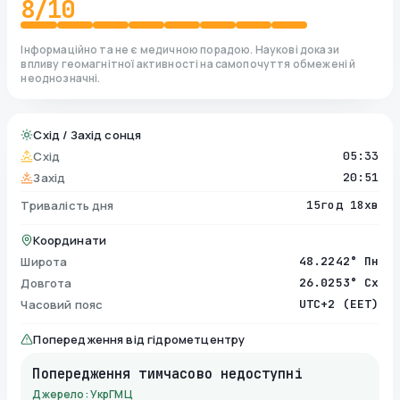
8
/10
Інформаційно та не є медичною порадою. Наукові докази
впливу геомагнітної активності на самопочуття обмежені й
неоднозначні.
Схід / Захід сонця
Схід
05:33
Захід
20:51
Тривалість дня
15год 18хв
Координати
Широта
48.2242° Пн
Довгота
26.0253° Сх
Часовий пояс
UTC+2 (EET)
Попередження від гідрометцентру
Попередження тимчасово недоступні
Джерело: УкрГМЦ