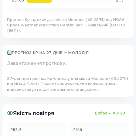
03:00
Прогноз Kp індексу для міста
Молодія
(
48.22
°N)
від NOAA
Space Weather Prediction Center. Час — київський
(
UTC+2
(EET)
).
ПРОГНОЗ KP НА 27 ДНІВ —
МОЛОДІЯ
Завантаження прогнозу...
27-денний прогноз Kp-індексу для міста
Молодія
(
48.22
°N)
від NOAA SWPC. Точність знижується з кожним днем —
використовуйте для загального планування.
Якість повітря
Добра
• AQI
29
PM2.5
PM10