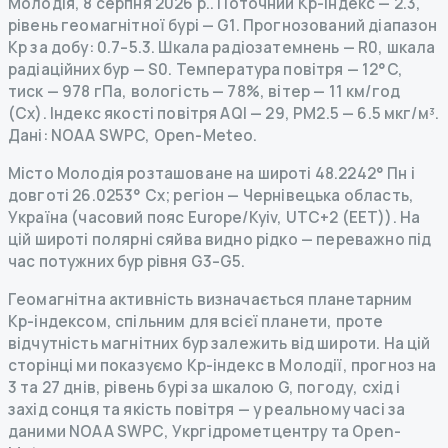
Молодія
,
8 серпня 2026 р.
.
Поточний Kp-індекс
—
2.3
,
рівень геомагнітної бурі
— G
1
.
Прогнозований діапазон
Kp за добу: 0.7–5.3.
Шкала радіозатемнень
— R
0
,
шкала
радіаційних бур
— S
0
.
Температура повітря — 12°C,
тиск — 978 гПа, вологість — 78%, вітер — 11 км/год
(Сх).
Індекс якості повітря AQI — 29, PM2.5 — 6.5 мкг/м³.
Дані
: NOAA SWPC, Open-Meteo.
Місто Молодія розташоване на широті 48.2242° Пн і
довготі 26.0253° Сх; регіон — Чернівецька область,
Україна (часовий пояс Europe/Kyiv, UTC+2 (EET)). На
цій широті полярні сяйва видно рідко — переважно під
час потужних бур рівня G3–G5.
Геомагнітна активність визначається планетарним
Kp-індексом, спільним для всієї планети, проте
відчутність магнітних бур залежить від широти. На цій
сторінці ми показуємо Kp-індекс в Молодії, прогноз на
3 та 27 днів, рівень бурі за шкалою G, погоду, схід і
захід сонця та якість повітря — у реальному часі за
даними NOAA SWPC, Укргідрометцентру та Open-