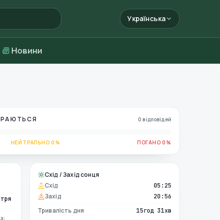
Українська
Новини
БИРАЮТЬСЯ
0 відповідей
НЕЙТРАЛЬНО 0%
ПОГАНО 0%
Схід / Захід сонця
Схід
05:25
Захід
20:56
ітря
Тривалість дня
15год 31хв
з: