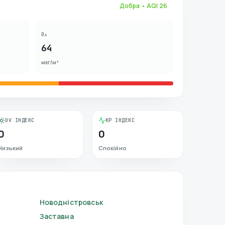
Добра
• AQI
26
O₃
64
мкг/м³
UV ІНДЕКС
KP ІНДЕКС
0
0
Низький
Спокійно
Новодністровськ
Заставна