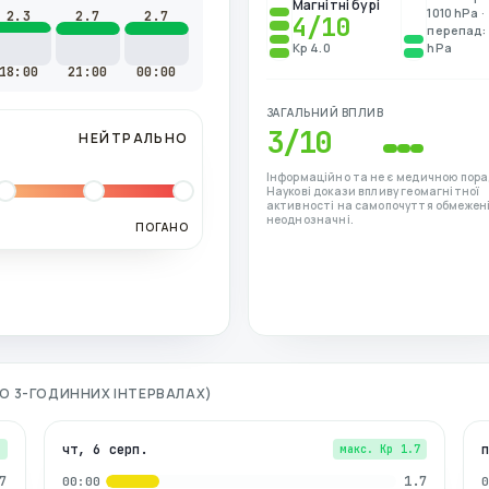
Магнітні бурі
1010 hPa ·
2.3
2.7
2.7
4
/10
перепад: 
Kp 4.0
hPa
18:00
21:00
00:00
ЗАГАЛЬНИЙ ВПЛИВ
3
/10
НЕЙТРАЛЬНО
Інформаційно та не є медичною пора
Наукові докази впливу геомагнітної
активності на самопочуття обмежені
неоднозначні.
ПОГАНО
(ПО 3-ГОДИННИХ ІНТЕРВАЛАХ)
чт, 6 серп.
7
макс. Kp
1.7
7
1.7
00:00