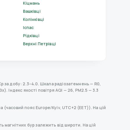
Кіцмань
Вашківці
Колінківці
Іспас
Рідківці
Верхні Петрівці
 за добу: 2.3–4.0.
Шкала радіозатемнень
— R
0
,
Зх).
Індекс якості повітря AQI — 26, PM2.5 — 3.3
а (часовий пояс Europe/Kyiv, UTC+2 (EET)). На цій
ь магнітних бур залежить від широти. На цій