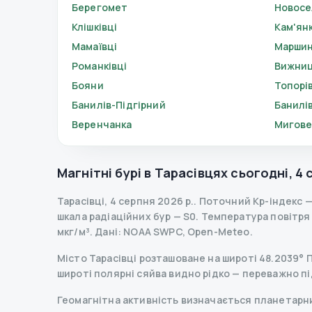
Берегомет
Новос
Клішківці
Кам'ян
Мамаївці
Маршин
Романківці
Вижни
Бояни
Топорі
Банилів-Підгірний
Банилі
Веренчанка
Мигов
Магнітні бурі в
Тарасівцях
сьогодні
,
4 
Тарасівці
,
4 серпня 2026 р.
.
Поточний Kp-індекс
шкала радіаційних бур
— S
0
.
Температура повітря —
мкг/м³.
Дані
: NOAA SWPC, Open-Meteo.
Місто Тарасівці розташоване на широті 48.2039° Пн
широті полярні сяйва видно рідко — переважно пі
Геомагнітна активність визначається планетарним