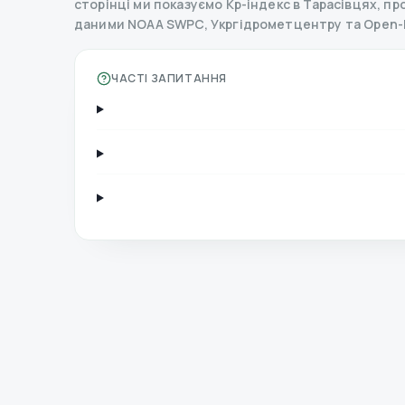
сторінці ми показуємо Kp-індекс в Тарасівцях, прог
даними NOAA SWPC, Укргідрометцентру та Open-
ЧАСТІ ЗАПИТАННЯ