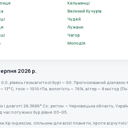
елиця
Кельменці
ка
Великий Кучурів
ці
Чудей
ця
Лужани
вці
Чагор
в
Молодія
е
серпня 2026 р.
—
0.0
,
рівень геомагнітної бурі
— G
0
.
Прогнозований діапазон Kp
 13°C, тиск — 1010 гПа, вологість — 76%, вітер — 8 км/год (Пн
 і довготі 26.3686° Сх; регіон — Чернівецька область, Україн
д час потужних бур рівня G3–G5.
 Kp-індексом, спільним для всієї планети, проте відчутніст