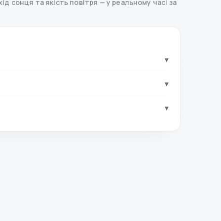
ахід сонця та якість повітря — у реальному часі за
▾
▾
▾