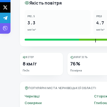
Якість повітря
PM2.5
PM10
3.3
4.7
мкг/м³
мкг/м³
ВІТЕР
ВОЛОГІСТЬ
8 км/г
76%
ПнЗх
Помірна
ПОПУЛЯРНІ МІСТА ЧЕРНІВЕЦЬКОЇ ОБЛАСТІ
Чернівці
Сторо
Сокиряни
Глибок