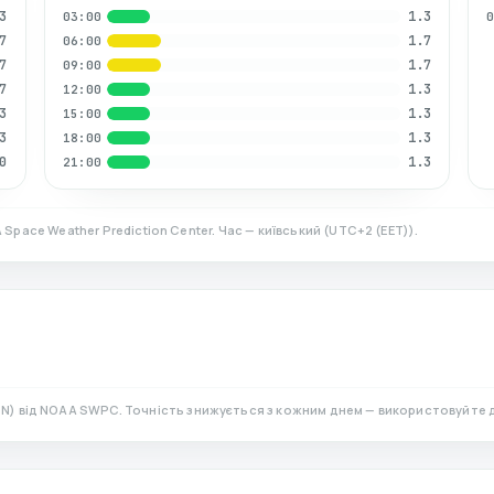
3
1.3
03:00
7
1.7
06:00
7
1.7
09:00
7
1.3
12:00
3
1.3
15:00
3
1.3
18:00
0
1.3
21:00
 Space Weather Prediction Center. Час — київський
(
UTC+2 (EET)
).
°N)
від NOAA SWPC. Точність знижується з кожним днем — використовуйте 