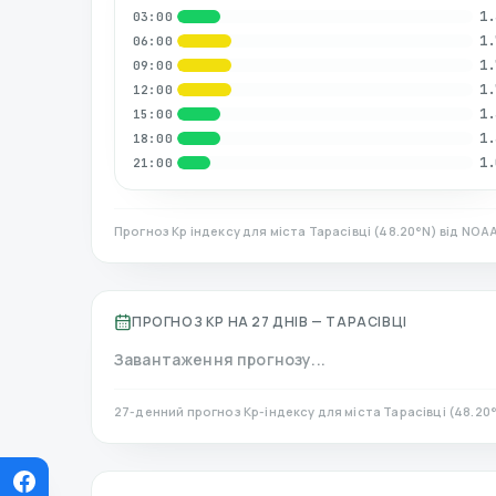
1.
03:00
1.
06:00
1.
09:00
1.
12:00
1.
15:00
1.
18:00
1.
21:00
Прогноз Kp індексу для міста
Тарасівці
(
48.20
°N)
від NOAA
ПРОГНОЗ KP НА 27 ДНІВ —
ТАРАСІВЦІ
Завантаження прогнозу...
27-денний прогноз Kp-індексу для міста
Тарасівці
(
48.20