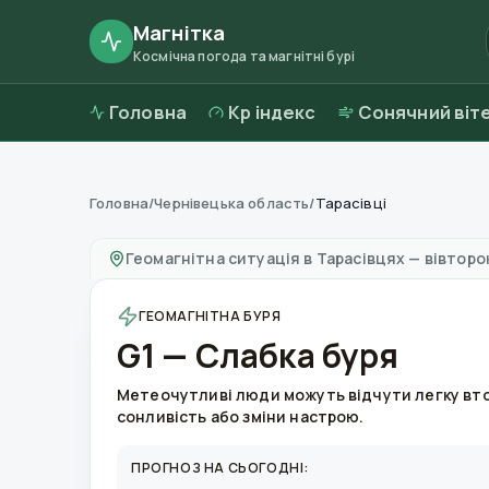
Магнітка
Космічна погода та магнітні бурі
Головна
Kp індекс
Сонячний віт
Головна
/
Чернівецька область
/
Тарасівці
Магнітні бурі в
Тарасівцях
—
погода та якіст
Геомагнітна ситуація в
Тарасівцях
—
вівторок
ГЕОМАГНІТНА БУРЯ
G1 — Слабка буря
Метеочутливі люди можуть відчути легку вт
сонливість або зміни настрою.
ПРОГНОЗ НА СЬОГОДНІ: