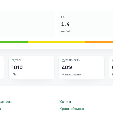
NO₂
1.4
мкг/м³
ТИСК
ХМАРНІСТЬ
1010
40%
гПа
Малохмарно
жинець
Хотин
а
Красноїльськ