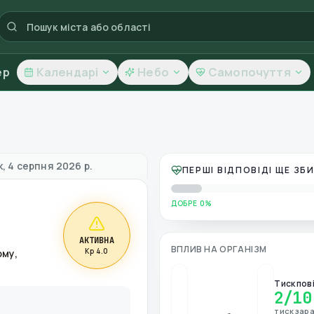
ер
Календарі
Небо
Самопочуття
ь повітря
, 4 серпня 2026 р.
ПЕРШІ ВІДПОВІДІ ЩЕ З
ДОБРЕ 0%
АКТИВНА
ВПЛИВ НА ОРГАНІЗМ
Kp 4.0
ому,
Тиск пов
2
/10
тиск зара