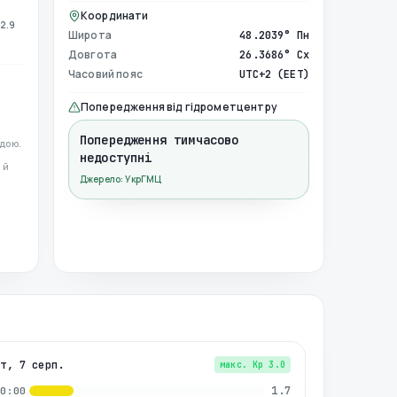
Координати
2.9
Широта
48.2039° Пн
Довгота
26.3686° Сх
Часовий пояс
UTC+2 (EET)
Попередження від гідрометцентру
Попередження тимчасово
дою.
недоступні
 й
Джерело: УкрГМЦ
пт, 7 серп.
макс. Kp
3.0
1.7
00:00