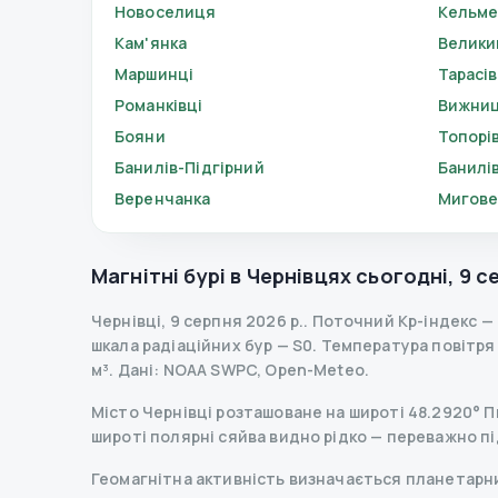
Новоселиця
Кельме
Кам'янка
Велики
Маршинці
Тарасів
Романківці
Вижни
Бояни
Топорі
Банилів-Підгірний
Банилі
Веренчанка
Мигов
Магнітні бурі в
Чернівцях
сьогодні
,
9 с
Чернівці
,
9 серпня 2026 р.
.
Поточний Kp-індекс
—
шкала радіаційних бур
— S
0
.
Температура повітря —
м³.
Дані
: NOAA SWPC, Open-Meteo.
Місто Чернівці розташоване на широті 48.2920° Пн
широті полярні сяйва видно рідко — переважно пі
Геомагнітна активність визначається планетарним