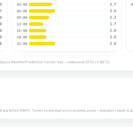
3
2.7
03:00
7
3.0
06:00
0
2.3
09:00
0
1.7
12:00
0
2.0
15:00
0
2.0
18:00
0
3.0
21:00
Space Weather Prediction Center. Час — київський
(
UTC+2 (EET)
).
N)
від NOAA SWPC. Точність знижується з кожним днем — використовуйте д