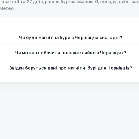
оз на 3 та 27 днів, рівень бурі за шкалою G, погоду, схід і за
Meteo.
Чи буде магнітна буря в Чернівцях сьогодні?
Чи можна побачити полярне сяйво в Чернівцях?
Звідки беруться дані про магнітні бурі для Чернівців?