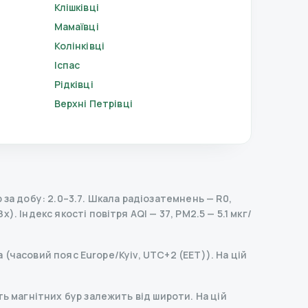
Клішківці
Мамаївці
Колінківці
Іспас
Рідківці
Верхні Петрівці
за добу: 2.0–3.7.
Шкала радіозатемнень
— R
0
,
Зх).
Індекс якості повітря AQI — 37, PM2.5 — 5.1 мкг/
а (часовий пояс Europe/Kyiv, UTC+2 (EET)). На цій
ь магнітних бур залежить від широти. На цій