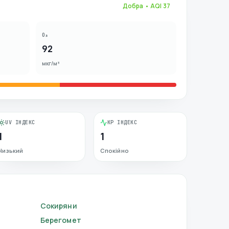
Добра
• AQI
37
O₃
92
мкг/м³
UV ІНДЕКС
KP ІНДЕКС
1
1
Низький
Спокійно
Сокиряни
Берегомет