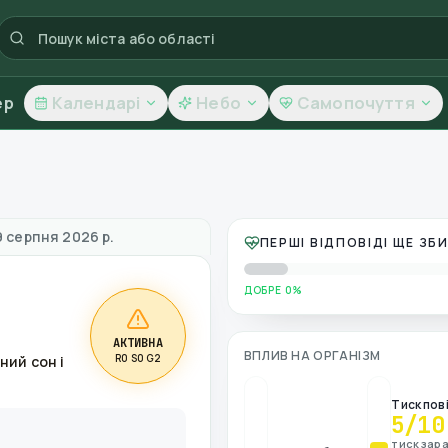
ер
Календарі
Небо
Самопочуття
 повітря
9 серпня 2026 р.
ПЕРШІ ВІДПОВІДІ ЩЕ З
ДОБРЕ 0%
АКТИВНА
ВПЛИВ НА ОРГАНІЗМ
R0 S0 G2
ний сон і
Тиск пов
5
/10
тиск зара