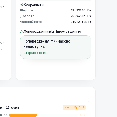
Координати
2.0
Широта
48.2920° Пн
Довгота
25.9358° Сх
Часовий пояс
UTC+2 (EET)
Попередження від гідрометцентру
Попередження тимчасово
дою.
недоступні
 й
Джерело: УкрГМЦ
ср, 12 серп.
макс. Kp
3.7
3.7
00:00