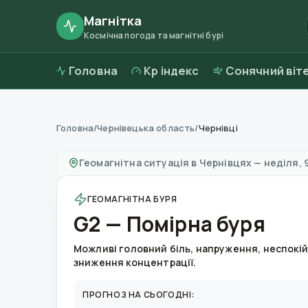
Магнітка
Космічна погода та магнітні бурі
Головна
Kp індекс
Сонячний віт
Головна
/
Чернівецька область
/
Чернівці
Магнітні бурі в
Чернівцях
—
погода та якість
Геомагнітна ситуація в
Чернівцях
—
неділя, 
ГЕОМАГНІТНА БУРЯ
G2 — Помірна буря
Можливі головний біль, напруження, неспокій
зниження концентрації.
ПРОГНОЗ НА СЬОГОДНІ: