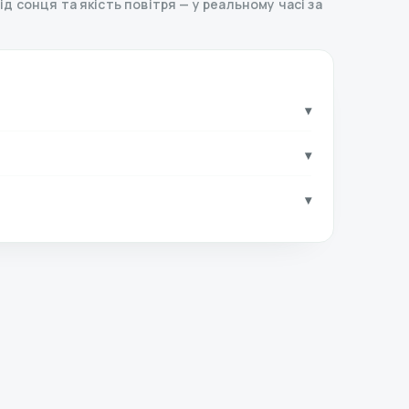
хід сонця та якість повітря — у реальному часі за
▾
▾
▾