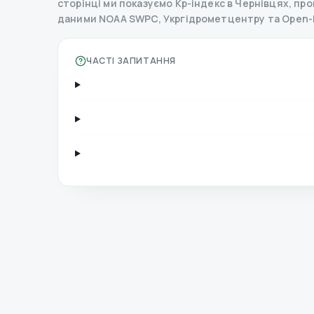
сторінці ми показуємо Kp-індекс в Чернівцях, прогн
даними NOAA SWPC, Укргідрометцентру та Open-
ЧАСТІ ЗАПИТАННЯ