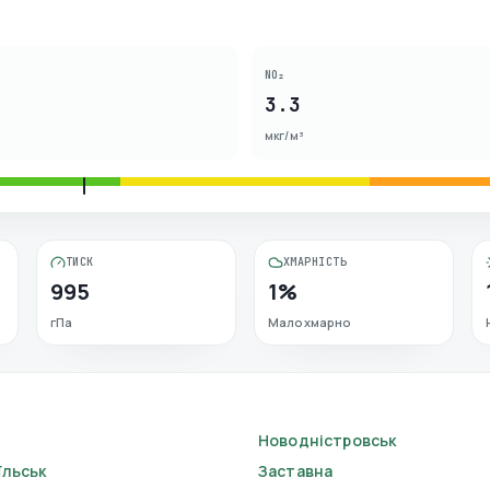
NO₂
3.3
мкг/м³
ТИСК
ХМАРНІСТЬ
995
1%
гПа
Малохмарно
Новодністровськ
їльськ
Заставна