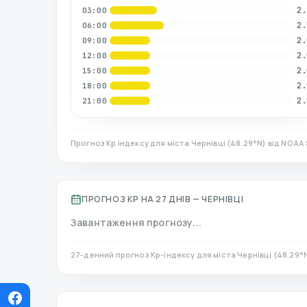
2.
03:00
2.
06:00
2.
09:00
2.
12:00
2.
15:00
2.
18:00
2.
21:00
Прогноз Kp індексу для міста
Чернівці
(
48.29
°N)
від NOAA 
ПРОГНОЗ KP НА 27 ДНІВ —
ЧЕРНІВЦІ
Завантаження прогнозу...
27-денний прогноз Kp-індексу для міста
Чернівці
(
48.29
°