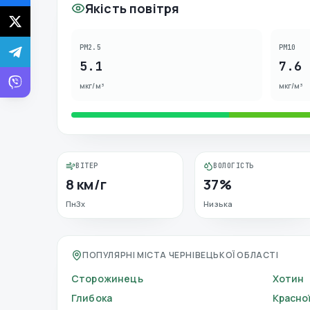
Якість повітря
PM2.5
PM10
5.1
7.6
мкг/м³
мкг/м³
ВІТЕР
ВОЛОГІСТЬ
8 км/г
37%
ПнЗх
Низька
ПОПУЛЯРНІ МІСТА ЧЕРНІВЕЦЬКОЇ ОБЛАСТІ
Сторожинець
Хотин
Глибока
Красно