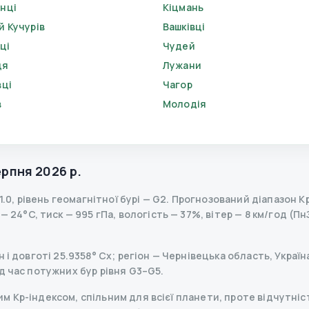
нці
Кіцмань
й Кучурів
Вашківці
ці
Чудей
ця
Лужани
вці
Чагор
в
Молодія
е
ерпня 2026 р.
1.0
,
рівень геомагнітної бурі
— G
2
.
Прогнозований діапазон Kp 
 24°C, тиск — 995 гПа, вологість — 37%, вітер — 8 км/год (Пн
 і довготі 25.9358° Сх; регіон — Чернівецька область, Україн
д час потужних бур рівня G3–G5.
 Kp-індексом, спільним для всієї планети, проте відчутніст