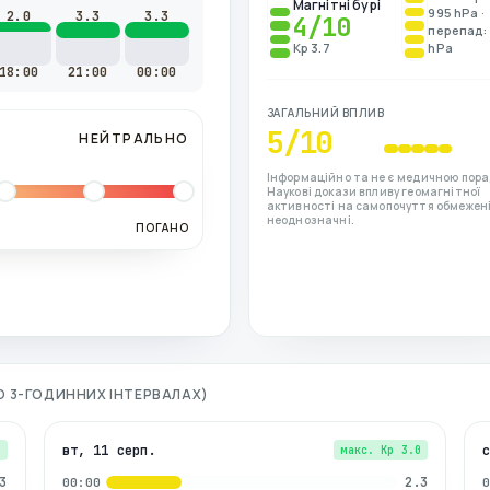
Магнітні бурі
995 hPa ·
2.0
3.3
3.3
4
/10
перепад: 
Kp 3.7
hPa
18:00
21:00
00:00
ЗАГАЛЬНИЙ ВПЛИВ
5
/10
НЕЙТРАЛЬНО
Інформаційно та не є медичною пора
Наукові докази впливу геомагнітної
активності на самопочуття обмежені
неоднозначні.
ПОГАНО
ПО 3-ГОДИННИХ ІНТЕРВАЛАХ)
вт, 11 серп.
3
макс. Kp
3.0
3
2.3
00:00