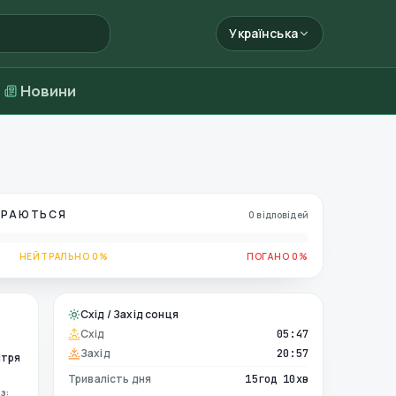
Українська
Новини
БИРАЮТЬСЯ
0 відповідей
НЕЙТРАЛЬНО 0%
ПОГАНО 0%
Схід / Захід сонця
Схід
05:47
Захід
20:57
ітря
Тривалість дня
15год 10хв
з: