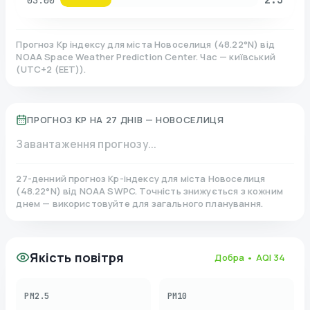
03:00
Прогноз Kp індексу для міста
Новоселиця
(
48.22
°N)
від
NOAA Space Weather Prediction Center. Час — київський
(
UTC+2 (EET)
).
ПРОГНОЗ KP НА 27 ДНІВ —
НОВОСЕЛИЦЯ
Завантаження прогнозу...
27-денний прогноз Kp-індексу для міста
Новоселиця
(
48.22
°N)
від NOAA SWPC. Точність знижується з кожним
днем — використовуйте для загального планування.
Якість повітря
Добра
• AQI
34
PM2.5
PM10