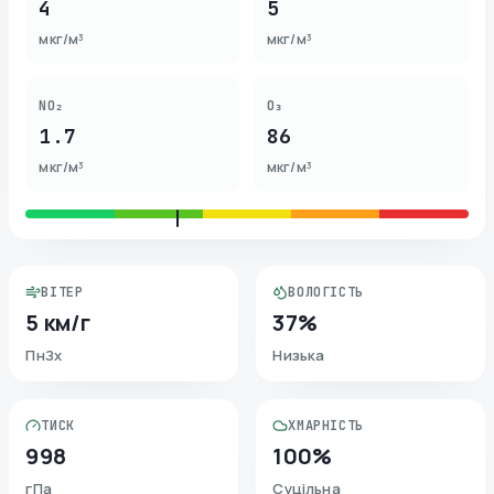
4
5
мкг/м³
мкг/м³
NO₂
O₃
1.7
86
мкг/м³
мкг/м³
ВІТЕР
ВОЛОГІСТЬ
5 км/г
37%
ПнЗх
Низька
ТИСК
ХМАРНІСТЬ
998
100%
гПа
Суцільна