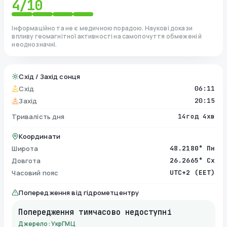
4
/10
Інформаційно та не є медичною порадою. Наукові докази
впливу геомагнітної активності на самопочуття обмежені й
неоднозначні.
Схід / Захід сонця
Схід
06:11
Захід
20:15
Тривалість дня
14год 4хв
Координати
Широта
48.2180° Пн
Довгота
26.2665° Сх
Часовий пояс
UTC+2 (EET)
Попередження від гідрометцентру
Попередження тимчасово недоступні
Джерело: УкрГМЦ