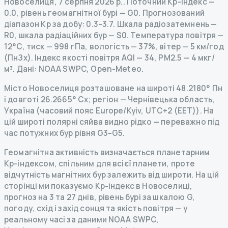
Новоселиця
,
7 серпня 2026 р.
.
Поточний Kp-індекс
—
0.0
,
рівень геомагнітної бурі
— G
0
.
Прогнозований
діапазон Kp за добу: 0.3–3.7.
Шкала радіозатемнень
—
R
0
,
шкала радіаційних бур
— S
0
.
Температура повітря —
12°C, тиск — 998 гПа, вологість — 37%, вітер — 5 км/год
(ПнЗх).
Індекс якості повітря AQI — 34, PM2.5 — 4 мкг/
м³.
Дані
: NOAA SWPC, Open-Meteo.
Місто Новоселиця розташоване на широті 48.2180° Пн
і довготі 26.2665° Сх; регіон — Чернівецька область,
Україна (часовий пояс Europe/Kyiv, UTC+2 (EET)). На
цій широті полярні сяйва видно рідко — переважно під
час потужних бур рівня G3–G5.
Геомагнітна активність визначається планетарним
Kp-індексом, спільним для всієї планети, проте
відчутність магнітних бур залежить від широти. На цій
сторінці ми показуємо Kp-індекс в Новоселиці,
прогноз на 3 та 27 днів, рівень бурі за шкалою G,
погоду, схід і захід сонця та якість повітря — у
реальному часі за даними NOAA SWPC,