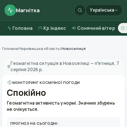
Магнітка
Українська
Головна
Kp індекс
Сонячний вітер
Головна
/
Чернівецька область
/
Новоселиця
Магнітні бурі в
Новоселиці
—
погода та якість повітр
Геомагнітна ситуація в
Новоселиці
—
пʼятниця, 7
серпня 2026 р.
МОНІТОРИНГ КОСМІЧНОЇ ПОГОДИ
Спокійно
Геомагнітна активність у нормі. Значних збурень
не очікується.
ПРОГНОЗ НА СЬОГОДНІ: