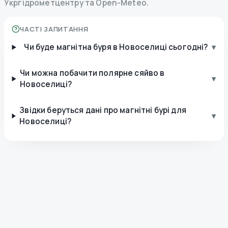
Укргідрометцентру та Open-Meteo.
ЧАСТІ ЗАПИТАННЯ
Чи буде магнітна буря в Новоселиці сьогодні?
▾
Чи можна побачити полярне сяйво в
▾
Новоселиці?
Звідки беруться дані про магнітні бурі для
▾
Новоселиці?