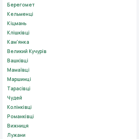
Берегомет
Кельменці
Кіцмань
Клішківці
Кам'янка
Великий Кучурів
Вашківці
Мамаївці
Маршинці
Тарасівці
Чудей
Колінківці
Романківці
Вижниця
Лужани