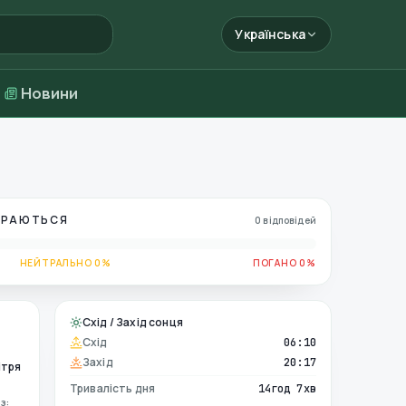
Українська
Новини
БИРАЮТЬСЯ
0 відповідей
НЕЙТРАЛЬНО 0%
ПОГАНО 0%
Схід / Захід сонця
Схід
06:10
Захід
20:17
ітря
Тривалість дня
14год 7хв
з: