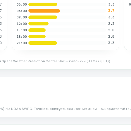
7
3.3
03:00
7
3.7
06:00
3
3.3
09:00
3
2.3
12:00
3
2.0
15:00
3
2.0
18:00
0
3.3
21:00
 Space Weather Prediction Center. Час — київський
(
UTC+2 (EET)
).
°N)
від NOAA SWPC. Точність знижується з кожним днем — використовуйте 