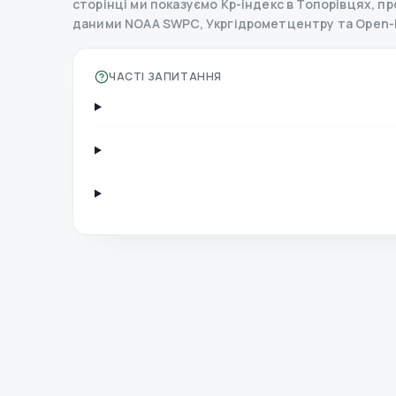
сторінці ми показуємо Kp-індекс в Топорівцях, прог
даними NOAA SWPC, Укргідрометцентру та Open-
ЧАСТІ ЗАПИТАННЯ