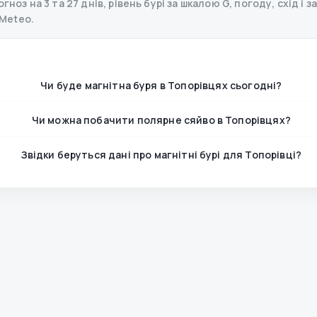
ноз на 3 та 27 днів, рівень бурі за шкалою G, погоду, схід і з
Meteo.
Чи буде магнітна буря в Топорівцях сьогодні?
Чи можна побачити полярне сяйво в Топорівцях?
Звідки беруться дані про магнітні бурі для Топорівці?