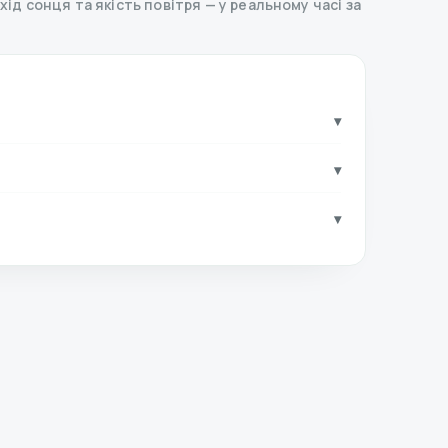
ахід сонця та якість повітря — у реальному часі за
▾
▾
▾