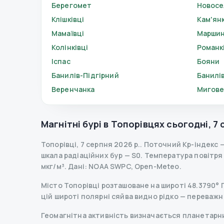
Берегомет
Новос
Клішківці
Кам'ян
Мамаївці
Маршин
Колінківці
Романк
Іспас
Бояни
Банилів-Підгірний
Банилі
Веренчанка
Мигов
Магнітні бурі в
Топорівцях
сьогодні
,
7 
Топорівці
,
7 серпня 2026 р.
.
Поточний Kp-індекс
шкала радіаційних бур
— S
0
.
Температура повітря —
мкг/м³.
Дані
: NOAA SWPC, Open-Meteo.
Місто Топорівці розташоване на широті 48.3790° П
цій широті полярні сяйва видно рідко — переважн
Геомагнітна активність визначається планетарним