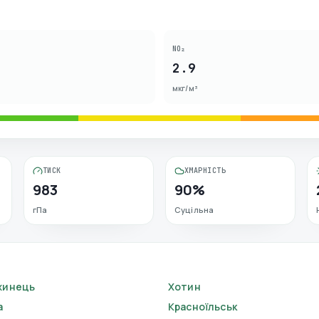
NO₂
2.9
мкг/м³
ТИСК
ХМАРНІСТЬ
983
90%
гПа
Суцільна
жинець
Хотин
а
Красноїльськ