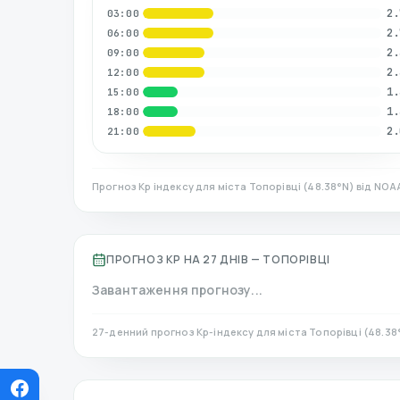
2.
03:00
2.
06:00
2.
09:00
2.
12:00
1.
15:00
1.
18:00
2.
21:00
Прогноз Kp індексу для міста
Топорівці
(
48.38
°N)
від NOAA
ПРОГНОЗ KP НА 27 ДНІВ —
ТОПОРІВЦІ
Завантаження прогнозу...
27-денний прогноз Kp-індексу для міста
Топорівці
(
48.38