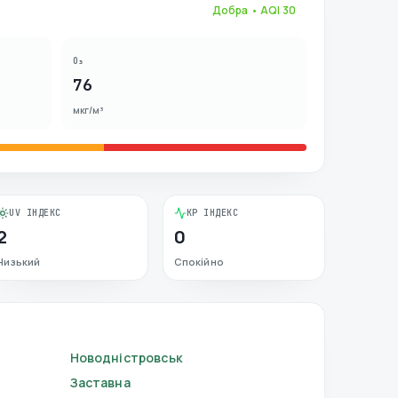
Добра
• AQI
30
O₃
76
мкг/м³
UV ІНДЕКС
KP ІНДЕКС
2
0
Низький
Спокійно
Новодністровськ
Заставна