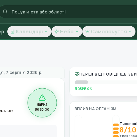
ер
Календарі
Небо
Самопочуття
ть повітря
я, 7 серпня 2026 р.
ПЕРШІ ВІДПОВІДІ ЩЕ З
ДОБРЕ 0%
НОРМА
ВПЛИВ НА ОРГАНІЗМ
R0 S0 G0
ень не
Тиск пов
8
/10
тиск зара