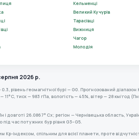
елиця
Кельменці
ка
Великий Кучурів
ці
Тарасівці
івці
Вижниця
Чагор
в
Молодія
е
серпня 2026 р.
—
0.3
,
рівень геомагнітної бурі
— G
0
.
Прогнозований діапазон Kp
 11°C, тиск — 983 гПа, вологість — 45%, вітер — 28 км/год (Пн
н і довготі 26.0867° Сх; регіон — Чернівецька область, Украї
о під час потужних бур рівня G3–G5.
 Kp-індексом, спільним для всієї планети, проте відчутніст