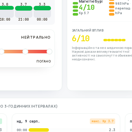
Магнітні бурі
983 hPa ·
3.0
3.7
3.3
4
/10
перепад: 
Kp 3.7
hPa
18:00
21:00
00:00
ЗАГАЛЬНИЙ ВПЛИВ
6
/10
НЕЙТРАЛЬНО
Інформаційно та не є медичною пора
Наукові докази впливу геомагнітної
активності на самопочуття обмежені
неоднозначні.
ПОГАНО
(ПО 3-ГОДИННИХ ІНТЕРВАЛАХ)
нд, 9 серп.
3
макс. Kp
3.7
3
2.3
00:00