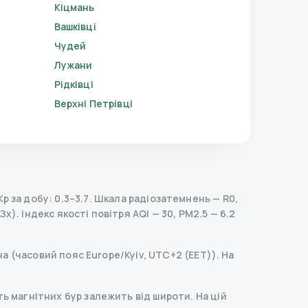
Кіцмань
Вашківці
Чудей
Лужани
Рідківці
Верхні Петрівці
 за добу: 0.3–3.7.
Шкала радіозатемнень
— R
0
,
Зх).
Індекс якості повітря AQI — 30, PM2.5 — 6.2
на (часовий пояс Europe/Kyiv, UTC+2 (EET)). На
ь магнітних бур залежить від широти. На цій