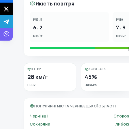
Якість повітря
PM2.5
PM10
6.2
7.9
мкг/м³
мкг/м³
ВІТЕР
ВОЛОГІСТЬ
28 км/г
45%
ПнЗх
Низька
ПОПУЛЯРНІ МІСТА ЧЕРНІВЕЦЬКОЇ ОБЛАСТІ
Чернівці
Сторо
Сокиряни
Глибок