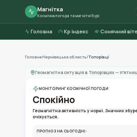
Магнітка
Космічна погода та магнітні бурі
Головна
Kp індекс
Сонячний віт
Головна
/
Чернівецька область
/
Топорівці
Магнітні бурі в
Топорівцях
—
погода та якіс
Геомагнітна ситуація в
Топорівцях
—
пʼятниц
МОНІТОРИНГ КОСМІЧНОЇ ПОГОДИ
Спокійно
Геомагнітна активність у нормі. Значних збур
очікується.
ПРОГНОЗ НА СЬОГОДНІ: