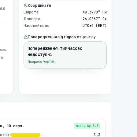
Координати
0.0
Широта
48.3790° Пн
Довгота
26.0867° Сх
Часовий пояс
UTC+2 (EET)
Попередження від гідрометцентру
Попередження тимчасово
дою.
недоступні
 й
Джерело: УкрГМЦ
пн, 10 серп.
макс. Kp
3.3
3.3
00:00