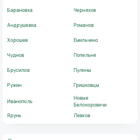
Барановка
Черняхов
Андрушевка
Романов
Хорошев
Емильчино
Чуднов
Попельня
Брусилов
Пулины
Ружин
Гришковцы
Новые
Иванополь
Белокоровичи
Ярунь
Левков