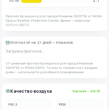
2.7
03:00
Прогноз Kp индекса для города
Романов
(
50.15
°N)
от NOAA
Space Weather Prediction Center. Время — киевское
(
UTC+2 (EET)
).
ПРОГНОЗ KP НА 27 ДНЕЙ —
РОМАНОВ
Загрузка прогноза...
27-дневный прогноз Kp индекса для города
Романов
(
50.15
°N)
от NOAA SWPC. Точность снижается с каждым
днём — используйте для общего планирования.
Качество воздуха
Хорошая
• AQI
30
PM2.5
PM10