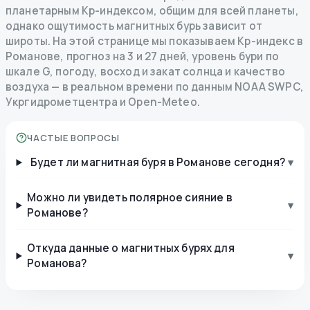
планетарным Kp-индексом, общим для всей планеты,
однако ощутимость магнитных бурь зависит от
широты. На этой странице мы показываем Kp-индекс в
Романове, прогноз на 3 и 27 дней, уровень бури по
шкале G, погоду, восход и закат солнца и качество
воздуха — в реальном времени по данным NOAA SWPC,
Укргидрометцентра и Open-Meteo.
ЧАСТЫЕ ВОПРОСЫ
Будет ли магнитная буря в Романове сегодня?
▾
Можно ли увидеть полярное сияние в
▾
Романове?
Откуда данные о магнитных бурях для
▾
Романова?