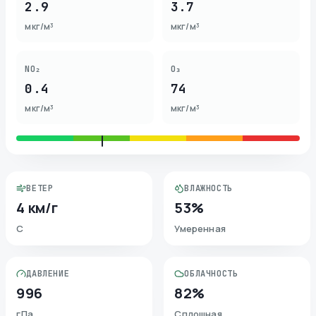
2.9
3.7
мкг/м³
мкг/м³
NO₂
O₃
0.4
74
мкг/м³
мкг/м³
ВЕТЕР
ВЛАЖНОСТЬ
4 км/г
53%
С
Умеренная
ДАВЛЕНИЕ
ОБЛАЧНОСТЬ
996
82%
гПа
Сплошная