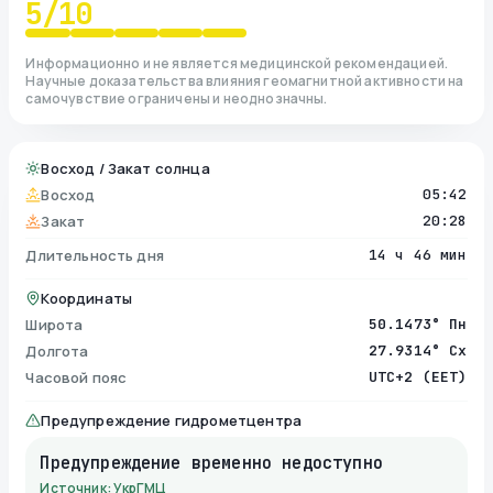
5
/10
Информационно и не является медицинской рекомендацией.
Научные доказательства влияния геомагнитной активности на
самочувствие ограничены и неоднозначны.
Восход / Закат солнца
Восход
05:42
Закат
20:28
Длительность дня
14 ч 46 мин
Координаты
Широта
50.1473° Пн
Долгота
27.9314° Сх
Часовой пояс
UTC+2 (EET)
Предупреждение гидрометцентра
Предупреждение временно недоступно
Источник: УкрГМЦ