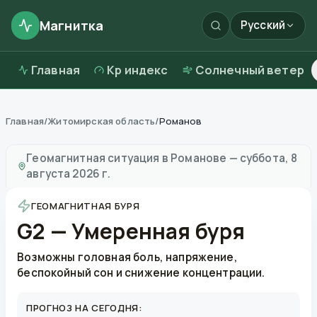
Магнитка
Русский
Главная
Kp индекс
Солнечный ветер
Главная
/
Житомирская область
/
Романов
Магнитные бури в
Романове
—
погода и качество в
Геомагнитная ситуация в
Романове
—
суббота, 8
августа 2026 г.
ГЕОМАГНИТНАЯ БУРЯ
G2 — Умеренная буря
Возможны головная боль, напряжение,
беспокойный сон и снижение концентрации.
ПРОГНОЗ НА СЕГОДНЯ: