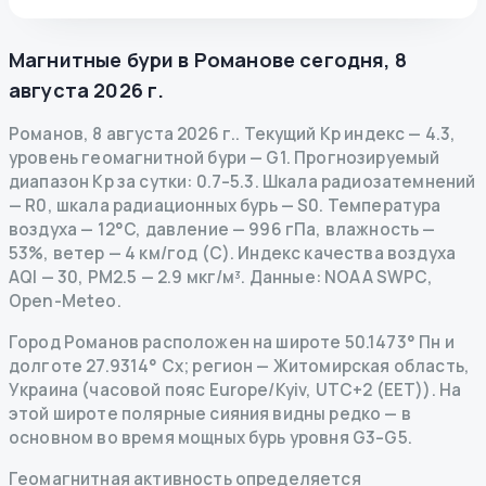
Магнитные бури в
Романове
сегодня
,
8
августа 2026 г.
Романов
,
8 августа 2026 г.
.
Текущий Kp индекс
—
4.3
,
уровень геомагнитной бури
— G
1
.
Прогнозируемый
диапазон Kp за сутки: 0.7–5.3.
Шкала радиозатемнений
— R
0
,
шкала радиационных бурь
— S
0
.
Температура
воздуха — 12°C, давление — 996 гПа, влажность —
53%, ветер — 4 км/год (С).
Индекс качества воздуха
AQI — 30, PM2.5 — 2.9 мкг/м³.
Данные
: NOAA SWPC,
Open-Meteo.
Город Романов расположен на широте 50.1473° Пн и
долготе 27.9314° Сх; регион — Житомирская область,
Украина (часовой пояс Europe/Kyiv, UTC+2 (EET)). На
этой широте полярные сияния видны редко — в
основном во время мощных бурь уровня G3–G5.
Геомагнитная активность определяется