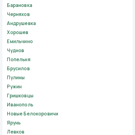
Барановка
Черняхов
Андрушевка
Хорошев
Емильчино
Чуднов
Попельня
Брусилов
Пулины
Ружин
Гришковцы
Иванополь
Новые Белокоровичи
Ярунь
Левков