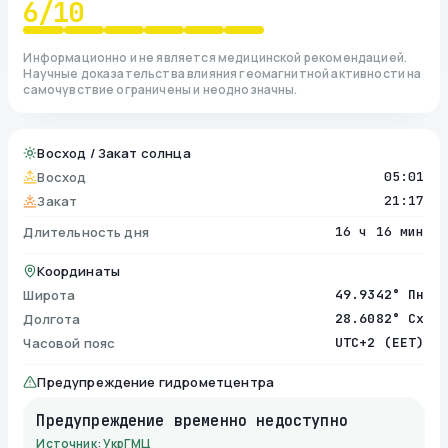
6
/10
Информационно и не является медицинской рекомендацией.
Научные доказательства влияния геомагнитной активности на
самочувствие ограничены и неоднозначны.
Восход / Закат солнца
Восход
05:01
Закат
21:17
Длительность дня
16 ч 16 мин
Координаты
Широта
49.9342° Пн
Долгота
28.6082° Сх
Часовой пояс
UTC+2 (EET)
Предупреждение гидрометцентра
Предупреждение временно недоступно
Источник: УкрГМЦ