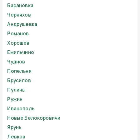
Барановка
Черняхов
Андрушевка
Романов
Хорошев
Емильчино
Чуднов
Попельня
Брусилов
Пулины
Ружин
Иванополь
Новые Белокоровичи
Ярунь
Левков