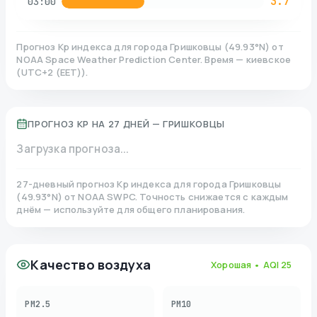
3.7
03:00
Прогноз Kp индекса для города
Гришковцы
(
49.93
°N)
от
NOAA Space Weather Prediction Center. Время — киевское
(
UTC+2 (EET)
).
ПРОГНОЗ KP НА 27 ДНЕЙ —
ГРИШКОВЦЫ
Загрузка прогноза...
27-дневный прогноз Kp индекса для города
Гришковцы
(
49.93
°N)
от NOAA SWPC. Точность снижается с каждым
днём — используйте для общего планирования.
Качество воздуха
Хорошая
• AQI
25
PM2.5
PM10