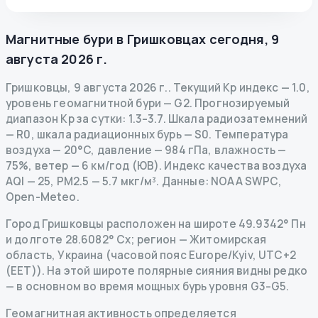
Магнитные бури в
Гришковцах
сегодня
,
9
августа 2026 г.
Гришковцы
,
9 августа 2026 г.
.
Текущий Kp индекс
—
1.0
,
уровень геомагнитной бури
— G
2
.
Прогнозируемый
диапазон Kp за сутки: 1.3–3.7.
Шкала радиозатемнений
— R
0
,
шкала радиационных бурь
— S
0
.
Температура
воздуха — 20°C, давление — 984 гПа, влажность —
75%, ветер — 6 км/год (ЮВ).
Индекс качества воздуха
AQI — 25, PM2.5 — 5.7 мкг/м³.
Данные
: NOAA SWPC,
Open-Meteo.
Город Гришковцы расположен на широте 49.9342° Пн
и долготе 28.6082° Сх; регион — Житомирская
область, Украина (часовой пояс Europe/Kyiv, UTC+2
(EET)). На этой широте полярные сияния видны редко
— в основном во время мощных бурь уровня G3–G5.
Геомагнитная активность определяется