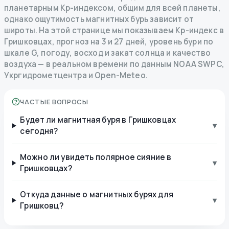
планетарным Kp-индексом, общим для всей планеты,
однако ощутимость магнитных бурь зависит от
широты. На этой странице мы показываем Kp-индекс в
Гришковцах, прогноз на 3 и 27 дней, уровень бури по
шкале G, погоду, восход и закат солнца и качество
воздуха — в реальном времени по данным NOAA SWPC,
Укргидрометцентра и Open-Meteo.
ЧАСТЫЕ ВОПРОСЫ
Будет ли магнитная буря в Гришковцах
▾
сегодня?
Можно ли увидеть полярное сияние в
▾
Гришковцах?
Откуда данные о магнитных бурях для
▾
Гришковц?