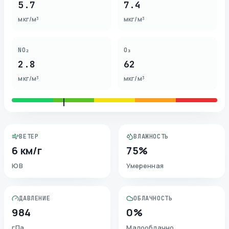
5.7
7.4
мкг/м³
мкг/м³
NO₂
O₃
2.8
62
мкг/м³
мкг/м³
ВЕТЕР
ВЛАЖНОСТЬ
6 км/г
75%
ЮВ
Умеренная
ДАВЛЕНИЕ
ОБЛАЧНОСТЬ
984
0%
гПа
Малооблачно