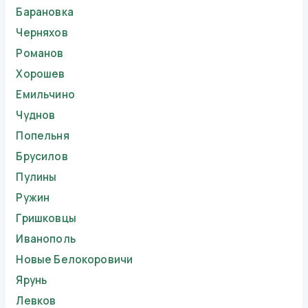
Барановка
Черняхов
Романов
Хорошев
Емильчино
Чуднов
Попельня
Брусилов
Пулины
Ружин
Гришковцы
Иванополь
Новые Белокоровичи
Ярунь
Левков