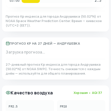
2.3
03:00
Прогноз Kp индекса для города
Андрушевка
(
50.02
°N)
от
NOAA Space Weather Prediction Center. Время — киевское
(
UTC+2 (EET)
).
ПРОГНОЗ KP НА 27 ДНЕЙ —
АНДРУШЕВКА
Загрузка прогноза...
27-дневный прогноз Kp индекса для города
Андрушевка
(
50.02
°N)
от NOAA SWPC. Точность снижается с каждым
днём — используйте для общего планирования.
Качество воздуха
Хорошая
• AQI
37
PM2.5
PM10