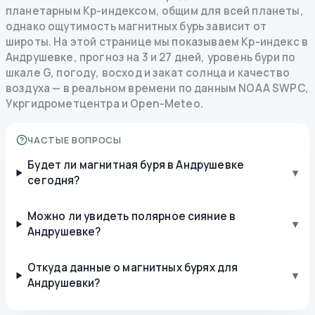
планетарным Kp-индексом, общим для всей планеты,
однако ощутимость магнитных бурь зависит от
широты. На этой странице мы показываем Kp-индекс в
Андрушевке, прогноз на 3 и 27 дней, уровень бури по
шкале G, погоду, восход и закат солнца и качество
воздуха — в реальном времени по данным NOAA SWPC,
Укргидрометцентра и Open-Meteo.
ЧАСТЫЕ ВОПРОСЫ
Будет ли магнитная буря в Андрушевке
▾
сегодня?
Можно ли увидеть полярное сияние в
▾
Андрушевке?
Откуда данные о магнитных бурях для
▾
Андрушевки?