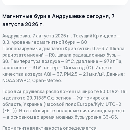
Магнитные бури в
Андрушевке
сегодня
,
7
августа 2026 г.
Андрушевка
,
7 августа 2026 г.
.
Текущий Kp индекс
—
0.0
,
уровень геомагнитной бури
— G
0
.
Прогнозируемый диапазон Kp за сутки: 0.3–3.7.
Шкала
радиозатемнений
— R
0
,
шкала радиационных бурь
—
S
0
.
Температура воздуха — 8°C, давление — 978 гПа,
влажность — 31%, ветер — 14 км/год (С).
Индекс
качества воздуха AQI — 37, PM2.5 — 2.1 мкг/м³.
Данные
:
NOAA SWPC, Open-Meteo.
Город Андрушевка расположен на широте 50.0192° Пн
и долготе 29.0188° Сх; регион — Житомирская
область, Украина (часовой пояс Europe/Kyiv, UTC+2
(EET)). На этой широте полярные сияния видны редко
— в основном во время мощных бурь уровня G3–G5.
Геомагнитная активность определяется