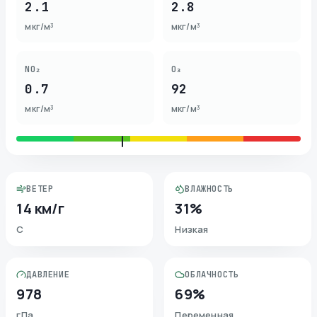
2.1
2.8
мкг/м³
мкг/м³
NO₂
O₃
0.7
92
мкг/м³
мкг/м³
ВЕТЕР
ВЛАЖНОСТЬ
14 км/г
31%
С
Низкая
ДАВЛЕНИЕ
ОБЛАЧНОСТЬ
978
69%
гПа
Переменная