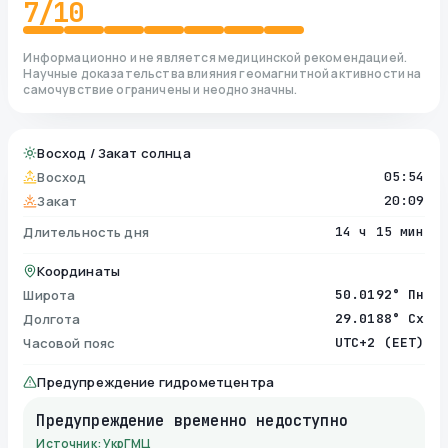
7
/10
Информационно и не является медицинской рекомендацией.
Научные доказательства влияния геомагнитной активности на
самочувствие ограничены и неоднозначны.
Восход / Закат солнца
Восход
05:54
Закат
20:09
Длительность дня
14 ч 15 мин
Координаты
Широта
50.0192° Пн
Долгота
29.0188° Сх
Часовой пояс
UTC+2 (EET)
Предупреждение гидрометцентра
Предупреждение временно недоступно
Источник: УкрГМЦ