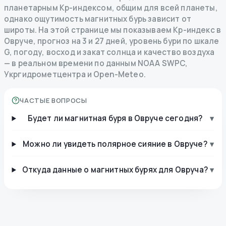
планетарным Kp-индексом, общим для всей планеты,
однако ощутимость магнитных бурь зависит от
широты. На этой странице мы показываем Kp-индекс в
Овруче, прогноз на 3 и 27 дней, уровень бури по шкале
G, погоду, восход и закат солнца и качество воздуха
— в реальном времени по данным NOAA SWPC,
Укргидрометцентра и Open-Meteo.
ЧАСТЫЕ ВОПРОСЫ
Будет ли магнитная буря в Овруче сегодня?
▾
Можно ли увидеть полярное сияние в Овруче?
▾
Откуда данные о магнитных бурях для Овруча?
▾