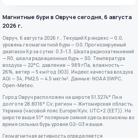
Магнитные бури в
Овруче
сегодня
,
6 августа
2026 г.
Овруч
,
6 августа 2026 г.
.
Текущий Kp индекс
—
0.0
,
уровень геомагнитной бури
— G
0
.
Прогнозируемый
диапазон Kp за сутки: 0.3–1.3.
Шкала радиозатемнений
— R
0
,
шкала радиационных бурь
— S
0
.
Температура
воздуха — 22°C, давление — 989 гПа, влажность —
26%, ветер — 5 км/год (ЮЗ).
Индекс качества воздуха
AQI — 34, PM2.5 — 4.5 мкг/м³.
Данные
: NOAA SWPC,
Open-Meteo.
Город Овруч расположен на широте 51.3274° Пн и
долготе 28.8016° Сх; регион — Житомирская область,
Украина (часовой пояс Europe/Kyiv, UTC+2 (EET)). На
широте выше 51° полярные сияния здесь возможны во
время сильных бурь уровня G2–G3 и выше.
Геомагнитная активность определяется