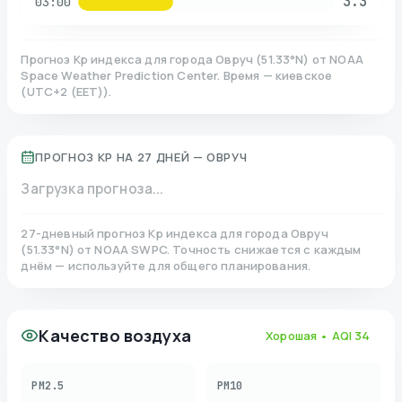
3.3
03:00
Прогноз Kp индекса для города
Овруч
(
51.33
°N)
от NOAA
Space Weather Prediction Center. Время — киевское
(
UTC+2 (EET)
).
ПРОГНОЗ KP НА 27 ДНЕЙ —
ОВРУЧ
Загрузка прогноза...
27-дневный прогноз Kp индекса для города
Овруч
(
51.33
°N)
от NOAA SWPC. Точность снижается с каждым
днём — используйте для общего планирования.
Качество воздуха
Хорошая
• AQI
34
PM2.5
PM10