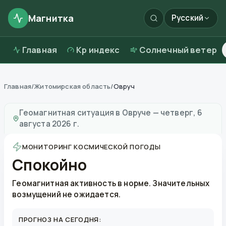
Магнитка
Русский
Главная
Kp индекс
Солнечный ветер
Главная
/
Житомирская область
/
Овруч
Магнитные бури в
Овруче
—
погода и качество возд
Геомагнитная ситуация в
Овруче
—
четверг, 6
августа 2026 г.
МОНИТОРИНГ КОСМИЧЕСКОЙ ПОГОДЫ
Спокойно
Геомагнитная активность в норме. Значительных
возмущений не ожидается.
ПРОГНОЗ НА СЕГОДНЯ: