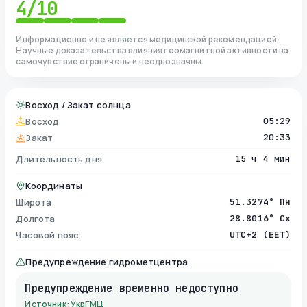
4
/10
Информационно и не является медицинской рекомендацией.
Научные доказательства влияния геомагнитной активности на
самочувствие ограничены и неоднозначны.
Восход / Закат солнца
Восход
05:29
Закат
20:33
Длительность дня
15 ч 4 мин
Координаты
Широта
51.3274° Пн
Долгота
28.8016° Сх
Часовой пояс
UTC+2 (EET)
Предупреждение гидрометцентра
Предупреждение временно недоступно
Источник: УкрГМЦ