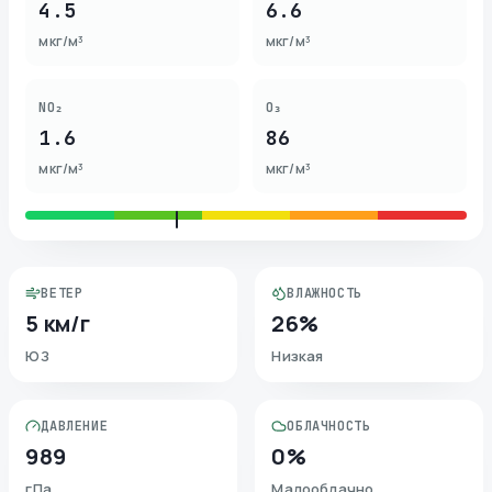
4.5
6.6
мкг/м³
мкг/м³
NO₂
O₃
1.6
86
мкг/м³
мкг/м³
ВЕТЕР
ВЛАЖНОСТЬ
5 км/г
26%
ЮЗ
Низкая
ДАВЛЕНИЕ
ОБЛАЧНОСТЬ
989
0%
гПа
Малооблачно