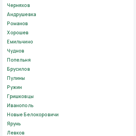
Черняхов
Андрушевка
Романов
Хорошев
Емильчино
Чуднов
Попельня
Брусилов
Пулины
Ружин
Гришковцы
Иванополь
Новые Белокоровичи
Ярунь
Левков