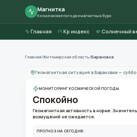
Магнитка
Космическая погода и магнитные бури
Главная
Kp индекс
Солнечный в
Главная
/
Житомирская область
/
Барановка
Магнитные бури в
Барановке
—
погода и ка
Геомагнитная ситуация в
Барановке
—
суббот
МОНИТОРИНГ КОСМИЧЕСКОЙ ПОГОДЫ
Спокойно
Геомагнитная активность в норме. Значител
возмущений не ожидается.
ПРОГНОЗ НА СЕГОДНЯ: