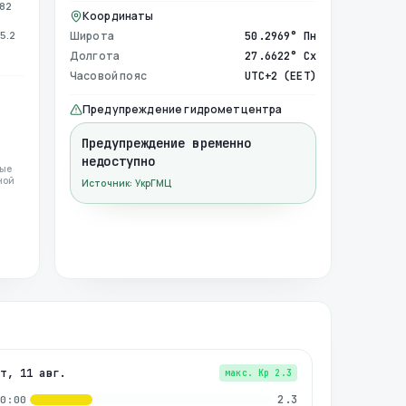
982
Координаты
5.2
Широта
50.2969° Пн
Долгота
27.6622° Сх
Часовой пояс
UTC+2 (EET)
Предупреждение гидрометцентра
Предупреждение временно
недоступно
ные
ной
Источник: УкрГМЦ
вт, 11 авг.
макс. Kp
2.3
2.3
00:00