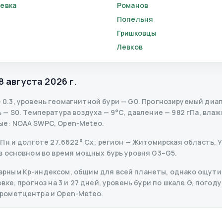
евка
Романов
в
Попельня
Гришковцы
Левков
8 августа 2026 г.
—
0.3
,
уровень геомагнитной бури
— G
0
.
Прогнозируемый диапаз
ь
— S
0
.
Температура воздуха — 9°C, давление — 982 гПа, влажн
ые
: NOAA SWPC, Open-Meteo.
Пн и долготе 27.6622° Сх; регион — Житомирская область, Ук
в основном во время мощных бурь уровня G3–G5.
рным Kp-индексом, общим для всей планеты, однако ощутим
е, прогноз на 3 и 27 дней, уровень бури по шкале G, погоду
дрометцентра и Open-Meteo.