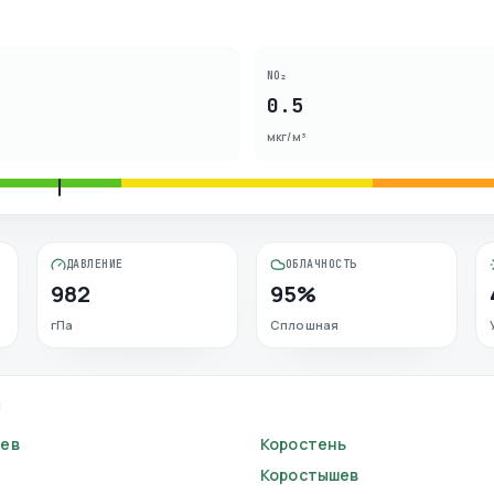
NO₂
0.5
мкг/м³
ДАВЛЕНИЕ
ОБЛАЧНОСТЬ
982
95%
гПа
Сплошная
И
ев
Коростень
Коростышев