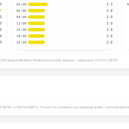
3
2.3
03:00
7
2.0
06:00
3
2.0
09:00
3
2.0
12:00
0
2.0
15:00
0
2.0
18:00
3
2.0
21:00
OAA Space Weather Prediction Center. Время — киевское
(
UTC+2 (EET)
).
0.30
°N)
от NOAA SWPC. Точность снижается с каждым днём — используйте