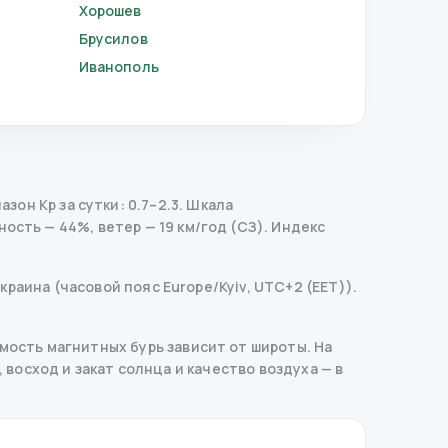
Хорошев
Брусилов
Иванополь
он Kp за сутки: 0.7–2.3.
Шкала
ость — 44%, ветер — 19 км/год (СЗ).
Индекс
раина (часовой пояс Europe/Kyiv, UTC+2 (EET)).
ость магнитных бурь зависит от широты. На
, восход и закат солнца и качество воздуха — в