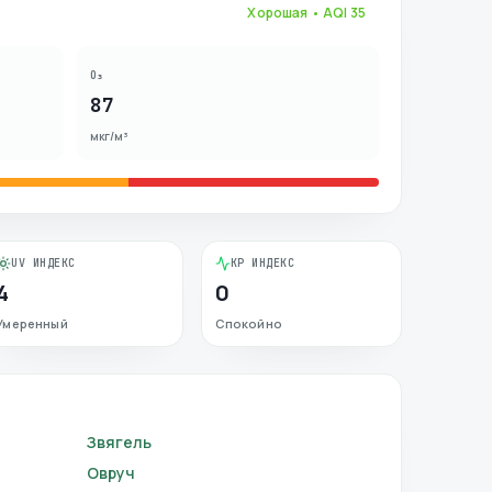
Хорошая
• AQI
35
O₃
87
мкг/м³
UV ИНДЕКС
KP ИНДЕКС
4
0
Умеренный
Спокойно
Звягель
Овруч