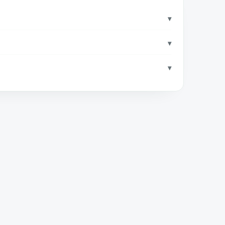
▾
▾
▾