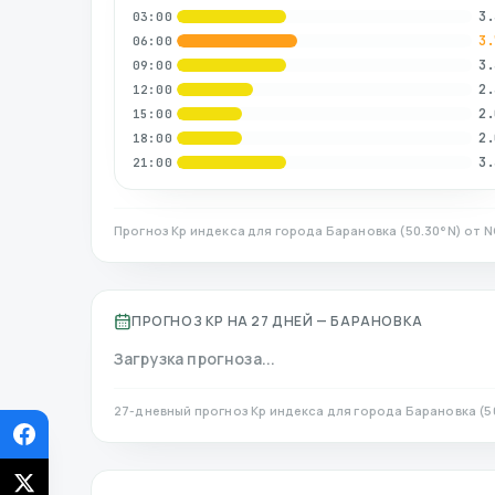
3.
03:00
3.
06:00
3.
09:00
2.
12:00
2.
15:00
2.
18:00
3.
21:00
Прогноз Kp индекса для города
Барановка
(
50.30
°N)
от N
ПРОГНОЗ KP НА 27 ДНЕЙ —
БАРАНОВКА
Загрузка прогноза...
27-дневный прогноз Kp индекса для города
Барановка
(
5