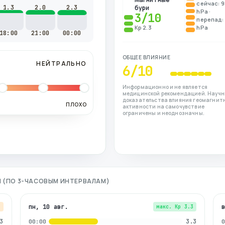
сейчас: 
1.3
2.0
2.3
бури
hPa ·
3
/10
перепад: 
Kp 2.3
hPa
18:00
21:00
00:00
ОБЩЕЕ ВЛИЯНИЕ
НЕЙТРАЛЬНО
6
/10
Информационно и не является
медицинской рекомендацией. Науч
доказательства влияния геомагнит
ПЛОХО
активности на самочувствие
ограничены и неоднозначны.
Я (ПО 3-ЧАСОВЫМ ИНТЕРВАЛАМ)
пн, 10 авг.
7
макс. Kp
3.3
3
3.3
00:00