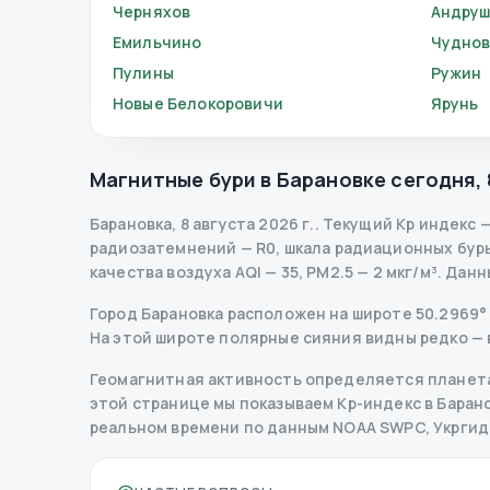
Черняхов
Андруш
Емильчино
Чудно
Пулины
Ружин
Новые Белокоровичи
Ярунь
Магнитные бури в
Барановке
сегодня
,
Барановка
,
8 августа 2026 г.
.
Текущий Kp индекс
радиозатемнений
— R
0
,
шкала радиационных бур
качества воздуха AQI — 35, PM2.5 — 2 мкг/м³.
Данн
Город Барановка расположен на широте 50.2969° 
На этой широте полярные сияния видны редко — 
Геомагнитная активность определяется планета
этой странице мы показываем Kp-индекс в Барановк
реальном времени по данным NOAA SWPC, Укрги