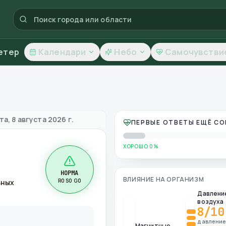
етер
Календари
Небо
Самочувстви
чество воздуха
а, 8 августа 2026 г.
ПЕРВЫЕ ОТВЕТЫ ЕЩЁ С
ХОРОШО 0%
НОРМА
ВЛИЯНИЕ НА ОРГАНИЗМ
R0 S0 G0
ьных
Давлени
воздуха
8
/10
давлени
Магнитные