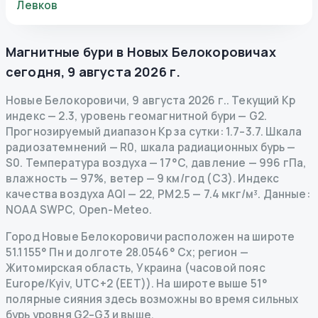
Левков
Магнитные бури в
Новых Белокоровичах
сегодня
,
9 августа 2026 г.
Новые Белокоровичи
,
9 августа 2026 г.
.
Текущий Kp
индекс
—
2.3
,
уровень геомагнитной бури
— G
2
.
Прогнозируемый диапазон Kp за сутки: 1.7–3.7.
Шкала
радиозатемнений
— R
0
,
шкала радиационных бурь
—
S
0
.
Температура воздуха — 17°C, давление — 996 гПа,
влажность — 97%, ветер — 9 км/год (СЗ).
Индекс
качества воздуха AQI — 22, PM2.5 — 7.4 мкг/м³.
Данные
:
NOAA SWPC, Open-Meteo.
Город Новые Белокоровичи расположен на широте
51.1155° Пн и долготе 28.0546° Сх; регион —
Житомирская область, Украина (часовой пояс
Europe/Kyiv, UTC+2 (EET)). На широте выше 51°
полярные сияния здесь возможны во время сильных
бурь уровня G2–G3 и выше.