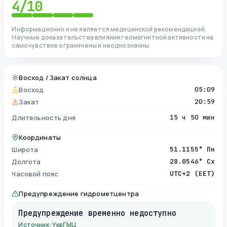
4
/10
Информационно и не является медицинской рекомендацией.
Научные доказательства влияния геомагнитной активности на
самочувствие ограничены и неоднозначны.
Восход / Закат солнца
Восход
05:09
Закат
20:59
Длительность дня
15 ч 50 мин
Координаты
Широта
51.1155° Пн
Долгота
28.0546° Сх
Часовой пояс
UTC+2 (EET)
Предупреждение гидрометцентра
Предупреждение временно недоступно
Источник: УкрГМЦ