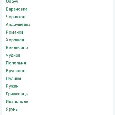
Овруч
Барановка
Черняхов
Андрушевка
Романов
Хорошев
Емильчино
Чуднов
Попельня
Брусилов
Пулины
Ружин
Гришковцы
Иванополь
Ярунь