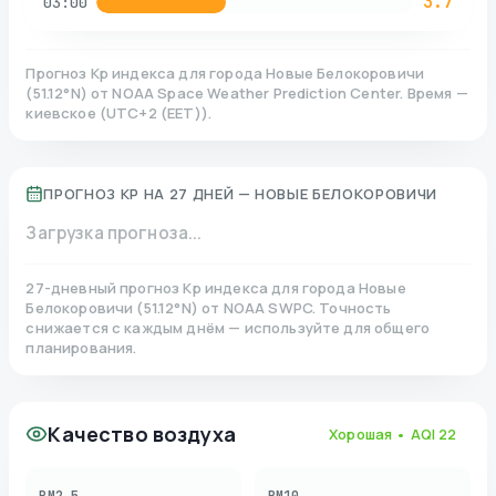
3.7
03:00
Прогноз Kp индекса для города
Новые Белокоровичи
(
51.12
°N)
от NOAA Space Weather Prediction Center. Время —
киевское
(
UTC+2 (EET)
).
ПРОГНОЗ KP НА 27 ДНЕЙ —
НОВЫЕ БЕЛОКОРОВИЧИ
Загрузка прогноза...
27-дневный прогноз Kp индекса для города
Новые
Белокоровичи
(
51.12
°N)
от NOAA SWPC. Точность
снижается с каждым днём — используйте для общего
планирования.
Качество воздуха
Хорошая
• AQI
22