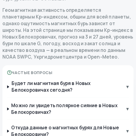
Геомагнитная активность определяется
планетарным Kp-индексом, общим для всей планеты,
однако ощутимость магнитных бурь зависит от
широты. На этой странице мы показываем Kp-индекс в
Новых Белокоровичах, прогноз на 3 и 27 дней, уровень
бури по шкале G, погоду, восход и закат солнца и
качество воздуха — в реальном времени по данным
NOAA SWPC, Укргидрометцентра и Open-Meteo.
ЧАСТЫЕ ВОПРОСЫ
Будет ли магнитная буря в Новых
▾
Белокоровичах сегодня?
Можно ли увидеть полярное сияние в Новых
▾
Белокоровичах?
Откуда данные о магнитных бурях для Новые
▾
Белокоровичи?